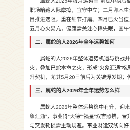
属蛇人2026年每月运势呈“前稳中扬
职场暗藏人际摩擦，宜守中立；二月卯木生
目推进遇阻，重在细节打磨。四月巳火当值
五月心火易亢，健康需关注心悸失眠，宜午
二、属蛇的人2026年全年运势如何
属蛇的人2026年整体运势机遇与挑
火，叠加巳蛇本命之火，形成“火象汇通”格
升契机，尤其5月20日前后为关键爆发期；但
三、属蛇的人2026年全年运势怎么样
属蛇人2026年整体运势稳中有升，迎
象汇通”，事业得“天德”“福星”双吉照拂，
与突发耗损需主动规避。事业财运双线向好