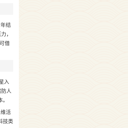
命年结
压力，
可借
星入
需防人
本。
思维活
科技类