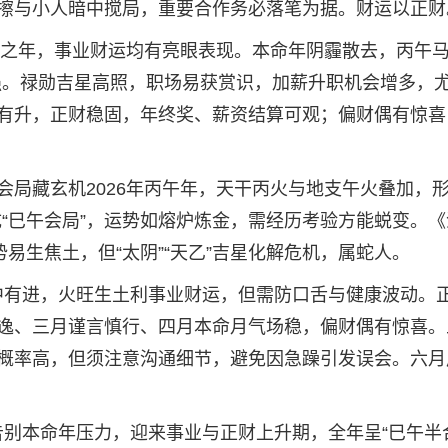
擦与小人暗中搅局，重要合作务必落笔为据。财运以正财
身之年，事业财运均有亮眼表现。本命年阴霾散去，丙午马
强。禄勋吉星高照，职场易获赏识，加薪升职机会增多，
有升，正财稳固，年终奖、薪资结算可观；偏财偶有惊喜
局藏玄机2026年丙午年，天干丙火与地支午火叠加，形
“巳午会局”，运势如熔炉炼金，需经历考验方能蜕变。《
易生焦土，但“太阴”“天乙”吉星化解危机，属蛇人。
体稳中有进，火旺生土利事业财运，但需防口舌与健康波动。
逸、三月谨言慎行、四月本命月气场稳，偏财偶有惊喜。
概率高，但须注意沟通细节，避免因急躁引发误会。六月
好，告别本命年压力，迎来事业与正财上升期，全年呈“巳午半