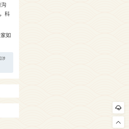
重沟
，科
大家如
如涉