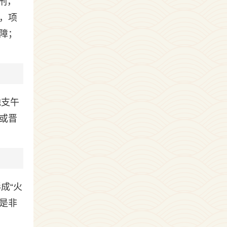
刑，
，项
障；
地支午
地或晋
成“火
舌是非