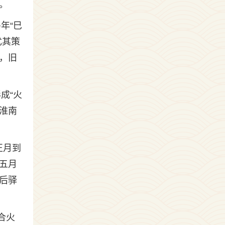
。
年“巳
尤其策
，旧
成“火
淮南
正月到
五月
后驿
合火