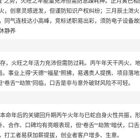
后藏”之势，火旺之年能量充沛但需防急躁耗神。正月寅巳相
火，创意灵感迸发，但谨防知识产权纠纷；三月辰土泄火
，同气连枝达小高峰，竞标述职易出彩，须防电子设备故
休静养
战并存，火旺之年活力充沛但需防过耗。丙午年天干丙火、
局。事业上得“天德”“福星”照拂，易遇贵人提携、项目落
“卷舌”“劫煞”同临，口舌是非与意外破财风险不可轻。
来本命年后的关键回升期丙午火年与巳蛇自身火性共振，形
晋升、合作、口碑均有亮眼表现，但“卷舌”“劫煞”暗伏，口
，打工者易获加薪提拔，创业者客户增多、生意。