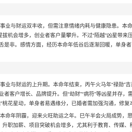
升，事业与财运双丰收，但需注意情绪内耗与健康隐患。本
提拔机会增多，创业者客户量攀升。不过“陌越”凶星带来
舌是非。感情方面，经历本命年低谷后逐渐回暖，单身者
来事业与财运的上升期。本命年结束，丙午火马年“禄勋”吉
者客户增长、品牌提升。但“劫财”“病符”等凶星并存，
池”桃花星动，单身者易遇缘分，已婚者需加强沟通，修复
告别本命年阴霾，迎来火旺助运之年。巳午半会火局成势，
持，升职加薪、项目突破机会增多，尤其利于教育、传媒、