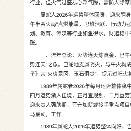
行业。但火气过盛易心浮气躁，需防人际摩
属蛇人2026年运势整体回暖，迎来翻
午半会火局”点燃能量，思维活跃、行动力
划、教育、传媒等行业如鱼得水。财运稳中
账。
一、流年总论：火势连天炼真金，巳午会
势连天”之象。巳蛇地支属阴火，与午火构成
子》言“火炎昆冈，玉石俱焚”，提示过旺火势
1989年属蛇者2026年每月运势整
四月运势渐入佳境，正月宜规划、二月重劳
迎来贵人强助期，晋升加薪或接手重点项目
马星动，工作。
1989年属蛇人2026年运势整体向