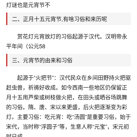
天爷会给你好好上一课的。一命二运三风水，
灯谜也是元宵节不
哪样不服都不行！
平安是福
：我也是每年找老师化太岁，看年
二、正月十五元宵节,有啥习俗和来历呢
卦，认识老师3年了，都是缘分啊！
19
赏花灯元宵放灯的习俗起源于汉代。汉明帝永
17分钟前 来自湖北
平年间（公元58
心若莲花
我是做餐饮的，这两年，生意屡屡受挫，店开一家关
三、元宵节的由来和习俗
一家，要么生意不好，生意好的就出事。前些年攒的
家底快败光了，真是倒霉！我也想找人看看到底怎么
起源于“火把节”：汉代民众在乡间田野持火把驱
回事？
赶虫兽，祈祷好收成。如今西南一些地区仍保留正
鹿森
：你可以找老师看看，人有时不服命不行
月十五用芦柴或树枝做火把，在田头或晒谷场跳舞
啊！
的习俗。隋、唐、宋以来更盛，后火把逐渐变为彩
太阳当空赵
：我也做餐饮的，生意不算大，但
灯。主要习俗：吃元宵：吃“汤圆”是重要习俗，始于
是我从找店开始都是找慧来老师跟进的，选
址、风水、还有开业日子，哪哪都看了，虽然
宋代，当时称“浮圆子”等，生意人称“元宝”，宋元初
大环境不好，但是我家生意还可以，前几天又
时已成。