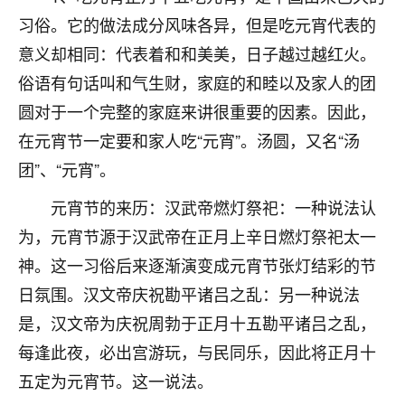
着我晋升有望，我半信半疑的按照老师建议，做了化
习俗。它的做法成分风味各异，但是吃元宵代表的
太岁还有一个发钱粮，本来年前的人事调整，拖到年
后，我以为都没戏了，结果开年一上班，开会提拔升
意义却相同：代表着和和美美，日子越过越红火。
职第一个就是我，职务无所谓，主要是底薪加了
俗语有句话叫和气生财，家庭的和睦以及家人的团
3000，非常开心，无论如何，感恩感谢！🙏🏻
圆对于一个完整的家庭来讲很重要的因素。因此，
鹿森
：恭喜升职加薪！！，请客吗？�
在元宵节一定要和家人吃“元宵”。汤圆，又名“汤
32
团”、“元宵”。
12小时前 来自北京
元宵节的来历：汉武帝燃灯祭祀：一种说法认
心心相印
为，元宵节源于汉武帝在正月上辛日燃灯祭祀太一
我身体不太好，总是病病殃殃的，去检查又没什么大
问题，反正就是不舒服。中医西医看遍了，找不到问
神。这一习俗后来逐渐演变成元宵节张灯结彩的节
题，后来无意中看到有人推荐慧来老师，跟老师聊过
日氛围。汉文帝庆祝勘平诸吕之乱：另一种说法
之后，心情豁然开朗，也听老师建议，处理了一些因
果问题。今年以来，身体比以前好多，主要是心情好
是，汉文帝为庆祝周勃于正月十五勘平诸吕之乱，
了，老师说境随心转，现在深有体会了。
每逢此夜，必出宫游玩，与民同乐，因此将正月十
五定为元宵节。这一说法。
鹿森
：是的，其实跟老师聊过之后，最大的感
触，首先就是心态会变好，万般皆是命，半点