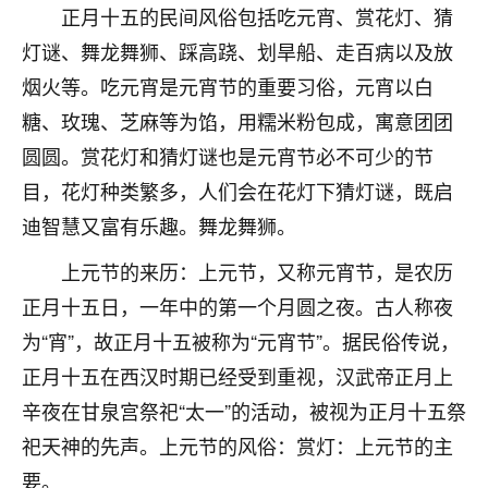
正月十五的民间风俗包括吃元宵、赏花灯、猜
不由人！
灯谜、舞龙舞狮、踩高跷、划旱船、走百病以及放
9
1天前 来自四川
烟火等。吃元宵是元宵节的重要习俗，元宵以白
糖、玫瑰、芝麻等为馅，用糯米粉包成，寓意团团
金白水清
圆圆。赏花灯和猜灯谜也是元宵节必不可少的节
我也想找老师看看，有没有人给个联系方式的啊？
目，花灯种类繁多，人们会在花灯下猜灯谜，既启
鹿森
：慧来老师微信：gjsy0624
迪智慧又富有乐趣。舞龙舞狮。
12
1天前 来自江西
上元节的来历：上元节，又称元宵节，是农历
青春168
正月十五日，一年中的第一个月圆之夜。古人称夜
我也想要，我也想要！
为“宵”，故正月十五被称为“元宵节”。据民俗传说，
15
2天前 来自山西
正月十五在西汉时期已经受到重视，汉武帝正月上
Jessica李
辛夜在甘泉宫祭祀“太一”的活动，被视为正月十五祭
老师做不做超度法事？我想给我奶奶做超度，她今年
祀天神的先声。上元节的风俗：赏灯：上元节的主
刚去世了。
要。