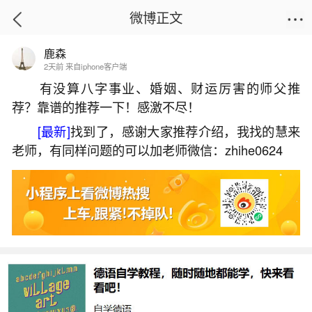
微博正文
鹿森
首页
热点
正文
2天前 来自iphone客户端
有没算八字事业、婚姻、财运厉害的师父推
荐？靠谱的推荐一下！感激不尽！
正月十五有啥来历和风俗？
[最新]
找到了，感谢大家推荐介绍，我找的慧来
2026-05-31 08:42:15
3 3 赞
老师，有同样问题的可以加老师微信：zhihe0624