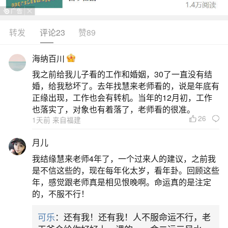
转发
评论23
赞89
生活中像正月十五有啥来历和风俗？都是很常
见的问题，但是小问题不注意可能会引起大麻烦，
海纳百川
下面就这个问题给大家做一些解读：
我之前给我儿子看的工作和婚姻，30了一直没有结
婚，给我愁坏了。去年找慧来老师看的，说是年底有
一、正月15的来历和风俗
正缘出现，工作也会有转机。当年的12月初，工作
也落实了，对象也有着落了，老师看的很准。
26
1天前 来自福建
正月十五是中国传统的元宵节，起源于古代灯
火会。这一节日有着悠久的历史，是农历新年的第
月儿
一个月圆之夜，象征着团圆和幸福。元宵节的主要
我结缘慧来老师4年了，一个过来人的建议，之前我
风俗包括赏花灯、吃元宵、猜灯谜等。在这一天，
是不信这些的，现在每年化太岁，看年卦。回顾这些
年，感觉跟老师真是相见恨晚啊。命运真的是注定
人们会点亮各种精美的花灯，欣赏灯火璀璨的美
的，不服不行！
景，同时也会品尝美味的元宵，这是一种由糯米制
可乐
：还有我！还有我！人不服命运不行，老
成的甜品，寓意着团团圆圆、甜甜蜜蜜。此外，猜