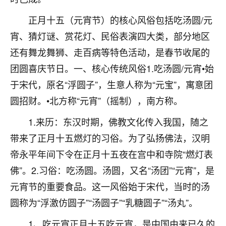
刚找老师做了补财库，希望财运更好一点！
正月十五（元宵节）的核心风俗包括吃汤圆/元
18
2小时前 来自海南
宵、猜灯谜、赏花灯、民俗表演四大类，部分地区
梦醒时分
还有舞龙舞狮、走百病等特色活动，是春节收尾的
我女儿高二叛逆，大半年不上学，一说她就要死要活
团圆喜庆节日。一、核心传统风俗1.吃汤圆/元宵•始
的，把我们两口子愁的不行，朋友给我推荐的慧来老
于宋代，原名“浮圆子”，生意人称为“元宝”，寓意团
师，一开始我是病急乱投医，这半年来，法事一个个
做完，我女儿跟变了个人一样，不期望她能考多好的
圆招财。•北方称“元宵”（摇制），南方称。
大学，只要能安安稳稳的把书读了，身体心理都健健
1.来历：东汉时期，佛教文化传入我国，随之
康康的我就很知足了！
带来了正月十五燃灯的习俗。为了弘扬佛法，汉明
鹿森
：可怜天下父母心啊！
帝永平年间下令在正月十五夜在宫中和寺院“燃灯表
16
3小时前 来自河北
佛”。2.习俗：吃汤圆。汤圆，又名“汤团”“元宵”，是
元宵节的重要食品。这一风俗始于宋代，当时的汤
付深
圆称为“浮激仿圆子”“汤圆子”“乳糖圆子”“汤丸”。
我是公司人事调整，有升迁机会，但同时竞争的我们
三个，找老师的时候是抱着侥幸心理，没想到老师看
1、吃元宵正月十五吃元宵，是中国由来已久的