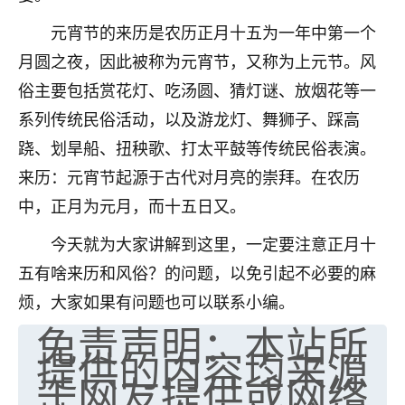
七零老顽童
：我母亲前年离世，刚开始我经常
元宵节的来历是农历正月十五为一年中第一个
做梦梦见她，后来也是朋友介绍，找到慧来老
月圆之夜，因此被称为元宵节，又称为上元节。风
师，安排了超度法事，做梦再也没有梦到过
俗主要包括赏花灯、吃汤圆、猜灯谜、放烟花等一
了，一开始是半信半疑的，图个心安，给亡母
超度，现在看来，人不信也不行。
系列传统民俗活动，以及游龙灯、舞狮子、踩高
跷、划旱船、扭秧歌、打太平鼓等传统民俗表演。
11
2天前 来自云南
来历：元宵节起源于古代对月亮的崇拜。在农历
优秀的张同学
中，正月为元月，而十五日又。
老师收徒吗？？我对这些很感兴趣
15
2天前 来自山西
今天就为大家讲解到这里，一定要注意正月十
五有啥来历和风俗？的问题，以免引起不必要的麻
烦，大家如果有问题也可以联系小编。
免责声明：本站所
提供的内容均来源
于网友提供或网络