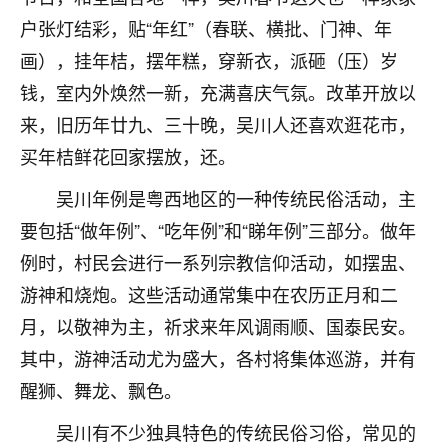
不由人！
户张灯结彩，贴“年红”（春联、横批、门神、年
画），挂年桔，摆年糕，穿新衣，派砸（压）岁
9
1天前 来自四川
钱，室内外焕然一新，充满喜庆气氛。改革开放以
金白水清
来，旧历年廿九、三十晚，吴川人还喜欢逛花市，
我也想找老师看看，有没有人给个联系方式的啊？
买年桔鲜花回家摆放，还。
鹿森
：慧来老师微信：gjsy0624
吴川年例是粤西地区的一种传统民俗活动，主
要包括“做年例”、“吃年例”和“睇年例”三部分。做年
12
1天前 来自江西
例时，村民会进行一系列宗教信仰活动，如摆盅、
青春168
游神和烧炮。这些活动通常集中在农历正月和二
我也想要，我也想要！
月，以敬神为主，祈求来年风调雨顺、国泰民安。
15
2天前 来自山西
其中，游神活动尤为盛大，各村将集体巡游，并有
Jessica李
醒狮、舞龙、飘色。
老师做不做超度法事？我想给我奶奶做超度，她今年
刚去世了。
吴川有不少独具特色的传统民俗习俗，常见的