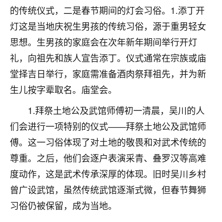
刚找老师做了补财库，希望财运更好一点！
的传统仪式，二是春节期间的灯会习俗。1.添丁开
18
灯这是当地庆祝生男孩的传统习俗，源于重男轻女
2小时前 来自海南
思想。生男孩的家庭会在次年新年期间举行开灯
梦醒时分
礼，向祖先和族人宣告添丁。仪式通常在宗族或庙
我女儿高二叛逆，大半年不上学，一说她就要死要活
堂择吉日举行，家庭需准备酒肉祭拜祖先，并为新
的，把我们两口子愁的不行，朋友给我推荐的慧来老
师，一开始我是病急乱投医，这半年来，法事一个个
生儿按字辈取名。庙堂会。
做完，我女儿跟变了个人一样，不期望她能考多好的
大学，只要能安安稳稳的把书读了，身体心理都健健
1.拜祭土地公及武馆师傅初一清晨，吴川的人
康康的我就很知足了！
们会进行一项特别的仪式——拜祭土地公及武馆师
傅。这一习俗体现了对土地的敬畏和对武术传统的
鹿森
：可怜天下父母心啊！
尊重。之后，他们会逐户表演采青、叠罗汉等高难
16
3小时前 来自河北
度动作，这是武术传承深厚的体现。旧时吴川乡村
付深
曾广设武馆，虽然传统武馆逐渐式微，但春节舞狮
我是公司人事调整，有升迁机会，但同时竞争的我们
习俗仍被保留，成为当地。
三个，找老师的时候是抱着侥幸心理，没想到老师看