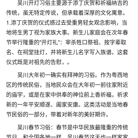
着我晋升有望，我半信半疑的按照老师建议，做了化
吴川开灯习俗主要源于添丁庆贺和祈福纳吉的
太岁还有一个发钱粮，本来年前的人事调整，拖到年
传统，虽无特定传说，但承载着深厚的文化寓意。
后，我以为都没戏了，结果开年一上班，开会提拔升
1.添丁庆贺的仪式感过去受重男轻女观念影响，当
职第一个就是我，职务无所谓，主要是底薪加了
3000，非常开心，无论如何，感恩感谢！🙏🏻
地将生男丁视为家族大事。新生儿家庭会在次年春
节举行隆重的"开灯礼"：宰杀牲口祭祖、按字辈取
鹿森
：恭喜升职加薪！！，请客吗？�
名、在祠堂挂灯，并将新生儿名字写入族谱。这套
32
12小时前 来自北京
仪式既是对祖先的告慰，。
心心相印
吴川大年初一确实有拜神的习俗。作为粤西地
我身体不太好，总是病病殃殃的，去检查又没什么大
区的传统民俗，当地民众会在大年初一前往家附近
问题，反正就是不舒服。中医西医看遍了，找不到问
的庙宇，或是在家中供奉的神位前上香祈福，祈求
题，后来无意中看到有人推荐慧来老师，跟老师聊过
之后，心情豁然开朗，也听老师建议，处理了一些因
新的一年平安顺遂、阖家安康。这类活动是当地春
果问题。今年以来，身体比以前好多，主要是心情好
节民俗的一部分，带着对新年的美好期许。
了，老师说境随心转，现在深有体会了。
吴川春节习俗：春节是中华民族最隆重的传统
鹿森
：是的，其实跟老师聊过之后，最大的感
节日，和全国各地一样，吴川春节这天也一样家家
触，首先就是心态会变好，万般皆是命，半点