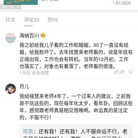
持续至正月十五，以驱邪纳福为核心。醒狮表演是
核心活动之一，包括单狮、双狮及貔貅舞，狮队常
转发
评论23
赞89
在年初一进行拜祭并表演采青等高难度动作，寓意
海纳百川
吉祥如意。此外，花市买花、年桔是节前重要活
我之前给我儿子看的工作和婚姻，30了一直没有结
动，市民通过购置花卉增添节日氛围；年夜饭围餐
婚，给我愁坏了。去年找慧来老师看的，说是年底有
则以家庭为单位团聚，共享丰盛菜肴；拜「岁」祈
正缘出现，工作也会有转机。当年的12月初，工作
也落实了，对象也有着落了，老师看的很准。
福
26
1天前 来自福建
二、吴川家乡风俗简介
月儿
我结缘慧来老师4年了，一个过来人的建议，之前我
一、传统节日习俗春节期间，吴川有“舞貔貅”的
是不信这些的，现在每年化太岁，看年卦。回顾这些
习俗。貔貅造型奇特，舞者通过独特动作展现貔貅
年，感觉跟老师真是相见恨晚啊。命运真的是注定
的，不服不行！
的灵动。这不仅是一种民间艺术表演，更寓意着驱
邪纳福。元宵佳节，吴川的飘色巡游令人瞩目。色
可乐
：还有我！还有我！人不服命运不行，老