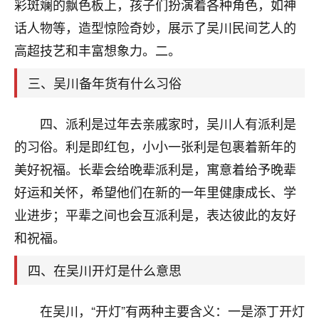
天爷会给你好好上一课的。一命二运三风水，
彩斑斓的飘色板上，孩子们扮演着各种角色，如神
哪样不服都不行！
话人物等，造型惊险奇妙，展示了吴川民间艺人的
平安是福
：我也是每年找老师化太岁，看年
高超技艺和丰富想象力。二。
卦，认识老师3年了，都是缘分啊！
三、吴川备年货有什么习俗
19
17分钟前 来自湖北
心若莲花
四、派利是过年去亲戚家时，吴川人有派利是
我是做餐饮的，这两年，生意屡屡受挫，店开一家关
的习俗。利是即红包，小小一张利是包裹着新年的
一家，要么生意不好，生意好的就出事。前些年攒的
美好祝福。长辈会给晚辈派利是，寓意着给予晚辈
家底快败光了，真是倒霉！我也想找人看看到底怎么
回事？
好运和关怀，希望他们在新的一年里健康成长、学
业进步；平辈之间也会互派利是，表达彼此的友好
鹿森
：你可以找老师看看，人有时不服命不行
和祝福。
啊！
太阳当空赵
：我也做餐饮的，生意不算大，但
四、在吴川开灯是什么意思
是我从找店开始都是找慧来老师跟进的，选
址、风水、还有开业日子，哪哪都看了，虽然
大环境不好，但是我家生意还可以，前几天又
在吴川，“开灯”有两种主要含义：一是添丁开灯