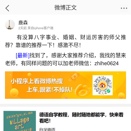
微博正文
鹿森
首页
热点
正文
2天前 来自iphone客户端
有没算八字事业、婚姻、财运厉害的师父推
荐？靠谱的推荐一下！感激不尽！
吴川除夕有什么习俗？
[最新]
找到了，感谢大家推荐介绍，我找的慧来
2026-05-31 09:11:54
7 8 赞
老师，有同样问题的可以加老师微信：zhihe0624
生活中像吴川除夕有什么习俗？都是很常见的
问题，但是小问题不注意可能会引起大麻烦，下面
就这个问题给大家做一些解读：
一、吴川家乡风俗介绍
一、春节习俗吴川的春节习俗从农历腊月廿四