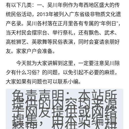
有以下几类：一、吴川年例作为粤西地区盛大的传
七零老顽童
：我母亲前年离世，刚开始我经常
统民俗活动，2013年被列入广东省级非物质文化遗
做梦梦见她，后来也是朋友介绍，找到慧来老
师，安排了超度法事，做梦再也没有梦到过
产名录。吴川各村落在正月里各有专属的“年例日”，
了，一开始是半信半疑的，图个心安，给亡母
当天村民会摆宗台、举行祭礼，还有飘色、武术、
超度，现在看来，人不信也不行。
高桩狮艺、英歌舞等民俗表演，同时会宴请亲朋好
11
2天前 来自云南
友。家家户户会准备。
优秀的张同学
今天就为大家讲解到这里，一定要注意吴川除
老师收徒吗？？我对这些很感兴趣
夕有什么习俗？的问题，以免引起不必要的麻烦，
15
2天前 来自山西
大家如果有问题也可以联系小编。
免责声明：本站所
提供的内容均来源
于网友提供或网络
搜集，由本站编辑
整理，仅供个人研