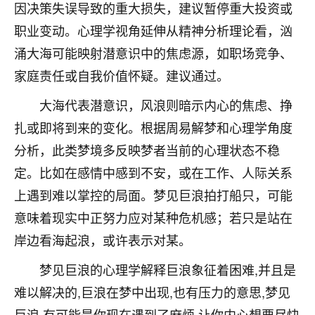
着我晋升有望，我半信半疑的按照老师建议，做了化
因决策失误导致的重大损失，建议暂停重大投资或
太岁还有一个发钱粮，本来年前的人事调整，拖到年
职业变动。心理学视角延伸从精神分析理论看，汹
后，我以为都没戏了，结果开年一上班，开会提拔升
职第一个就是我，职务无所谓，主要是底薪加了
涌大海可能映射潜意识中的焦虑源，如职场竞争、
3000，非常开心，无论如何，感恩感谢！🙏🏻
家庭责任或自我价值怀疑。建议通过。
鹿森
：恭喜升职加薪！！，请客吗？�
大海代表潜意识，风浪则暗示内心的焦虑、挣
扎或即将到来的变化。根据周易解梦和心理学角度
32
12小时前 来自北京
分析，此类梦境多反映梦者当前的心理状态不稳
心心相印
定。比如在感情中感到不安，或在工作、人际关系
我身体不太好，总是病病殃殃的，去检查又没什么大
上遇到难以掌控的局面。梦见巨浪拍打船只，可能
问题，反正就是不舒服。中医西医看遍了，找不到问
意味着现实中正努力应对某种危机感；若只是站在
题，后来无意中看到有人推荐慧来老师，跟老师聊过
之后，心情豁然开朗，也听老师建议，处理了一些因
岸边看海起浪，或许表示对某。
果问题。今年以来，身体比以前好多，主要是心情好
了，老师说境随心转，现在深有体会了。
梦见巨浪的心理学解释巨浪象征着困难,并且是
难以解决的,巨浪在梦中出现,也有压力的意思,梦见
鹿森
：是的，其实跟老师聊过之后，最大的感
巨浪,有可能是你现在遇到了麻烦,让你内心想要尽快
触，首先就是心态会变好，万般皆是命，半点