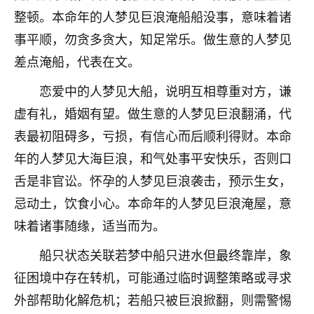
刚找老师做了补财库，希望财运更好一点！
整顿。本命年的人梦见巨浪淹船船没事，意味着诸
18
2小时前 来自海南
事平顺，勿贪多贪大，知足常乐。做生意的人梦见
差点淹船，代表在文。
梦醒时分
我女儿高二叛逆，大半年不上学，一说她就要死要活
恋爱中的人梦见大船，说明互相尊重对方，谦
的，把我们两口子愁的不行，朋友给我推荐的慧来老
虚有礼，婚姻有望。做生意的人梦见巨浪翻涌，代
师，一开始我是病急乱投医，这半年来，法事一个个
表最初阻碍多，亏损，有信心而后顺利得财。本命
做完，我女儿跟变了个人一样，不期望她能考多好的
大学，只要能安安稳稳的把书读了，身体心理都健健
年的人梦见大海巨浪，和气处事平安快乐，否则口
康康的我就很知足了！
舌是非官讼。怀孕的人梦见巨浪袭击，预示生女，
鹿森
：可怜天下父母心啊！
忌动土，饮食小心。本命年的人梦见巨浪淹屋，意
味着诸事随缘，适当而为。
16
3小时前 来自河北
船只状态关联若梦中船只进水但最终靠岸，象
付深
征困境中存在转机，可能通过临时调整策略或寻求
我是公司人事调整，有升迁机会，但同时竞争的我们
外部帮助化解危机；若船只被巨浪掀翻，则需警惕
三个，找老师的时候是抱着侥幸心理，没想到老师看