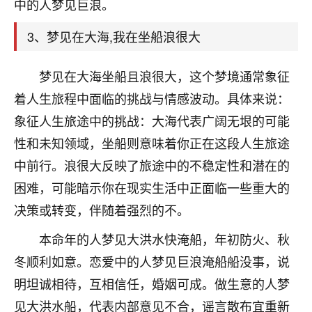
天爷会给你好好上一课的。一命二运三风水，
中的人梦见巨浪。
哪样不服都不行！
平安是福
：我也是每年找老师化太岁，看年
3、梦见在大海,我在坐船浪很大
卦，认识老师3年了，都是缘分啊！
梦见在大海坐船且浪很大，这个梦境通常象征
19
17分钟前 来自湖北
着人生旅程中面临的挑战与情感波动。具体来说：
心若莲花
象征人生旅途中的挑战：大海代表广阔无垠的可能
我是做餐饮的，这两年，生意屡屡受挫，店开一家关
性和未知领域，坐船则意味着你正在这段人生旅途
一家，要么生意不好，生意好的就出事。前些年攒的
中前行。浪很大反映了旅途中的不稳定性和潜在的
家底快败光了，真是倒霉！我也想找人看看到底怎么
回事？
困难，可能暗示你在现实生活中正面临一些重大的
决策或转变，伴随着强烈的不。
鹿森
：你可以找老师看看，人有时不服命不行
啊！
本命年的人梦见大洪水快淹船，年初防火、秋
太阳当空赵
：我也做餐饮的，生意不算大，但
冬顺利如意。恋爱中的人梦见巨浪淹船船没事，说
是我从找店开始都是找慧来老师跟进的，选
址、风水、还有开业日子，哪哪都看了，虽然
明坦诚相待，互相信任，婚姻可成。做生意的人梦
大环境不好，但是我家生意还可以，前几天又
见大洪水船，代表内部意见不合，谣言散布宜重新