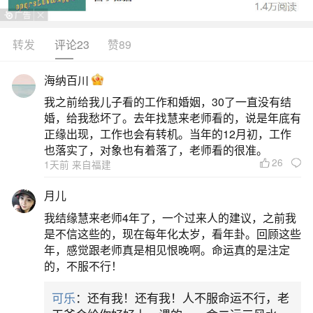
巨浪把船打翻，建议照原计划进行不必急。2、怀孕
的人梦见船被浪打翻，预示生女，春占生男，忌动
转发
评论23
赞89
土，动胎气。3、恋爱中的人梦见巨浪把船打翻，说
海纳百川
明心情不稳定，忽冷忽热，互相信任婚姻可成。4、
我之前给我儿子看的工作和婚姻，30了一直没有结
本命年的人梦见船被浪打翻，意味着运虽有阻碍。
婚，给我愁坏了。去年找慧来老师看的，说是年底有
正缘出现，工作也会有转机。当年的12月初，工作
2、梦见巨浪淹船船没事的预兆
也落实了，对象也有着落了，老师看的很准。
26
1天前 来自福建
怀孕的人梦见巨浪淹船船没事，预示生男，秋
月儿
占生女，母子平安。本命年的人梦见巨浪淹船船没
我结缘慧来老师4年了，一个过来人的建议，之前我
事，意味着诸事平顺，勿贪多贪大，知足常乐。做
是不信这些的，现在每年化太岁，看年卦。回顾这些
生意的人梦见巨浪淹船船没事，代表经营事业成长
年，感觉跟老师真是相见恨晚啊。命运真的是注定
的，不服不行！
慢，阻碍多，财不聚。出行的人梦见巨浪淹船船没
事，建议几次的受阻不能成行，冬来可出外。恋爱
可乐
：还有我！还有我！人不服命运不行，老