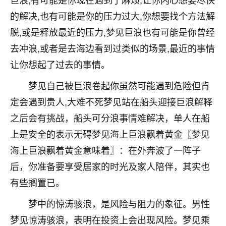
不由人！
的解决,也有可能是你的压力过大,你想要找个方法解
脱,或是释放最近的压力,梦见巨浪也有可能是你曾经
9
1天前 来自四川
去冲浪,或者是去海边看到过类似的场景,最近的事情
金白水清
让你想起了过去的事情。
我也想找老师看看，有没有人给个联系方式的啊？
梦见自己被巨浪卷起你虽然可能遇到危险但肯
鹿森
：慧来老师微信：gjsy0624
定会遇到贵人,大难不死梦见站在船头迎接巨浪解释
12
之后会有挑战，船头可分浪事情难解决，单人在船
1天前 来自江西
上是安全的表示无碍梦见海上巨浪飘着黄金〖梦见
青春168
海上巨浪飘着黄金意味着〗：在外奔波了一阵子
我也想要，我也想要！
后，你准备要享受居家的时光及家人陪伴，其实也
15
2天前 来自山西
有些搁置已。
Jessica李
梦中的惊涛骇浪，是风险与阻力的象征。男性
老师做不做超度法事？我想给我奶奶做超度，她今年
刚去世了。
梦见惊涛骇浪，表明在投资上会出现风险。梦见乘