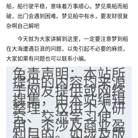
船，船行驶平稳，意味着万事顺心。梦见乘船而船
七零老顽童
：我母亲前年离世，刚开始我经常
破，出门会遇到困难。梦见船中有水，要发财很复
做梦梦见她，后来也是朋友介绍，找到慧来老
师，安排了超度法事，做梦再也没有梦到过
杂啊自己解吧
了，一开始是半信半疑的，图个心安，给亡母
超度，现在看来，人不信也不行。
今天就为大家讲解到这里，一定要注意梦到船
在大海遭遇巨浪的问题，以免引起不必要的麻烦，
11
2天前 来自云南
大家如果有问题也可以联系小编。
优秀的张同学
免责声明：本站所
老师收徒吗？？我对这些很感兴趣
提供的内容均来源
15
2天前 来自山西
于网友提供或网络
搜集，由本站编辑
整理，仅供个人研
究、交流学习使
用，不涉及商业盈
利目的。如涉及版