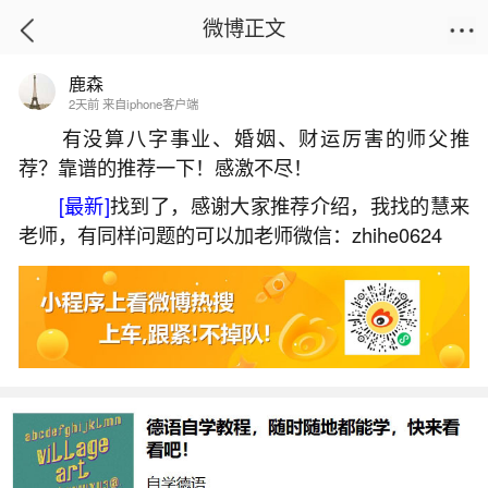
微博正文
鹿森
首页
运势
正文
2天前 来自iphone客户端
有没算八字事业、婚姻、财运厉害的师父推
荐？靠谱的推荐一下！感激不尽！
梦到船在大海遭遇巨浪
[最新]
找到了，感谢大家推荐介绍，我找的慧来
2026-05-31 09:50:58
8 2 赞
老师，有同样问题的可以加老师微信：zhihe0624
生活中像梦到船在大海遭遇巨浪都是很常见的
问题，但是小问题不注意可能会引起大麻烦，下面
就这个问题给大家做一些解读：
1、梦见巨浪把船打翻了怎么办
一、梦见巨浪把船打翻的寓意1、出行的人梦见