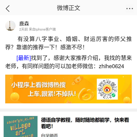
微博正文
鹿森
首页
运势
正文
2天前 来自iphone客户端
有没算八字事业、婚姻、财运厉害的师父推
荐？靠谱的推荐一下！感激不尽！
属兔人本月运势如何财运如何？
[最新]
找到了，感谢大家推荐介绍，我找的慧来
2026-05-31 12:56:32
24 6 赞
老师，有同样问题的可以加老师微信：zhihe0624