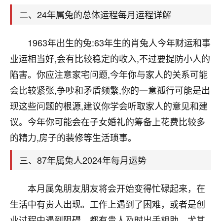
天爷会给你好好上一课的。一命二运三风水，
哪样不服都不行！
二、24年属兔的总体运程每月运程详解
平安是福
：我也是每年找老师化太岁，看年
卦，认识老师3年了，都是缘分啊！
1963年出生的兔:63年生的肖兔人今年财运和事
19
业运相当好,会有比较稳定的收入,不过要提防小人的
17分钟前 来自湖北
陷害。你应注意家宅问题,今年你与家人的关系可能
心若莲花
会比较紧张,争吵和矛盾频繁,你的一意孤行可能是出
我是做餐饮的，这两年，生意屡屡受挫，店开一家关
现这些问题的根源,建议你学会听取家人的意见和建
一家，要么生意不好，生意好的就出事。前些年攒的
家底快败光了，真是倒霉！我也想找人看看到底怎么
议。今年你可能会在子女婚礼的筹备上花费比较多
回事？
的精力,房子的装修等生活琐事。
鹿森
：你可以找老师看看，人有时不服命不行
三、87年属兔人2024年每月运势
啊！
太阳当空赵
：我也做餐饮的，生意不算大，但
本月属兔朋友朋友将会开始变得忙碌起来，在
是我从找店开始都是找慧来老师跟进的，选
址、风水、还有开业日子，哪哪都看了，虽然
生活中有贵人出现。工作上遇到了困难，或者是创
大环境不好，但是我家生意还可以，前几天又
业过程中遇到阻碍，都有贵人及时出手相助。尤其