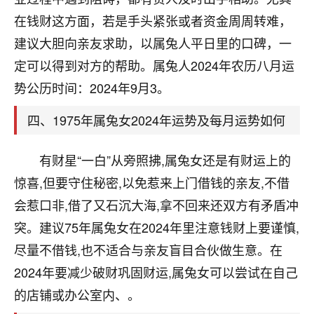
刚找老师做了补财库，希望财运更好一点！
在钱财这方面，若是手头紧张或者资金周周转难，
18
2小时前 来自海南
建议大胆向亲友求助，以属兔人平日里的口碑，一
定可以得到对方的帮助。属兔人2024年农历八月运
梦醒时分
势公历时间：2024年9月3。
我女儿高二叛逆，大半年不上学，一说她就要死要活
的，把我们两口子愁的不行，朋友给我推荐的慧来老
四、1975年属兔女2024年运势及每月运势如何
师，一开始我是病急乱投医，这半年来，法事一个个
做完，我女儿跟变了个人一样，不期望她能考多好的
大学，只要能安安稳稳的把书读了，身体心理都健健
有财星“一白”从旁照拂,属兔女还是有财运上的
康康的我就很知足了！
惊喜,但要守住秘密,以免惹来上门借钱的亲友,不借
鹿森
：可怜天下父母心啊！
会惹口非,借了又石沉大海,拿不回来还双方有矛盾冲
突。建议75年属兔女在2024年里注意钱财上要谨慎,
16
3小时前 来自河北
尽量不借钱,也不适合与亲友盲目合伙做生意。在
付深
2024年要减少破财巩固财运,属兔女可以尝试在自己
我是公司人事调整，有升迁机会，但同时竞争的我们
的店铺或办公室内、。
三个，找老师的时候是抱着侥幸心理，没想到老师看