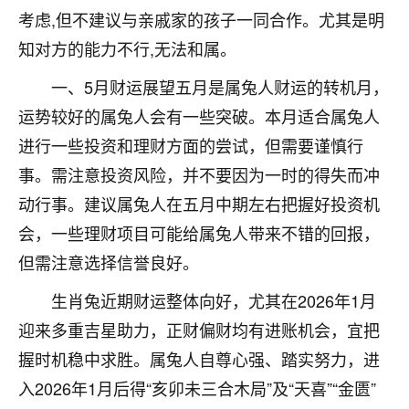
考虑,但不建议与亲戚家的孩子一同合作。尤其是明
不由人！
知对方的能力不行,无法和属。
9
1天前 来自四川
一、5月财运展望五月是属兔人财运的转机月，
金白水清
运势较好的属兔人会有一些突破。本月适合属兔人
我也想找老师看看，有没有人给个联系方式的啊？
进行一些投资和理财方面的尝试，但需要谨慎行
鹿森
：慧来老师微信：gjsy0624
事。需注意投资风险，并不要因为一时的得失而冲
动行事。建议属兔人在五月中期左右把握好投资机
12
1天前 来自江西
会，一些理财项目可能给属兔人带来不错的回报，
青春168
但需注意选择信誉良好。
我也想要，我也想要！
生肖兔近期财运整体向好，尤其在2026年1月
15
2天前 来自山西
迎来多重吉星助力，正财偏财均有进账机会，宜把
Jessica李
握时机稳中求胜。属兔人自尊心强、踏实努力，进
老师做不做超度法事？我想给我奶奶做超度，她今年
入2026年1月后得“亥卯未三合木局”及“天喜”“金匮”
刚去世了。