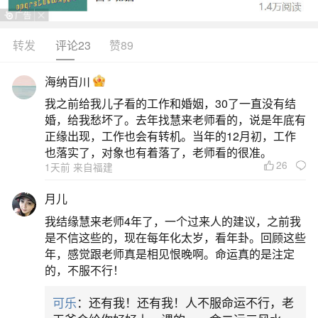
转发
评论23
赞89
生活中像属兔人本月运势如何财运如何？都是
很常见的问题，但是小问题不注意可能会引起大麻
海纳百川
烦，下面就这个问题给大家做一些解读：
我之前给我儿子看的工作和婚姻，30了一直没有结
婚，给我愁坏了。去年找慧来老师看的，说是年底有
一、75兔人2025年每月运程每月运势
正缘出现，工作也会有转机。当年的12月初，工作
也落实了，对象也有着落了，老师看的很准。
26
1天前 来自福建
75年出生的属兔人在2025年的每月运程及运势
如下：1.一月：本月运势平稳，工作上可能会遇到
月儿
一些小挑战，但凭借你的智慧和经验，能够顺利解
我结缘慧来老师4年了，一个过来人的建议，之前我
决。财运一般，不宜进行大额投资。2.二月：本月
是不信这些的，现在每年化太岁，看年卦。回顾这些
年，感觉跟老师真是相见恨晚啊。命运真的是注定
人际关系较为和谐，适合拓展人脉。健康方面需注
的，不服不行！
意饮食卫生，避免肠胃问题。财运有所提升，可适
可乐
：还有我！还有我！人不服命运不行，老
当进行理财规划。3.三月：本月事业运较佳，