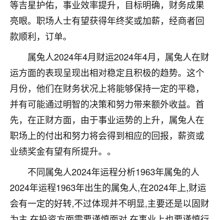
等吉星护佑，事业效率提升，目标明确，财务成果
七零老顽童
：我母亲前年离世，刚开始我经常
亮眼。职场人士有望获得年终奖或加薪，经商者回
做梦梦见她，后来也是朋友介绍，找到慧来老
款顺利，订单。
师，安排了超度法事，做梦再也没有梦到过
了，一开始是半信半疑的，图个心安，给亡母
属兔人2024年4月财运2024年4月，属兔人在财
超度，现在看来，人不信也不行。
运方面的表现呈现出相对稳定且积极的趋势。这个
11
2天前 来自云南
月份，他们在财务状况上将能够保持一定的平稳，
并有可能通过明智的决策和努力带来额外收益。首
优秀的张同学
先，在正财方面，由于事业运势的上升，属兔人在
老师收徒吗？？我对这些很感兴趣
15
2天前 来自山西
职场上的付出和努力将会得到相应的回报，薪资或
业绩奖金有望有所提升。。
不同属兔人2024年运程分析1963年属兔的人
2024年运程1963年出生的属兔人,在2024年上,财运
会有一定的好转,不过体现并不明显,主要还是以固财
为主,在投资方面需要谨慎面对,在事业上也要谨慎行