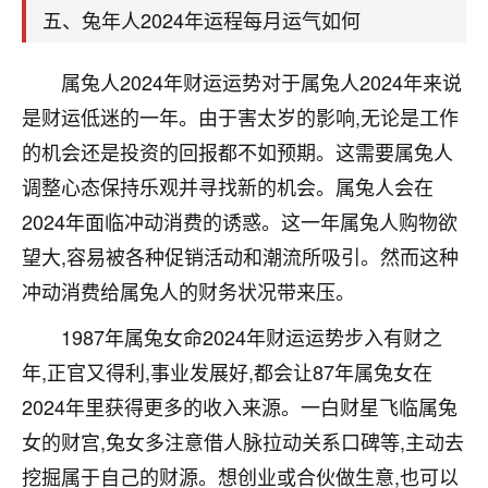
着我晋升有望，我半信半疑的按照老师建议，做了化
五、兔年人2024年运程每月运气如何
太岁还有一个发钱粮，本来年前的人事调整，拖到年
后，我以为都没戏了，结果开年一上班，开会提拔升
职第一个就是我，职务无所谓，主要是底薪加了
属兔人2024年财运运势对于属兔人2024年来说
3000，非常开心，无论如何，感恩感谢！🙏🏻
是财运低迷的一年。由于害太岁的影响,无论是工作
的机会还是投资的回报都不如预期。这需要属兔人
鹿森
：恭喜升职加薪！！，请客吗？�
调整心态保持乐观并寻找新的机会。属兔人会在
32
12小时前 来自北京
2024年面临冲动消费的诱惑。这一年属兔人购物欲
心心相印
望大,容易被各种促销活动和潮流所吸引。然而这种
我身体不太好，总是病病殃殃的，去检查又没什么大
冲动消费给属兔人的财务状况带来压。
问题，反正就是不舒服。中医西医看遍了，找不到问
1987年属兔女命2024年财运运势步入有财之
题，后来无意中看到有人推荐慧来老师，跟老师聊过
之后，心情豁然开朗，也听老师建议，处理了一些因
年,正官又得利,事业发展好,都会让87年属兔女在
果问题。今年以来，身体比以前好多，主要是心情好
2024年里获得更多的收入来源。一白财星飞临属兔
了，老师说境随心转，现在深有体会了。
女的财宫,兔女多注意借人脉拉动关系口碑等,主动去
鹿森
：是的，其实跟老师聊过之后，最大的感
挖掘属于自己的财源。想创业或合伙做生意,也可以
触，首先就是心态会变好，万般皆是命，半点