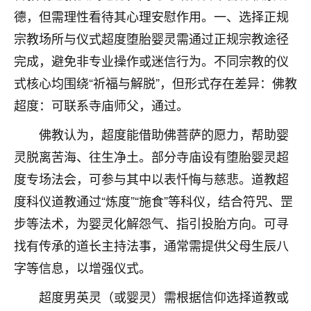
刚找老师做了补财库，希望财运更好一点！
德，但需理性看待其心理安慰作用。一、选择正规
18
2小时前 来自海南
宗教场所与仪式超度堕胎婴灵需通过正规宗教途径
完成，避免非专业操作或迷信行为。不同宗教的仪
梦醒时分
式核心均围绕“祈福与解脱”，但形式存在差异：佛教
我女儿高二叛逆，大半年不上学，一说她就要死要活
的，把我们两口子愁的不行，朋友给我推荐的慧来老
超度：可联系寺庙师父，通过。
师，一开始我是病急乱投医，这半年来，法事一个个
佛教认为，超度能借助佛菩萨的愿力，帮助婴
做完，我女儿跟变了个人一样，不期望她能考多好的
大学，只要能安安稳稳的把书读了，身体心理都健健
灵脱离苦海、往生净土。部分寺庙设有堕胎婴灵超
康康的我就很知足了！
度专场法会，可参与其中以表忏悔与慈悲。道教超
鹿森
：可怜天下父母心啊！
度科仪道教通过“炼度”“施食”等科仪，结合符咒、罡
步等法术，为婴灵化解怨气、指引投胎方向。可寻
16
3小时前 来自河北
找有传承的道长主持法事，通常需提供父母生辰八
付深
字等信息，以增强仪式。
我是公司人事调整，有升迁机会，但同时竞争的我们
超度男英灵（或婴灵）需根据信仰选择道教或
三个，找老师的时候是抱着侥幸心理，没想到老师看