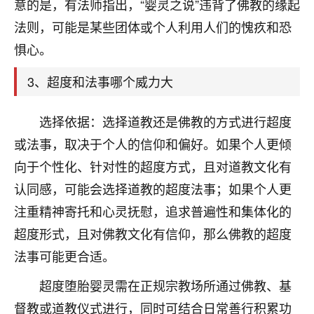
天爷会给你好好上一课的。一命二运三风水，
意的是，有法师指出，“婴灵之说”违背了佛教的缘起
哪样不服都不行！
法则，可能是某些团体或个人利用人们的愧疚和恐
平安是福
：我也是每年找老师化太岁，看年
惧心。
卦，认识老师3年了，都是缘分啊！
3、超度和法事哪个威力大
19
17分钟前 来自湖北
心若莲花
选择依据：选择道教还是佛教的方式进行超度
我是做餐饮的，这两年，生意屡屡受挫，店开一家关
或法事，取决于个人的信仰和偏好。如果个人更倾
一家，要么生意不好，生意好的就出事。前些年攒的
向于个性化、针对性的超度方式，且对道教文化有
家底快败光了，真是倒霉！我也想找人看看到底怎么
回事？
认同感，可能会选择道教的超度法事；如果个人更
注重精神寄托和心灵抚慰，追求普遍性和集体化的
鹿森
：你可以找老师看看，人有时不服命不行
超度形式，且对佛教文化有信仰，那么佛教的超度
啊！
太阳当空赵
：我也做餐饮的，生意不算大，但
法事可能更合适。
是我从找店开始都是找慧来老师跟进的，选
址、风水、还有开业日子，哪哪都看了，虽然
超度堕胎婴灵需在正规宗教场所通过佛教、基
大环境不好，但是我家生意还可以，前几天又
督教或道教仪式进行，同时可结合日常善行积累功