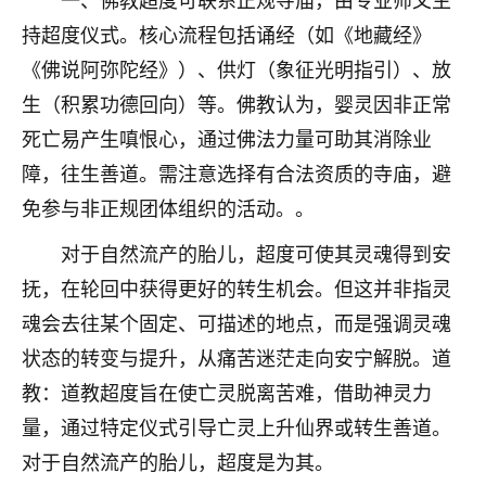
不由人！
持超度仪式。核心流程包括诵经（如《地藏经》
《佛说阿弥陀经》）、供灯（象征光明指引）、放
9
1天前 来自四川
生（积累功德回向）等。佛教认为，婴灵因非正常
金白水清
死亡易产生嗔恨心，通过佛法力量可助其消除业
我也想找老师看看，有没有人给个联系方式的啊？
障，往生善道。需注意选择有合法资质的寺庙，避
鹿森
：慧来老师微信：gjsy0624
免参与非正规团体组织的活动。。
12
对于自然流产的胎儿，超度可使其灵魂得到安
1天前 来自江西
抚，在轮回中获得更好的转生机会。但这并非指灵
青春168
魂会去往某个固定、可描述的地点，而是强调灵魂
我也想要，我也想要！
状态的转变与提升，从痛苦迷茫走向安宁解脱。道
15
2天前 来自山西
教：道教超度旨在使亡灵脱离苦难，借助神灵力
Jessica李
量，通过特定仪式引导亡灵上升仙界或转生善道。
老师做不做超度法事？我想给我奶奶做超度，她今年
对于自然流产的胎儿，超度是为其。
刚去世了。