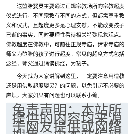
送堕胎婴灵主要通过正规宗教场所的宗教超度
七零老顽童
：我母亲前年离世，刚开始我经常
仪式进行，不同宗教有不同的方式，但都需尊重教
做梦梦见她，后来也是朋友介绍，找到慧来老
师，安排了超度法事，做梦再也没有梦到过
义和仪式，且超度更多是心理安慰，不能改变孩子
了，一开始是半信半疑的，图个心安，给亡母
已逝的事实，同时要理性看待相关特殊现象观点。
超度，现在看来，人不信也不行。
佛教超度在佛教中，可前往正规寺庙，请求寺庙的
11
2天前 来自云南
师父为堕胎的孩子进行超度。常见的超度方式包括
念经，师父通过诵读佛经，为孩子。
优秀的张同学
老师收徒吗？？我对这些很感兴趣
今天就为大家讲解到这里，一定要注意用道教
15
2天前 来自山西
还是用佛教超度婴灵？的问题，以免引起不必要的
麻烦，大家如果有问题也可以联系小编。
免责声明：本站所
提供的内容均来源
于网友提供或网络