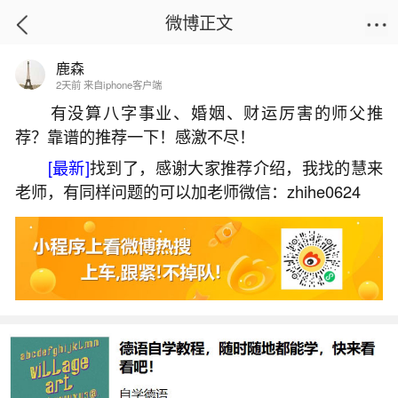
微博正文
鹿森
首页
运势
正文
2天前 来自iphone客户端
有没算八字事业、婚姻、财运厉害的师父推
荐？靠谱的推荐一下！感激不尽！
用道教还是用佛教超度婴灵？
[最新]
找到了，感谢大家推荐介绍，我找的慧来
2026-05-31 13:18:46
20 7 赞
老师，有同样问题的可以加老师微信：zhihe0624
生活中像用道教还是用佛教超度婴灵？都是很
常见的问题，但是小问题不注意可能会引起大麻
烦，下面就这个问题给大家做一些解读：
1、堕胎后的婴灵怎么超度
若希望为堕胎后的婴灵进行超度，可通过佛