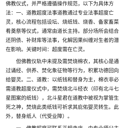
着我晋升有望，我半信半疑的按照老师建议，做了化
佛教仪式，并严格遵循操作规范，以下为具体方
太岁还有一个发钱粮，本来年前的人事调整，拖到年
法：一、道教超度法事道教通过专业法事超度亡
后，我以为都没戏了，结果开年一上班，开会提拔升
职第一个就是我，职务无所谓，主要是底薪加了
灵，核心流程包括设坛、烧纸钱、烧香、备家畜菜
3000，非常开心，无论如何，感恩感谢！🙏🏻
肴奠祭等仪式，通常由道长主持。部分场所会结合
还阴债、补财库等法事，化解因果纠缠对生者的潜
鹿森
：恭喜升职加薪！！，请客吗？�
在影响。关键时间：超度需在亡灵。
32
12小时前 来自北京
但佛教仪轨中未提及需焚烧棉衣，其核心是通
心心相印
过诵经、供养、焚化象征物等行为，积累功德回向
我身体不太好，总是病病殃殃的，去检查又没什么大
给婴灵。二、道教：以纸钱和替身为主，棉衣非必
问题，反正就是不舒服。中医西医看遍了，找不到问
需道教超度仪式中，需焚烧北斗经衣（印有北斗七
题，后来无意中看到有人推荐慧来老师，跟老师聊过
之后，心情豁然开朗，也听老师建议，处理了一些因
星图案的纸钱），北斗星君在道教中被视为掌管生
果问题。今年以来，身体比以前好多，主要是心情好
死之神，焚烧此类纸钱可祈求其庇佑婴灵转生。此
了，老师说境随心转，现在深有体会了。
外，替身纸人（代受业障）。
鹿森
：是的，其实跟老师聊过之后，最大的感
一、佛教超度可联系正规寺庙，由专业师父主
触，首先就是心态会变好，万般皆是命，半点