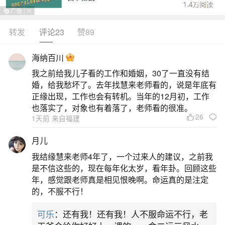
教、基督教或道教等正规宗教仪式寻求心理慰藉，
但需理性看待其本质为精神寄托，无法改变既定事
转发
评论23
赞89
实。佛教超度佛教认为，堕胎会导致婴灵因未得人
海纳百川
身而心生怨念，需通过特定仪式化解其业障。可前
我之前给我儿子看的工作和婚姻，30了一直没有结
往正规寺庙，请师父为孩子念诵《地藏经》《佛说
婚，给我愁坏了。去年找慧来老师看的，说是年底有
阿弥陀经》等经典，通过经文的力量引导婴灵放下
正缘出现，工作也会有转机。当年的12月初，工作
也落实了，对象也有着落了，老师看的很准。
执念；
26
1天前 来自福建
2、超度堕胎的孩子是佛教还是道教
月儿
我结缘慧来老师4年了，一个过来人的建议，之前我
超度堕胎的孩子的说法在佛教和道教中都有提
是不信这些的，现在每年化太岁，看年卦。回顾这些
及。在佛教中：佛教虽然找不到“堕胎婴灵”这一专有
年，感觉跟老师真是相见恨晚啊。命运真的是注定
的，不服不行！
名词，但有与堕胎相关的表述，如“胎中失坏堕落”、
“杀胎”等，并提供了相应的补救方法。然而，需要注
可乐
：还有我！还有我！人不服命运不行，老