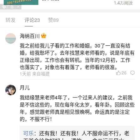
转发
评论23
赞89
生活中像几月份出生是查童子命？都是很常见
的问题，但是小问题不注意可能会引起大麻烦，下
海纳百川
面就这个问题给大家做一些解读：
我之前给我儿子看的工作和婚姻，30了一直没有结
婚，给我愁坏了。去年找慧来老师看的，说是年底有
1、童子命都是几月
正缘出现，工作也会有转机。当年的12月初，工作
也落实了，对象也有着落了，老师看的很准。
26
1天前 来自福建
童子命在民间说法中并无固定月份，但多集中
在农历正月、三月、七月，或阳历3
月儿
我结缘慧来老师4年了，一个过来人的建议，之前我
2、一般什么时候出生的孩子是童子命
是不信这些的，现在每年化太岁，看年卦。回顾这些
年，感觉跟老师真是相见恨晚啊。命运真的是注定
一般农历正月、三月、七月、九月及特殊日期
的，不服不行！
（如初一、十五、三月初三等）出生的孩子，较易
可乐
：还有我！还有我！人不服命运不行，老
被民间视为童子命。童子命的判断多结合出生月份