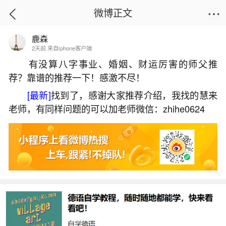
微博正文
鹿森
首页
热点
正文
2天前 来自iphone客户端
有没算八字事业、婚姻、财运厉害的师父推
荐？靠谱的推荐一下！感激不尽！
几月份出生是查童子命？
[最新]
找到了，感谢大家推荐介绍，我找的慧来
2026-05-31 13:51:13
19 5 赞
老师，有同样问题的可以加老师微信：zhihe0624