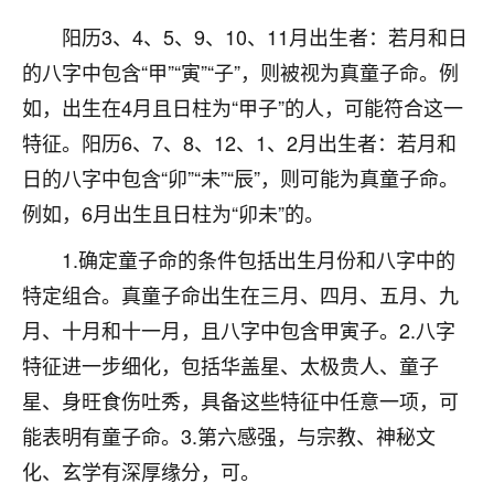
刚找老师做了补财库，希望财运更好一点！
阳历3、4、5、9、10、11月出生者：若月和日
18
2小时前 来自海南
的八字中包含“甲”“寅”“子”，则被视为真童子命。例
梦醒时分
如，出生在4月且日柱为“甲子”的人，可能符合这一
我女儿高二叛逆，大半年不上学，一说她就要死要活
特征。阳历6、7、8、12、1、2月出生者：若月和
的，把我们两口子愁的不行，朋友给我推荐的慧来老
日的八字中包含“卯”“未”“辰”，则可能为真童子命。
师，一开始我是病急乱投医，这半年来，法事一个个
例如，6月出生且日柱为“卯未”的。
做完，我女儿跟变了个人一样，不期望她能考多好的
大学，只要能安安稳稳的把书读了，身体心理都健健
1.确定童子命的条件包括出生月份和八字中的
康康的我就很知足了！
特定组合。真童子命出生在三月、四月、五月、九
鹿森
：可怜天下父母心啊！
月、十月和十一月，且八字中包含甲寅子。2.八字
16
特征进一步细化，包括华盖星、太极贵人、童子
3小时前 来自河北
星、身旺食伤吐秀，具备这些特征中任意一项，可
付深
能表明有童子命。3.第六感强，与宗教、神秘文
我是公司人事调整，有升迁机会，但同时竞争的我们
化、玄学有深厚缘分，可。
三个，找老师的时候是抱着侥幸心理，没想到老师看