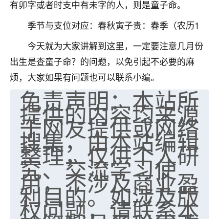
有卯字或者时支中有未字的人，则是童子命。
不由人！
季节与支位对应：春秋寅子贵：春季（农历1
9
1天前 来自四川
今天就为大家讲解到这里，一定要注意几月份
金白水清
出生是查童子命？的问题，以免引起不必要的麻
我也想找老师看看，有没有人给个联系方式的啊？
烦，大家如果有问题也可以联系小编。
免责声明：本站所
鹿森
：慧来老师微信：gjsy0624
提供的内容均来源
12
1天前 来自江西
于网友提供或网络
搜集，由本站编辑
青春168
整理，仅供个人研
我也想要，我也想要！
究、交流学习使
15
2天前 来自山西
用，不涉及商业盈
Jessica李
利目的。如涉及版
老师做不做超度法事？我想给我奶奶做超度，她今年
权问题，请联系本
刚去世了。