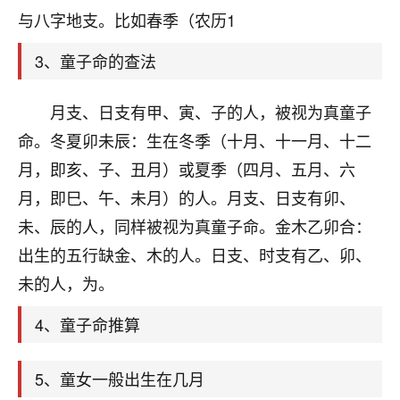
天爷会给你好好上一课的。一命二运三风水，
与八字地支。比如春季（农历1
哪样不服都不行！
平安是福
：我也是每年找老师化太岁，看年
3、童子命的查法
卦，认识老师3年了，都是缘分啊！
19
17分钟前 来自湖北
月支、日支有甲、寅、子的人，被视为真童子
命。冬夏卯未辰：生在冬季（十月、十一月、十二
心若莲花
月，即亥、子、丑月）或夏季（四月、五月、六
我是做餐饮的，这两年，生意屡屡受挫，店开一家关
一家，要么生意不好，生意好的就出事。前些年攒的
月，即巳、午、未月）的人。月支、日支有卯、
家底快败光了，真是倒霉！我也想找人看看到底怎么
未、辰的人，同样被视为真童子命。金木乙卯合：
回事？
出生的五行缺金、木的人。日支、时支有乙、卯、
鹿森
：你可以找老师看看，人有时不服命不行
未的人，为。
啊！
太阳当空赵
：我也做餐饮的，生意不算大，但
4、童子命推算
是我从找店开始都是找慧来老师跟进的，选
址、风水、还有开业日子，哪哪都看了，虽然
5、童女一般出生在几月
大环境不好，但是我家生意还可以，前几天又