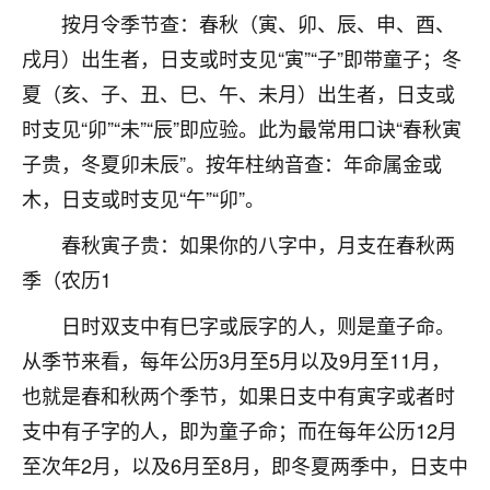
着我晋升有望，我半信半疑的按照老师建议，做了化
按月令季节查：春秋（寅、卯、辰、申、酉、
太岁还有一个发钱粮，本来年前的人事调整，拖到年
后，我以为都没戏了，结果开年一上班，开会提拔升
戌月）出生者，日支或时支见“寅”“子”即带童子；冬
职第一个就是我，职务无所谓，主要是底薪加了
夏（亥、子、丑、巳、午、未月）出生者，日支或
3000，非常开心，无论如何，感恩感谢！🙏🏻
时支见“卯”“未”“辰”即应验。此为最常用口诀“春秋寅
鹿森
：恭喜升职加薪！！，请客吗？�
子贵，冬夏卯未辰”。按年柱纳音查：年命属金或
木，日支或时支见“午”“卯”。
32
12小时前 来自北京
春秋寅子贵：如果你的八字中，月支在春秋两
心心相印
季（农历1
我身体不太好，总是病病殃殃的，去检查又没什么大
问题，反正就是不舒服。中医西医看遍了，找不到问
日时双支中有巳字或辰字的人，则是童子命。
题，后来无意中看到有人推荐慧来老师，跟老师聊过
从季节来看，每年公历3月至5月以及9月至11月，
之后，心情豁然开朗，也听老师建议，处理了一些因
果问题。今年以来，身体比以前好多，主要是心情好
也就是春和秋两个季节，如果日支中有寅字或者时
了，老师说境随心转，现在深有体会了。
支中有子字的人，即为童子命；而在每年公历12月
鹿森
：是的，其实跟老师聊过之后，最大的感
至次年2月，以及6月至8月，即冬夏两季中，日支中
触，首先就是心态会变好，万般皆是命，半点