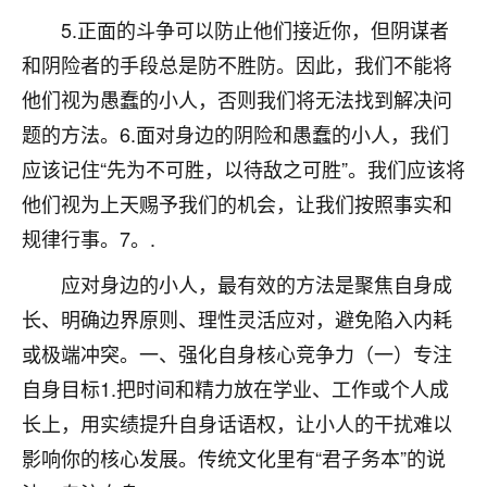
不由人！
5.正面的斗争可以防止他们接近你，但阴谋者
和阴险者的手段总是防不胜防。因此，我们不能将
9
1天前 来自四川
他们视为愚蠢的小人，否则我们将无法找到解决问
金白水清
题的方法。6.面对身边的阴险和愚蠢的小人，我们
我也想找老师看看，有没有人给个联系方式的啊？
应该记住“先为不可胜，以待敌之可胜”。我们应该将
他们视为上天赐予我们的机会，让我们按照事实和
鹿森
：慧来老师微信：gjsy0624
规律行事。7。.
12
1天前 来自江西
应对身边的小人，最有效的方法是聚焦自身成
青春168
长、明确边界原则、理性灵活应对，避免陷入内耗
我也想要，我也想要！
或极端冲突。一、强化自身核心竞争力（一）专注
15
2天前 来自山西
自身目标1.把时间和精力放在学业、工作或个人成
Jessica李
长上，用实绩提升自身话语权，让小人的干扰难以
老师做不做超度法事？我想给我奶奶做超度，她今年
影响你的核心发展。传统文化里有“君子务本”的说
刚去世了。