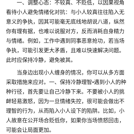
着我晋升有望，我半信半疑的按照老师建议，做了化
一、调整心态：不较真、不贬低，以因果视角
太岁还有一个发钱粮，本来年前的人事调整，拖到年
看待小人避免情绪化对抗：与小人较真往往陷入无
后，我以为都没戏了，结果开年一上班，开会提拔升
意义的争执，因其可能毫无底线地胡说八道，纵然
职第一个就是我，职务无所谓，主要是底薪加了
3000，非常开心，无论如何，感恩感谢！🙏🏻
你有理有据，也难以说服对方，反而消耗自身精力
与情绪。例如，工作中遇到同事恶意抢功，若当场
鹿森
：恭喜升职加薪！！，请客吗？�
争执，可能引发更大矛盾，且难以快速解决问题。
32
12小时前 来自北京
此时应保持冷静，避免被其。
心心相印
当身边出现小人缠身的情况，你可以从多方面
我身体不太好，总是病病殃殃的，去检查又没什么大
采取措施来应对。一、保持冷静理智•遇到小人的种
问题，反正就是不舒服。中医西医看遍了，找不到问
种行径，首先要让自己冷静下来。不要被小人的挑
题，后来无意中看到有人推荐慧来老师，跟老师聊过
之后，心情豁然开朗，也听老师建议，处理了一些因
衅轻易激怒，因为一旦情绪失控，很可能会做出不
果问题。今年以来，身体比以前好多，主要是心情好
理智的行为，从而陷入小人设下的陷阱。比如，小
了，老师说境随心转，现在深有体会了。
人故意在公开场合贬低你，如果你当场愤怒回击，
鹿森
：是的，其实跟老师聊过之后，最大的感
可能会让局面更加。
触，首先就是心态会变好，万般皆是命，半点