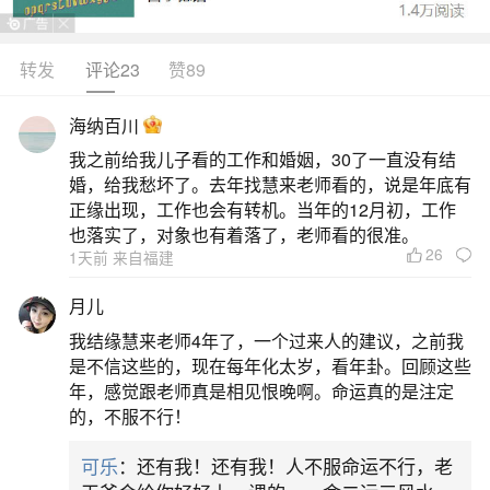
2.保持距离：与小人保持平淡的关系，避免过
于亲近。因为小人善于伪装，翻脸无情，可能会让
转发
评论23
赞89
你防不胜防。3.谨言慎行：避免讨论他人隐私或批
海纳百川
评他人，这可能会成为他们操纵你的工具。若在交
我之前给我儿子看的工作和婚姻，30了一直没有结
谈中听到他人隐私，应立即中断对话。无论如何，
婚，给我愁坏了。去年找慧来老师看的，说是年底有
他们都有可能将责任推到你身上。4.避免利益纠
正缘出现，工作也会有转机。当年的12月初，工作
也落实了，对象也有着落了，老师看的很准。
葛：小人们擅长交际，常搞小圈子，看似有很多
26
1天前 来自福建
二、如何对付小人同事
月儿
我结缘慧来老师4年了，一个过来人的建议，之前我
否则的话你很难避免小人给你挖的坑;因此，只
是不信这些的，现在每年化太岁，看年卦。回顾这些
有把握好和小人相处的距离，才能避免吃亏。四、
年，感觉跟老师真是相见恨晚啊。命运真的是注定
的，不服不行！
对付小人时，要注意小人狗急跳墙相信有很多朋友
鼓起勇气对付小人，要想对付身边的小人一定要慢
可乐
：还有我！还有我！人不服命运不行，老