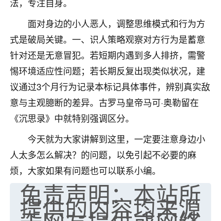
法，专注自身。
七零老顽童
：我母亲前年离世，刚开始我经常
面对身边的小人恶人，调整思维模式和行为方
做梦梦见她，后来也是朋友介绍，找到慧来老
师，安排了超度法事，做梦再也没有梦到过
式是破局关键。一、识人策略观察对方行为是蓄意
了，一开始是半信半疑的，图个心安，给亡母
针对还是无意冒犯。若短期内遇到多人排挤，需警
超度，现在看来，人不信也不行。
惕环境适应性问题；若长期反复出现类似状况，建
11
2天前 来自云南
议通过3个月行为记录本标记具体事件，辨别真实敌
意与主观臆断的差异。古罗马皇帝马可·奥勒留在
优秀的张同学
《沉思录》中就特别强调区分。
老师收徒吗？？我对这些很感兴趣
15
2天前 来自山西
今天就为大家讲解到这里，一定要注意身边小
人太多怎么解决？的问题，以免引起不必要的麻
烦，大家如果有问题也可以联系小编。
免责声明：本站所
提供的内容均来源