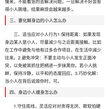
天爷会给你好好上一课的。一命二运三风水，
慢来，不能着急的去解决问题，一旦解决不好会惹
哪样不服都不行！
得小人跳墙，结果麻烦会越来越多;。
平安是福
：我也是每年找老师化太岁，看年
卦，认识老师3年了，都是缘分啊！
三、要化解身边的小人怎么办
19
17分钟前 来自湖北
三、适当应对小人行为1.保持距离：如果发现
心若莲花
身边某人是小人，尽量减少与之近距离接触。比如
我是做餐饮的，这两年，生意屡屡受挫，店开一家关
在工作中避免与他有过多合作项目，在生活中减少
一家，要么生意不好，生意好的就出事。前些年攒的
往来。2.避免冲突：不要主动与小人发生正面冲
家底快败光了，真是倒霉！我也想找人看看到底怎么
回事？
突，以免被其抓住把柄进一步抹黑你。若小人挑
衅，保持冷静，以平和的态度回应。3.巧妙化解：
鹿森
：你可以找老师看看，人有时不服命不行
当小人在背后诋毁你时，可。
啊！
太阳当空赵
：我也做餐饮的，生意不算大，但
四、身边小人缠身怎么办
是我从找店开始都是找慧来老师跟进的，选
址、风水、还有开业日子，哪哪都看了，虽然
大环境不好，但是我家生意还可以，前几天又
1.守住底线，灵活应对对贪得无厌、欺软怕硬