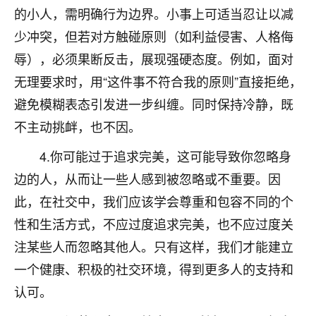
刚找老师做了补财库，希望财运更好一点！
的小人，需明确行为边界。小事上可适当忍让以减
18
少冲突，但若对方触碰原则（如利益侵害、人格侮
2小时前 来自海南
辱），必须果断反击，展现强硬态度。例如，面对
梦醒时分
无理要求时，用“这件事不符合我的原则”直接拒绝，
我女儿高二叛逆，大半年不上学，一说她就要死要活
避免模糊表态引发进一步纠缠。同时保持冷静，既
的，把我们两口子愁的不行，朋友给我推荐的慧来老
师，一开始我是病急乱投医，这半年来，法事一个个
不主动挑衅，也不因。
做完，我女儿跟变了个人一样，不期望她能考多好的
大学，只要能安安稳稳的把书读了，身体心理都健健
4.你可能过于追求完美，这可能导致你忽略身
康康的我就很知足了！
边的人，从而让一些人感到被忽略或不重要。因
此，在社交中，我们应该学会尊重和包容不同的个
鹿森
：可怜天下父母心啊！
性和生活方式，不应过度追求完美，也不应过度关
16
3小时前 来自河北
注某些人而忽略其他人。只有这样，我们才能建立
付深
一个健康、积极的社交环境，得到更多人的支持和
我是公司人事调整，有升迁机会，但同时竞争的我们
认可。
三个，找老师的时候是抱着侥幸心理，没想到老师看