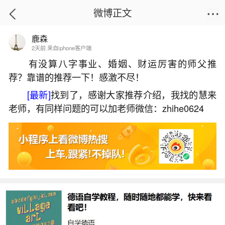
微博正文
鹿森
首页
运势
正文
2天前 来自iphone客户端
有没算八字事业、婚姻、财运厉害的师父推
荐？靠谱的推荐一下！感激不尽！
身边小人太多怎么解决？
[最新]
找到了，感谢大家推荐介绍，我找的慧来
2026-05-31 14:13:56
11 1 赞
老师，有同样问题的可以加老师微信：zhihe0624
生活中像身边小人太多怎么解决？都是很常见
的问题，但是小问题不注意可能会引起大麻烦，下
面就这个问题给大家做一些解读：
一、我身边太多小人玩心眼玩不过别人自己总
是吃亏根本不敢去结交人这个。