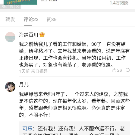
转发
评论23
赞89
生活中像寒衣节陇西可以在外祭祀吗？都是很
常见的问题，但是小问题不注意可能会引起大麻
海纳百川
烦，下面就这个问题给大家做一些解读：
我之前给我儿子看的工作和婚姻，30了一直没有结
婚，给我愁坏了。去年找慧来老师看的，说是年底有
一、甘肃省陇西县每年祭祖时间表
正缘出现，工作也会有转机。当年的12月初，工作
也落实了，对象也有着落了，老师看的很准。
26
1天前 来自福建
甘肃省陇西县每年的祭祖时间表主要包括以下
几个节日：清明节：陇西县在清明节期间有独特的
月儿
清明扫墓习俗，如“祭后土”等。清明节一般在公历4
我结缘慧来老师4年了，一个过来人的建议，之前我
月5日前后，是陇西县人民祭祖扫墓的重要节日。寒
是不信这些的，现在每年化太岁，看年卦。回顾这些
年，感觉跟老师真是相见恨晚啊。命运真的是注定
衣节：农历十月初一，又称“十月朝”“祭祖节”“冥阴
的，不服不行！
节”。在这一天，陇西县的人们会进行祭扫活动，纪
可乐
：还有我！还有我！人不服命运不行，老
念已经仙逝的亲人。寒衣节体现了人们对逝去亲人