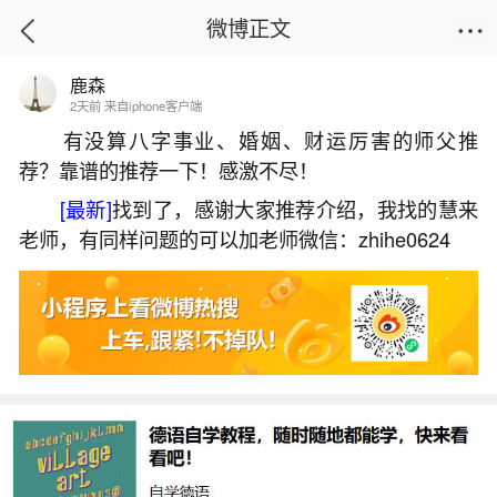
微博正文
鹿森
首页
热点
正文
2天前 来自iphone客户端
有没算八字事业、婚姻、财运厉害的师父推
荐？靠谱的推荐一下！感激不尽！
寒衣节陇西可以在外祭祀吗？
[最新]
找到了，感谢大家推荐介绍，我找的慧来
2026-05-31 14:36:54
18 5 赞
老师，有同样问题的可以加老师微信：zhihe0624