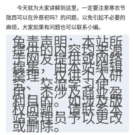
天爷会给你好好上一课的。一命二运三风水，
今天就为大家讲解到这里，一定要注意寒衣节
哪样不服都不行！
平安是福
：我也是每年找老师化太岁，看年
陇西可以在外祭祀吗？的问题，以免引起不必要的
卦，认识老师3年了，都是缘分啊！
麻烦，大家如果有问题也可以联系小编。
免责声明：本站所
19
17分钟前 来自湖北
提供的内容均来源
心若莲花
于网友提供或网络
我是做餐饮的，这两年，生意屡屡受挫，店开一家关
搜集，由本站编辑
一家，要么生意不好，生意好的就出事。前些年攒的
整理，仅供个人研
家底快败光了，真是倒霉！我也想找人看看到底怎么
究、交流学习使
回事？
用，不涉及商业盈
鹿森
：你可以找老师看看，人有时不服命不行
利目的。如涉及版
啊！
权问题，请联系本
太阳当空赵
：我也做餐饮的，生意不算大，但
站管理员予以更改
是我从找店开始都是找慧来老师跟进的，选
或删除。
址、风水、还有开业日子，哪哪都看了，虽然
大环境不好，但是我家生意还可以，前几天又