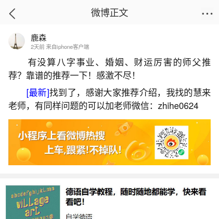
微博正文
鹿森
首页
运势
正文
2天前 来自iphone客户端
有没算八字事业、婚姻、财运厉害的师父推
荐？靠谱的推荐一下！感激不尽！
生化妊姬需要超度婴灵吗？
[最新]
找到了，感谢大家推荐介绍，我找的慧来
2026-05-31 16:47:03
15 7 赞
老师，有同样问题的可以加老师微信：zhihe0624