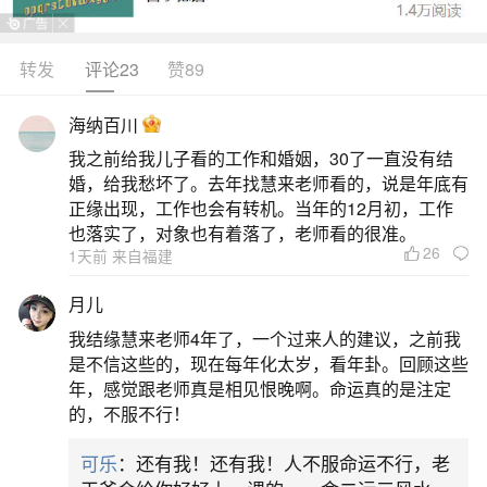
转发
评论23
赞89
生活中像生化妊姬需要超度婴灵吗？都是很常
见的问题，但是小问题不注意可能会引起大麻烦，
海纳百川
下面就这个问题给大家做一些解读：
我之前给我儿子看的工作和婚姻，30了一直没有结
婚，给我愁坏了。去年找慧来老师看的，说是年底有
今天就为大家讲解到这里，一定要注意生化妊
正缘出现，工作也会有转机。当年的12月初，工作
姬需要超度婴灵吗？的问题，以免引起不必要的麻
也落实了，对象也有着落了，老师看的很准。
26
1天前 来自福建
烦，大家如果有问题也可以联系小编。
免责声明：本站所
月儿
提供的内容均来源
我结缘慧来老师4年了，一个过来人的建议，之前我
于网友提供或网络
是不信这些的，现在每年化太岁，看年卦。回顾这些
年，感觉跟老师真是相见恨晚啊。命运真的是注定
搜集，由本站编辑
的，不服不行！
整理，仅供个人研
究、交流学习使
可乐
：还有我！还有我！人不服命运不行，老