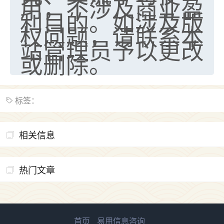
用，不涉及商业盈
天爷会给你好好上一课的。一命二运三风水，
利目的。如涉及版
哪样不服都不行！
平安是福
：我也是每年找老师化太岁，看年
权问题，请联系本
卦，认识老师3年了，都是缘分啊！
站管理员予以更改
或删除。
19
17分钟前 来自湖北
心若莲花
我是做餐饮的，这两年，生意屡屡受挫，店开一家关
标签：
一家，要么生意不好，生意好的就出事。前些年攒的
家底快败光了，真是倒霉！我也想找人看看到底怎么
回事？
相关信息
鹿森
：你可以找老师看看，人有时不服命不行
啊！
热门文章
太阳当空赵
：我也做餐饮的，生意不算大，但
是我从找店开始都是找慧来老师跟进的，选
址、风水、还有开业日子，哪哪都看了，虽然
大环境不好，但是我家生意还可以，前几天又
首页
易用信息咨询