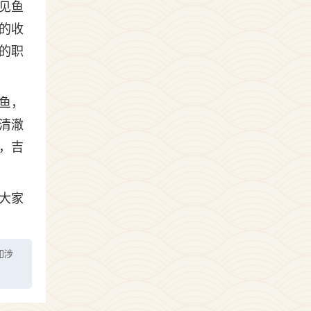
见鱼
的收
的职
鱼，
清澈
，吉
大家
如涉