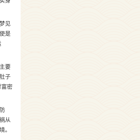
实身
梦见
使是
运
主要
肚子
财富密
防
祸从
境。