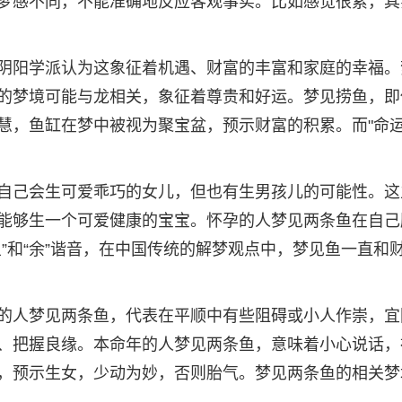
梦感不同，不能准确地反应客观事实。比如感觉很累，其
阴阳学派认为这象征着机遇、财富的丰富和家庭的幸福。
的梦境可能与龙相关，象征着尊贵和好运。梦见捞鱼，即
慧，鱼缸在梦中被视为聚宝盆，预示财富的积累。而"命
自己会生可爱乖巧的女儿，但也有生男孩儿的可能性。这
能够生一个可爱健康的宝宝。怀孕的人梦见两条鱼在自己
”和“余”谐音，在中国传统的解梦观点中，梦见鱼一直和
的人梦见两条鱼，代表在平顺中有些阻碍或小人作崇，宜
、把握良缘。本命年的人梦见两条鱼，意味着小心说话，
，预示生女，少动为妙，否则胎气。梦见两条鱼的相关梦