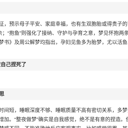
征，预示母子平安、家庭幸福，也有生双胞胎或得贵子的
余；“抱鱼”则强化了接纳、守护与孕育之意，梦见怀抱两
梦书》及周公解梦均指出，孕妇见鱼多为胎梦，尤以活鱼
被自己捏死了
思
时间短，睡眠深度不够、睡眠质量不高有密切关系，多梦
增加。“整夜做梦”确实是自我感觉，绝不是有意的捏造。