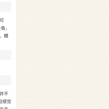
可
条鱼，
、鲤
并不
但感觉