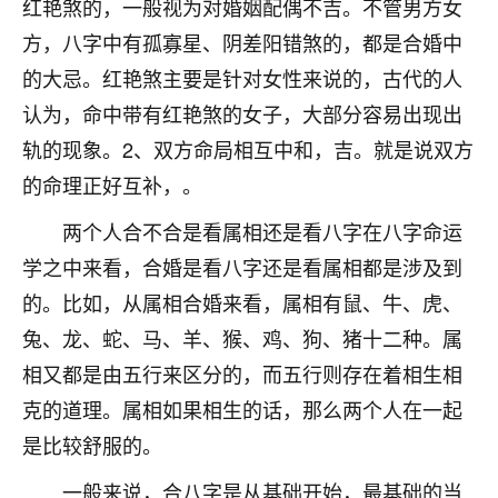
红艳煞的，一般视为对婚姻配偶不吉。不管男方女
七零老顽童
：我母亲前年离世，刚开始我经常
方，八字中有孤寡星、阴差阳错煞的，都是合婚中
做梦梦见她，后来也是朋友介绍，找到慧来老
的大忌。红艳煞主要是针对女性来说的，古代的人
师，安排了超度法事，做梦再也没有梦到过
了，一开始是半信半疑的，图个心安，给亡母
认为，命中带有红艳煞的女子，大部分容易出现出
超度，现在看来，人不信也不行。
轨的现象。2、双方命局相互中和，吉。就是说双方
的命理正好互补，。
11
2天前 来自云南
两个人合不合是看属相还是看八字在八字命运
优秀的张同学
学之中来看，合婚是看八字还是看属相都是涉及到
老师收徒吗？？我对这些很感兴趣
15
2天前 来自山西
的。比如，从属相合婚来看，属相有鼠、牛、虎、
兔、龙、蛇、马、羊、猴、鸡、狗、猪十二种。属
相又都是由五行来区分的，而五行则存在着相生相
克的道理。属相如果相生的话，那么两个人在一起
是比较舒服的。
一般来说，合八字是从基础开始，最基础的当