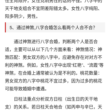
性生肖除外，女性克制男性的话则不佳。八字中的
着我晋升有望，我半信半疑的按照老师建议，做了化
太岁还有一个发钱粮，本来年前的人事调整，拖到年
天干地支组合不宜阴差阳错太多。女性八字纯阳、
后，我以为都没戏了，结果开年一上班，开会提拔升
阳多阴少，男性。
职第一个就是我，职务无所谓，主要是底薪加了
3000，非常开心，无论如何，感恩感谢！🙏🏻
5、通过神煞,八字合婚怎么看两个人合不合？
鹿森
：恭喜升职加薪！！，请客吗？�
通过神煞进行八字合婚，判断两个人是否合
32
12小时前 来自北京
适，主要可以从以下几个方面来看：神煞情况：神
煞匹配：男女双方的八字中，应避免存在对对方不
心心相印
我身体不太好，总是病病殃殃的，去检查又没什么大
利的神煞。例如，女性八字中出现“红艳”、“流霞”等
问题，反正就是不舒服。中医西医看遍了，找不到问
神煞，在合婚上通常被认为是不利的。桃花数量：
题，后来无意中看到有人推荐慧来老师，跟老师聊过
男女双方的八字中桃花不宜过多，因为过多的桃花
之后，心情豁然开朗，也听老师建议，处理了一些因
果问题。今年以来，身体比以前好多，主要是心情好
可能导致婚姻中遭遇。
了，老师说境随心转，现在深有体会了。
日柱法重点分析双方日柱（出生日的天干地
鹿森
：是的，其实跟老师聊过之后，最大的感
支）的关系。若日柱天合地合（如丙申与辛巳，天
触，首先就是心态会变好，万般皆是命，半点