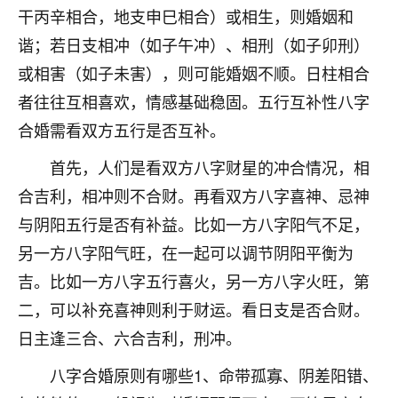
干丙辛相合，地支申巳相合）或相生，则婚姻和
不由人！
谐；若日支相冲（如子午冲）、相刑（如子卯刑）
9
1天前 来自四川
或相害（如子未害），则可能婚姻不顺。日柱相合
金白水清
者往往互相喜欢，情感基础稳固。五行互补性八字
我也想找老师看看，有没有人给个联系方式的啊？
合婚需看双方五行是否互补。
首先，人们是看双方八字财星的冲合情况，相
鹿森
：慧来老师微信：gjsy0624
合吉利，相冲则不合财。再看双方八字喜神、忌神
12
1天前 来自江西
与阴阳五行是否有补益。比如一方八字阳气不足，
青春168
另一方八字阳气旺，在一起可以调节阴阳平衡为
我也想要，我也想要！
吉。比如一方八字五行喜火，另一方八字火旺，第
15
2天前 来自山西
二，可以补充喜神则利于财运。看日支是否合财。
Jessica李
日主逢三合、六合吉利，刑冲。
老师做不做超度法事？我想给我奶奶做超度，她今年
八字合婚原则有哪些1、命带孤寡、阴差阳错、
刚去世了。