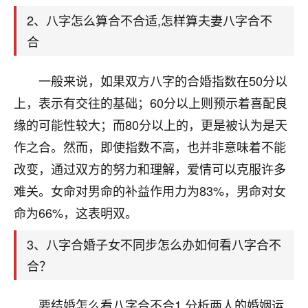
天爷会给你好好上一课的。一命二运三风水，
哪样不服都不行！
2、八字怎么算合不合适,怎样算夫妻八字合不
平安是福
：我也是每年找老师化太岁，看年
合
卦，认识老师3年了，都是缘分啊！
一般来说，如果双方八字的合婚指数在50分以
19
17分钟前 来自湖北
上，表示有交往的基础；60分以上则预示着喜配良
心若莲花
缘的可能性较大；而80分以上的，更是被认为是天
我是做餐饮的，这两年，生意屡屡受挫，店开一家关
作之合。然而，即使指数不高，也并非意味着不能
一家，要么生意不好，生意好的就出事。前些年攒的
家底快败光了，真是倒霉！我也想找人看看到底怎么
改变，通过双方的努力和理解，爱情可以克服许多
回事？
难关。女命对男命的补益作用力为83%，男命对女
命为66%，这表明双。
鹿森
：你可以找老师看看，人有时不服命不行
啊！
3、八字合婚子女不同步怎么办如何看八字合不
太阳当空赵
：我也做餐饮的，生意不算大，但
是我从找店开始都是找慧来老师跟进的，选
合？
址、风水、还有开业日子，哪哪都看了，虽然
大环境不好，但是我家生意还可以，前几天又
要结婚怎么看八字合不合1.分析两人的婚姻运