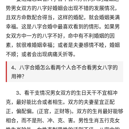
刚找老师做了补财库，希望财运更好一点！
势男女双方的八字好婚姻会出现不错的发展情况，
18
2小时前 来自海南
且双方命数配合得当，这样的婚配，就会婚姻美满
幸福。这是八字合婚中最喜欢看到的情形。如果男
梦醒时分
女双方中一方的八字不好，命中有不利婚姻的因
我女儿高二叛逆，大半年不上学，一说她就要死要活
的，把我们两口子愁的不行，朋友给我推荐的慧来老
素，就很难婚姻幸福；或者是夫妻感情不睦，婚姻
师，一开始我是病急乱投医，这半年来，法事一个个
不顺；或者会出现病痛夭折等。
做完，我女儿跟变了个人一样，不期望她能考多好的
大学，只要能安安稳稳的把书读了，身体心理都健健
4、八字合婚怎么看两个人合不合看男女八字的
康康的我就很知足了！
用神？
鹿森
：可怜天下父母心啊！
3、看干支情况男女双方的生日天干不宜相冲
16
3小时前 来自河北
克，最好能比合或者相生。双方的夫妻星宜正配
付深
正，偏配偏。(正官，正财等)。双方的生肖最好能够
我是公司人事调整，有升迁机会，但同时竞争的我们
相合，而不是刑、冲、克、害。男性生肖五行克女
三个，找老师的时候是抱着侥幸心理，没想到老师看