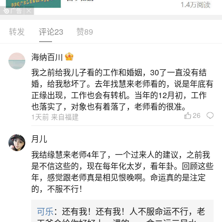
转发
评论23
赞89
生活中像八字合婚怎么看合不合？都是很常见
的问题，但是小问题不注意可能会引起大麻烦，下
海纳百川
面就这个问题给大家做一些解读：
我之前给我儿子看的工作和婚姻，30了一直没有结
婚，给我愁坏了。去年找慧来老师看的，说是年底有
1、八字合婚怎么看两人合不合
正缘出现，工作也会有转机。当年的12月初，工作
也落实了，对象也有着落了，老师看的很准。
26
1天前 来自福建
八字合婚主要看双方日柱、五行互补、用神互
助及生肖等是否相合，核心在于日柱天干地支的关
月儿
系与五行平衡。判断两人八字合不合，重点在日
我结缘慧来老师4年了，一个过来人的建议，之前我
柱。日柱的天干代表自己，地支为配偶宫。若双方
是不信这些的，现在每年化太岁，看年卦。回顾这些
年，感觉跟老师真是相见恨晚啊。命运真的是注定
日干相生或相合，如甲己合、乙庚合，说明彼此包
的，不服不行！
容，感情融洽。日支能六合，如子丑合、寅亥合，
可乐
：还有我！还有我！人不服命运不行，老
夫妻宫和谐，生活默契度高。若日支相冲