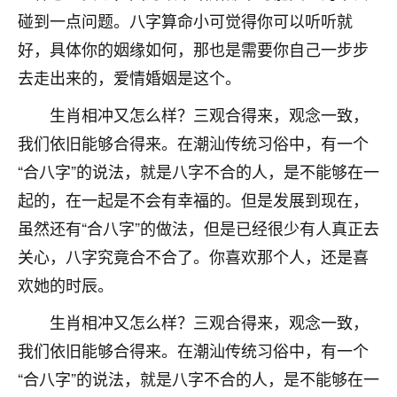
碰到一点问题。八字算命小可觉得你可以听听就
不由人！
好，具体你的姻缘如何，那也是需要你自己一步步
9
1天前 来自四川
去走出来的，爱情婚姻是这个。
金白水清
生肖相冲又怎么样？三观合得来，观念一致，
我也想找老师看看，有没有人给个联系方式的啊？
我们依旧能够合得来。在潮汕传统习俗中，有一个
鹿森
：慧来老师微信：gjsy0624
“合八字”的说法，就是八字不合的人，是不能够在一
起的，在一起是不会有幸福的。但是发展到现在，
12
1天前 来自江西
虽然还有“合八字”的做法，但是已经很少有人真正去
青春168
关心，八字究竟合不合了。你喜欢那个人，还是喜
我也想要，我也想要！
欢她的时辰。
15
2天前 来自山西
生肖相冲又怎么样？三观合得来，观念一致，
Jessica李
我们依旧能够合得来。在潮汕传统习俗中，有一个
老师做不做超度法事？我想给我奶奶做超度，她今年
“合八字”的说法，就是八字不合的人，是不能够在一
刚去世了。