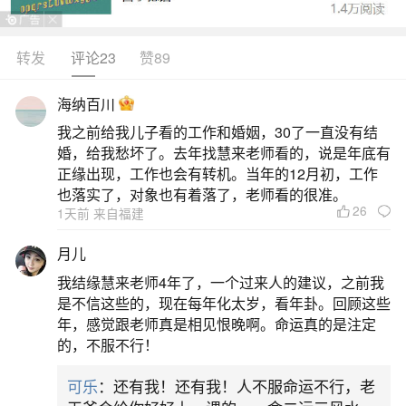
我也是潮汕人，不管怎么样，我不是很支持迷
信，但是算命这行业也有几千年历史，人家也不是
转发
评论23
赞89
没有一定的道理。毕竟他比你小两岁。在外你男人
海纳百川
抬不起头怎么办。
我之前给我儿子看的工作和婚姻，30了一直没有结
婚，给我愁坏了。去年找慧来老师看的，说是年底有
2、广东潮汕人定亲是怎么样的
正缘出现，工作也会有转机。当年的12月初，工作
也落实了，对象也有着落了，老师看的很准。
如果八字相合，预示着两人婚姻的顺遂，这是
26
1天前 来自福建
定亲很关键的一步。若八字不合，可能会通过一些
月儿
风水命理的方法来化解，或者重新考虑两人的关
我结缘慧来老师4年了，一个过来人的建议，之前我
系。三、定亲仪式1.礼品准备：男方会准备数量为
是不信这些的，现在每年化太岁，看年卦。回顾这些
双数的礼品，如金银首饰，像金项链、金手链等，
年，感觉跟老师真是相见恨晚啊。命运真的是注定
的，不服不行！
代表着对女方的珍视；还有高档的糖果饼干，如潮
汕特色的绿豆糕等，用于分。
可乐
：还有我！还有我！人不服命运不行，老