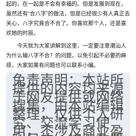
起的，在一起是不会有幸福的。但是发展到现在，
七零老顽童
：我母亲前年离世，刚开始我经常
虽然还有“合八字”的做法，但是已经很少有人真正去
做梦梦见她，后来也是朋友介绍，找到慧来老
关心，八字究竟合不合了。你喜欢那个人，还是喜
师，安排了超度法事，做梦再也没有梦到过
了，一开始是半信半疑的，图个心安，给亡母
欢她的时辰。
超度，现在看来，人不信也不行。
今天就为大家讲解到这里，一定要注意潮汕人
11
2天前 来自云南
为什么输八字不合？的问题，以免引起不必要的麻
烦，大家如果有问题也可以联系小编。
优秀的张同学
免责声明：本站所
老师收徒吗？？我对这些很感兴趣
15
2天前 来自山西
提供的内容均来源
于网友提供或网络
搜集，由本站编辑
整理，仅供个人研
究、交流学习使
用，不涉及商业盈