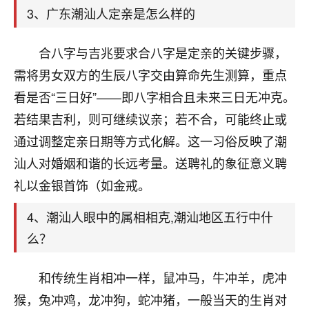
天爷会给你好好上一课的。一命二运三风水，
3、广东潮汕人定亲是怎么样的
哪样不服都不行！
平安是福
：我也是每年找老师化太岁，看年
卦，认识老师3年了，都是缘分啊！
合八字与吉兆要求合八字是定亲的关键步骤，
需将男女双方的生辰八字交由算命先生测算，重点
19
17分钟前 来自湖北
看是否“三日好”——即八字相合且未来三日无冲克。
心若莲花
若结果吉利，则可继续议亲；若不合，可能终止或
我是做餐饮的，这两年，生意屡屡受挫，店开一家关
通过调整定亲日期等方式化解。这一习俗反映了潮
一家，要么生意不好，生意好的就出事。前些年攒的
汕人对婚姻和谐的长远考量。送聘礼的象征意义聘
家底快败光了，真是倒霉！我也想找人看看到底怎么
回事？
礼以金银首饰（如金戒。
鹿森
：你可以找老师看看，人有时不服命不行
4、潮汕人眼中的属相相克,潮汕地区五行中什
啊！
么？
太阳当空赵
：我也做餐饮的，生意不算大，但
是我从找店开始都是找慧来老师跟进的，选
和传统生肖相冲一样，鼠冲马，牛冲羊，虎冲
址、风水、还有开业日子，哪哪都看了，虽然
大环境不好，但是我家生意还可以，前几天又
猴，兔冲鸡，龙冲狗，蛇冲猪，一般当天的生肖对