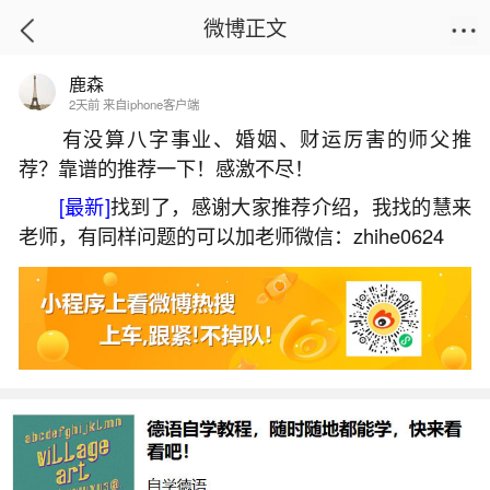
微博正文
鹿森
首页
热点
正文
2天前 来自iphone客户端
有没算八字事业、婚姻、财运厉害的师父推
荐？靠谱的推荐一下！感激不尽！
潮汕人为什么输八字不合？
[最新]
找到了，感谢大家推荐介绍，我找的慧来
2026-06-01 09:16:21
5 1 赞
老师，有同样问题的可以加老师微信：zhihe0624
生活中像潮汕人为什么输八字不合？都是很常
见的问题，但是小问题不注意可能会引起大麻烦，
下面就这个问题给大家做一些解读：
1、。两人在一起想要结婚必须得去合八字。我
属龙。我男友属马。小我两。