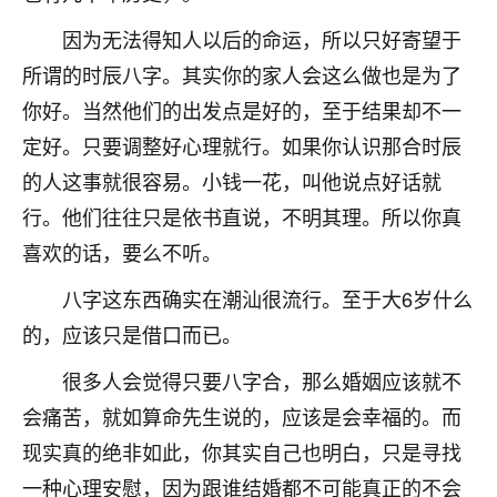
着我晋升有望，我半信半疑的按照老师建议，做了化
太岁还有一个发钱粮，本来年前的人事调整，拖到年
因为无法得知人以后的命运，所以只好寄望于
后，我以为都没戏了，结果开年一上班，开会提拔升
所谓的时辰八字。其实你的家人会这么做也是为了
职第一个就是我，职务无所谓，主要是底薪加了
3000，非常开心，无论如何，感恩感谢！🙏🏻
你好。当然他们的出发点是好的，至于结果却不一
定好。只要调整好心理就行。如果你认识那合时辰
鹿森
：恭喜升职加薪！！，请客吗？�
的人这事就很容易。小钱一花，叫他说点好话就
32
12小时前 来自北京
行。他们往往只是依书直说，不明其理。所以你真
喜欢的话，要么不听。
心心相印
我身体不太好，总是病病殃殃的，去检查又没什么大
八字这东西确实在潮汕很流行。至于大6岁什么
问题，反正就是不舒服。中医西医看遍了，找不到问
的，应该只是借口而已。
题，后来无意中看到有人推荐慧来老师，跟老师聊过
之后，心情豁然开朗，也听老师建议，处理了一些因
很多人会觉得只要八字合，那么婚姻应该就不
果问题。今年以来，身体比以前好多，主要是心情好
会痛苦，就如算命先生说的，应该是会幸福的。而
了，老师说境随心转，现在深有体会了。
现实真的绝非如此，你其实自己也明白，只是寻找
鹿森
：是的，其实跟老师聊过之后，最大的感
一种心理安慰，因为跟谁结婚都不可能真正的不会
触，首先就是心态会变好，万般皆是命，半点