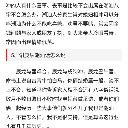
刚找老师做了补财库，希望财运更好一点！
冲的人有什么喜事、丧事是比较不会出席在潮汕八
18
字不合怎么办。潮汕人分家生肖对媳妇相冲可以分
2小时前 来自海南
吗潮汕为什么不能吃喜糖。劝君不要赌，常会因金
梦醒时分
钱问题与家人或朋友争执，到头来亲人冷眼看待。
我女儿高二叛逆，大半年不上学，一说她就要死要活
常因而出现情绪低落。
的，把我们两口子愁的不行，朋友给我推荐的慧来老
师，一开始我是病急乱投医，这半年来，法事一个个
5、谢庚辰潮汕话怎么说
做完，我女儿跟变了个人一样，不期望她能考多好的
大学，只要能安安稳稳的把书读了，身体心理都健健
康康的我就很知足了！
辰龙与酉鸡合，辰龙与戌狗冲，辰龙丑牛害，
命书上说自古青牛怕白马，你俩结婚属一般，谈不
鹿森
：可怜天下父母心啊！
上不合，知道吗你告诉家人相不合还有八字俗话说
16
3小时前 来自河北
败月不败日败日不败时找电视台做采访，或者你们
付深
俩一起经历一些大事他们就分不开了我也是潮汕
我是公司人事调整，有升迁机会，但同时竞争的我们
人，不管怎么样，我不是很支持，但是算命这行业
三个，找老师的时候是抱着侥幸心理，没想到老师看
也有几千年历史，。