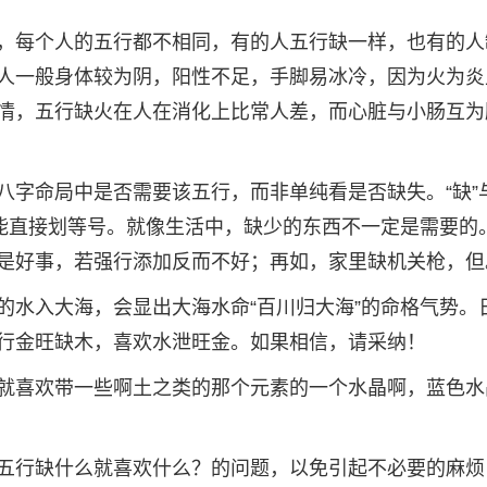
，每个人的五行都不相同，有的人五行缺一样，也有的人
人一般身体较为阴，阳性不足，手脚易冰冷，因为火为炎
情，五行缺火在人在消化上比常人差，而心脏与小肠互为
字命局中是否需要该五行，而非单纯看是否缺失。“缺”与
”不能直接划等号。就像生活中，缺少的东西不一定是需要的
是好事，若强行添加反而不好；再如，家里缺机关枪，但
的水入大海，会显出大海水命“百川归大海”的命格气势。
行金旺缺木，喜欢水泄旺金。如果相信，请采纳！
就喜欢带一些啊土之类的那个元素的一个水晶啊，蓝色水
五行缺什么就喜欢什么？的问题，以免引起不必要的麻烦