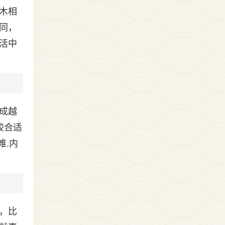
木相
同，
活中
成越
较合适
难.内
，比