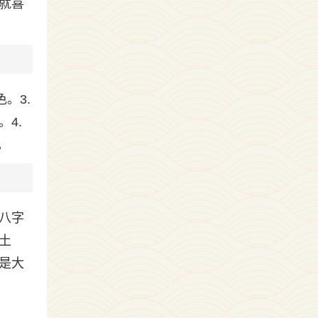
就喜
。3.
4.
。
八字
土
是大