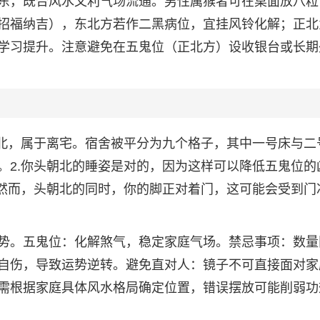
东，既合风水又利气场流通。男性属猴者可在桌面放八粒
招福纳吉），东北方若作二黑病位，宜挂风铃化解；正北
学习提升。注意避免在五鬼位（正北方）设收银台或长期
向北，属于离宅。宿舍被平分为九个格子，其中一号床与二
。2.你头朝北的睡姿是对的，因为这样可以降低五鬼位的
.然而，头朝北的同时，你的脚正对着门，这可能会受到门
势。五鬼位：化解煞气，稳定家庭气场。禁忌事项：数量
自伤，导致运势逆转。避免直对人：镜子不可直接面对家
需根据家庭具体风水格局确定位置，错误摆放可能削弱功