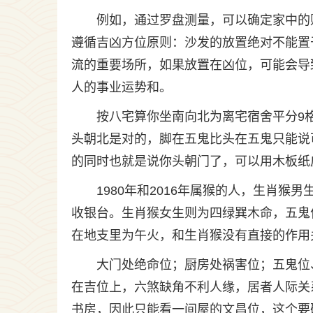
例如，通过罗盘测量，可以确定家中的
遵循吉凶方位原则：沙发的放置绝对不能置
流的重要场所，如果放置在凶位，可能会导
人的事业运势和。
按八宅算你坐南向北为离宅宿舍平分9
头朝北是对的，脚在五鬼比头在五鬼只能说
的同时也就是说你头朝门了，可以用木板纸
1980年和2016年属猴的人，生肖
收银台。生肖猴女生则为四绿巽木命，五鬼
在地支里为午火，和生肖猴没有直接的作用
大门处绝命位；厨房处祸害位；五鬼位
在吉位上，六煞缺角不利人缘，居者人际关
书房，因此只能看一间屋的文昌位，这个要