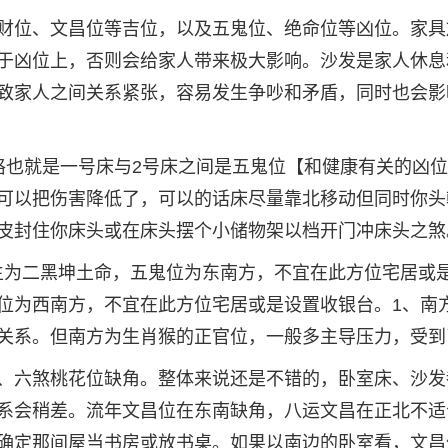
财位、文昌位等吉位，以及五鬼位、绝命位等凶位。家具
于凶位上，否则会给家人带来极大影响。沙发是家人休息
致家人之间关系紧张，容易发生争吵和矛盾，同时也会影
格也就是一号床与2号床之间是五鬼位【和健康有关的凶
可以把伤害降低了，可以的话床尽量靠北移动但同时你头
皮封住你床头或在床头摆个小储物架以档开门冲床头之煞
猴男生为二黑坤土命，五鬼位为东南方，不宜在此方位宅居或
位为西南方，不宜在此方位宅居或是设置收银台。1、南
关系。但南方为生肖猴的正官位，一般多主导压力，受到
、六煞桃花位缺角。整体来说还是不错的，卧室床、沙发
系会稍差。流年文昌位在东南缺角，八运文昌在正北不适
确定那间屋当书房或放书桌。如果以南边的卧室看，文昌