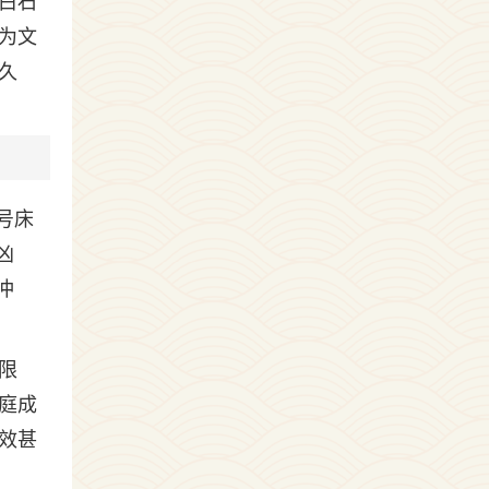
白石
为文
久
号床
凶
冲
限
庭成
效甚