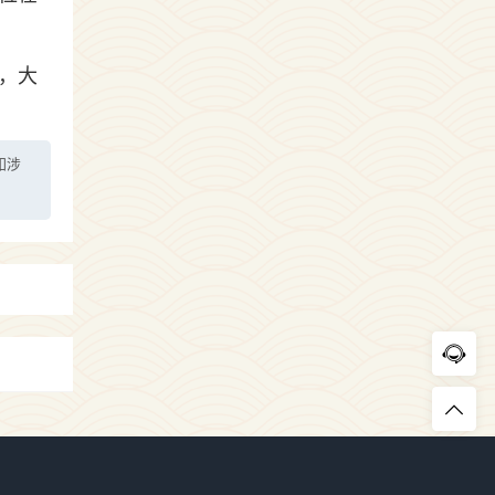
，大
如涉