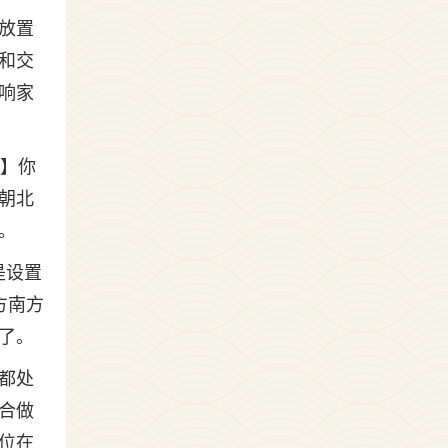
放置
和交
响家
位】你
朝北
。
是设置
方南方
了。
都处
合做
位在