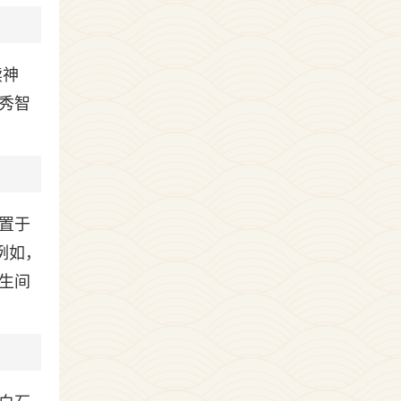
渎神
秀智
置于
例如，
生间