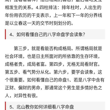
刚找老师做了补财库，希望财运更好一点！
相发生的关系。4.四柱排法：排年柱时，人出生的
18
2小时前 来自海南
年份用农历的干支表示，上一年和下一年的分界线
是以立春这一天的交节时刻划分的。
梦醒时分
我女儿高二叛逆，大半年不上学，一说她就要死要活
4、如何看懂自己的八字命盘学会读象？
的，把我们两口子愁的不行，朋友给我推荐的慧来老
师，一开始我是病急乱投医，这半年来，法事一个个
做完，我女儿跟变了个人一样，不期望她能考多好的
第三步，就是看能否构成格局。所谓格局就是
大学，只要能安安稳稳的把书读了，身体心理都健健
社会环境，也是日主所面对的所依靠的生存环境，
康康的我就很知足了！
成格者贵，成局者富。第四步，无格无局看财官。
鹿森
：可怜天下父母心啊！
第五步、看气势分从化。第六步，要学会读象，这
个很重要。如何看懂自己的命盘1、若是八字中含有
16
3小时前 来自河北
正财、偏财的男命，那通常这个男生是多情好色之
付深
人，对异性有很。
我是公司人事调整，有升迁机会，但同时竞争的我们
三个，找老师的时候是抱着侥幸心理，没想到老师看
5、北山教你如何详细看八字命盘