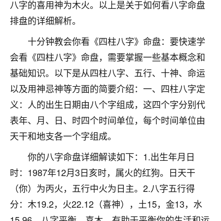
八字的喜用神为木火。以上是关于如何看八字命盘
七零老顽童
：我母亲前年离世，刚开始我经常
排盘的详细解析。
做梦梦见她，后来也是朋友介绍，找到慧来老
师，安排了超度法事，做梦再也没有梦到过
十分钟教会你看《四柱八字》命盘：要快速学
了，一开始是半信半疑的，图个心安，给亡母
会看《四柱八字》命盘，需要掌握一些基本概念和
超度，现在看来，人不信也不行。
基础知识。以下是从四柱八字、五行、十神、命运
11
2天前 来自云南
以及用神忌神等方面的简要介绍：一、四柱八字定
义：人的出生日期由八个字组成，这四个字分别代
优秀的张同学
表年、月、日、时四个时间单位，每个时间单位由
老师收徒吗？？我对这些很感兴趣
15
2天前 来自山西
天干和地支各一个字组成。
你的八字命盘详细解读如下：1.出生年月日
时：1987年12月3日亥时，属火的红狗。日天干
（你）为丙火，五行中火为日主。2.八字五行得
分：木19.2，火22.12（喜神），土15，金13，水
15.96。八字平衡，喜木，有助于平衡你的生活和运