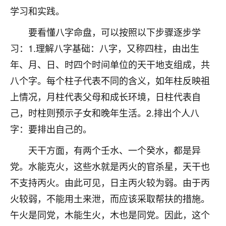
学习和实践。
不由人！
要看懂八字命盘，可以按照以下步骤逐步学
9
1天前 来自四川
习：1.理解八字基础：八字，又称四柱，由出生
金白水清
年、月、日、时四个时间单位的天干地支组成，共
我也想找老师看看，有没有人给个联系方式的啊？
八个字。每个柱子代表不同的含义，如年柱反映祖
鹿森
：慧来老师微信：gjsy0624
上情况，月柱代表父母和成长环境，日柱代表自
己，时柱则预示子女和晚年生活。2.排出个人八
12
1天前 来自江西
字：要排出自己的。
青春168
天干方面，有两个壬水、一个癸水，都是异
我也想要，我也想要！
党。水能克火，这些水就是丙火的官杀星，天干也
15
2天前 来自山西
不支持丙火。由此可见，日主丙火较为弱。由于丙
Jessica李
火较弱，不能用土来泄，而应该采取帮扶的措施。
老师做不做超度法事？我想给我奶奶做超度，她今年
午火是同党，木能生火，木也是同党。因此，这个
刚去世了。