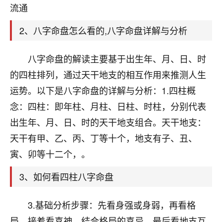
天爷会给你好好上一课的。一命二运三风水，
流通
哪样不服都不行！
平安是福
：我也是每年找老师化太岁，看年
2、八字命盘怎么看的,八字命盘详解与分析
卦，认识老师3年了，都是缘分啊！
19
八字命盘的解读主要基于出生年、月、日、时
17分钟前 来自湖北
的四柱排列，通过天干地支的相互作用来推测人生
心若莲花
运势。以下是八字命盘的详解与分析：1.四柱概
我是做餐饮的，这两年，生意屡屡受挫，店开一家关
念：四柱：即年柱、月柱、日柱、时柱，分别代表
一家，要么生意不好，生意好的就出事。前些年攒的
家底快败光了，真是倒霉！我也想找人看看到底怎么
出生年、月、日、时的天干地支组合。天干地支：
回事？
天干有甲、乙、丙、丁等十个，地支有子、丑、
鹿森
：你可以找老师看看，人有时不服命不行
寅、卯等十二个，。
啊！
3、如何看四柱八字命盘
太阳当空赵
：我也做餐饮的，生意不算大，但
是我从找店开始都是找慧来老师跟进的，选
址、风水、还有开业日子，哪哪都看了，虽然
3.基础分析步骤：先看身强或身弱，再看格
大环境不好，但是我家生意还可以，前几天又
局，接着看喜神，结合格局的喜忌，最后看地支互