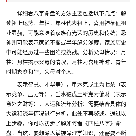
着我晋升有望，我半信半疑的按照老师建议，做了化
太岁还有一个发钱粮，本来年前的人事调整，拖到年
详细看八字命盘的方法主要包括以下几点：解
后，我以为都没戏了，结果开年一上班，开会提拔升
职第一个就是我，职务无所谓，主要是底薪加了
读祖上运势：年柱：年柱代表祖上，喜用神象征祖
3000，非常开心，无论如何，感恩感谢！🙏🏻
业显赫，可能意味着家族有光荣的历史和传统；忌
神则可能表示家道不振或早年缘分浅薄，家族历史
鹿森
：恭喜升职加薪！！，请客吗？�
中可能经历过一些困难或挑战。分析父母情况：月
32
12小时前 来自北京
柱：月柱揭示父母的情况，月柱为喜用神时，青年
心心相印
时期家庭和睦，父母对个人。
我身体不太好，总是病病殃殃的，去检查又没什么大
表示智慧、才华等），甲木克戊土为七杀（表
问题，反正就是不舒服。中医西医看遍了，找不到问
示竞争、压力等），壬水被戊土所克为偏财（表示
题，后来无意中看到有人推荐慧来老师，跟老师聊过
之后，心情豁然开朗，也听老师建议，处理了一些因
意外之财等）。大运和流年分析：需要结合具体的
果问题。今年以来，身体比以前好多，主要是心情好
大运和流年情况进行分析，此处不再赘述。通过以
了，老师说境随心转，现在深有体会了。
上步骤，你可以初步了解如何看《四柱八字》命
鹿森
：是的，其实跟老师聊过之后，最大的感
盘。当然，要想深入掌握命理学知识，还需要不断
触，首先就是心态会变好，万般皆是命，半点