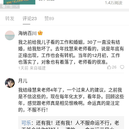
转发
评论23
赞89
生活中像八字命盘怎么看的？都是很常见的问
题，但是小问题不注意可能会引起大麻烦，下面就
海纳百川
这个问题给大家做一些解读：
我之前给我儿子看的工作和婚姻，30了一直没有结
婚，给我愁坏了。去年找慧来老师看的，说是年底有
1、如何看懂自己的八字命盘
正缘出现，工作也会有转机。当年的12月初，工作
也落实了，对象也有着落了，老师看的很准。
26
1天前 来自福建
八字命盘需先排四柱干支，再析五行生克与十
神关系。排盘是基础，按出生年月日时（真太阳
月儿
时）换算为农历干支，得年、月、日、时四柱，共
我结缘慧来老师4年了，一个过来人的建议，之前我
八个字。日干代表自己，其余七字围绕其展开。网
是不信这些的，现在每年化太岁，看年卦。回顾这些
年，感觉跟老师真是相见恨晚啊。命运真的是注定
上有免费排盘工具，但时辰不准易致全盘偏差，务
的，不服不行！
必核对出生记录或询问长辈。看懂重在组合关系。
可乐
：还有我！还有我！人不服命运不行，老
日干强弱看月令、地支根气及印比帮扶；五行是否