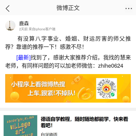
微博正文
鹿森
首页
热点
正文
2天前 来自iphone客户端
有没算八字事业、婚姻、财运厉害的师父推
荐？靠谱的推荐一下！感激不尽！
梦见妹妹出车祸没有事儿
[最新]
找到了，感谢大家推荐介绍，我找的慧来
2026-06-01 15:43:02
3 5 赞
老师，有同样问题的可以加老师微信：zhihe0624