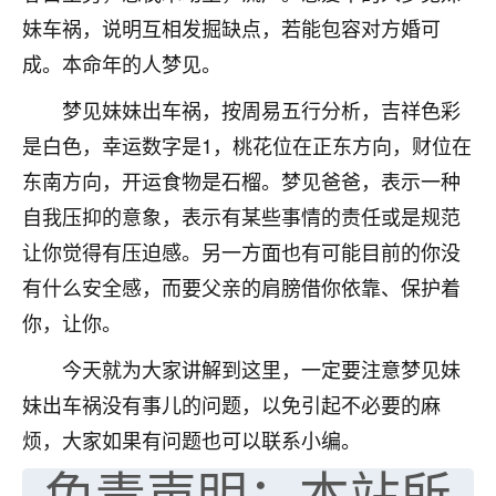
妹车祸，说明互相发掘缺点，若能包容对方婚可
七零老顽童
：我母亲前年离世，刚开始我经常
做梦梦见她，后来也是朋友介绍，找到慧来老
成。本命年的人梦见。
师，安排了超度法事，做梦再也没有梦到过
梦见妹妹出车祸，按周易五行分析，吉祥色彩
了，一开始是半信半疑的，图个心安，给亡母
超度，现在看来，人不信也不行。
是白色，幸运数字是1，桃花位在正东方向，财位在
东南方向，开运食物是石榴。梦见爸爸，表示一种
11
2天前 来自云南
自我压抑的意象，表示有某些事情的责任或是规范
优秀的张同学
让你觉得有压迫感。另一方面也有可能目前的你没
老师收徒吗？？我对这些很感兴趣
有什么安全感，而要父亲的肩膀借你依靠、保护着
15
2天前 来自山西
你，让你。
今天就为大家讲解到这里，一定要注意梦见妹
妹出车祸没有事儿的问题，以免引起不必要的麻
烦，大家如果有问题也可以联系小编。
免责声明：本站所