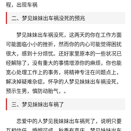
天爷会给你好好上一课的。一命二运三风水，
程，出现车祸
哪样不服都不行！
平安是福
：我也是每年找老师化太岁，看年
二、梦见妹妹出车祸没死的预兆
卦，认识老师3年了，都是缘分啊！
19
梦见妹妹出车祸没死，这两天的你在工作方面
17分钟前 来自湖北
可能面临小小的挫折，然而你的内心可能觉得困扰
心若莲花
很大，感到十分烦忧。还好家里原本的一些状况已
我是做餐饮的，这两年，生意屡屡受挫，店开一家关
经解除了，没有重大的事情增添你的麻烦，你也能
一家，要么生意不好，生意好的就出事。前些年攒的
家底快败光了，真是倒霉！我也想找人看看到底怎么
宽心处理工作上的事务，将精神专注在问题点上，
回事？
解决掉疑难杂症。怀孕的人梦见妹妹出车祸没死，
鹿森
：你可以找老师看看，人有时不服命不行
预示生男，慎防动胎气，。
啊！
三、梦见妹妹出车祸了
太阳当空赵
：我也做餐饮的，生意不算大，但
是我从找店开始都是找慧来老师跟进的，选
址、风水、还有开业日子，哪哪都看了，虽然
恋爱中的人梦见我妹妹出车祸死了，说明只要
大环境不好，但是我家生意还可以，前几天又
互相信任，婚姻可成。秋季有喜庆。梦见妹妹出车