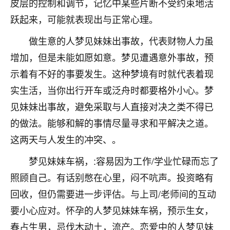
皮层的控制和调节，记忆中某些片断不受约束地活
不由人！
跃起来，可能就表现出与正常心理。
9
1天前 来自四川
做生意的人梦见妹妹出事故，代表财物人力虽
增加，但是未能如愿如意。梦见遭遇意外事故，预
金白水清
示着有不好的事要发生。这种梦境有时就代表着现
我也想找老师看看，有没有人给个联系方式的啊？
实生活，当你出行开车或泛舟时都要格外小心。梦
鹿森
：慧来老师微信：gjsy0624
见妹妹出事故，避免采取与人直接对决之类不得已
12
1天前 来自江西
的做法。能够和解的事情尽量寻求和平解决之道。
这两天与人发生的冲突、。
青春168
我也想要，我也想要！
梦见妹妹车祸，:容易因为工作/学业忙碌而忘了
15
2天前 来自山西
照顾自己。有话别憋在心里，闷不吭声。投资略有
Jessica李
回收，但仍需要进一步评估。与上司/老师间的互动
老师做不做超度法事？我想给我奶奶做超度，她今年
要小心应对。怀孕的人梦见妹妹车祸，预示生女，
刚去世了。
春占生男，忌伐木动土，流产。恋爱中的人梦见妹