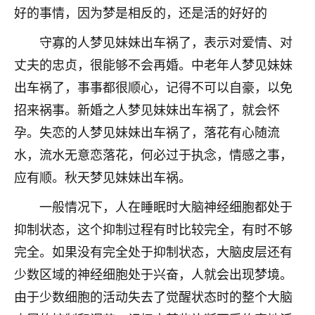
着我晋升有望，我半信半疑的按照老师建议，做了化
好的事情，因为梦是相反的，还是活的好好的
太岁还有一个发钱粮，本来年前的人事调整，拖到年
后，我以为都没戏了，结果开年一上班，开会提拔升
守寡的人梦见妹妹出车祸了，表示对爱情、对
职第一个就是我，职务无所谓，主要是底薪加了
丈夫的忠贞，很能够不会再婚。中老年人梦见妹妹
3000，非常开心，无论如何，感恩感谢！🙏🏻
出车祸了，事事都很顺心，记得不可以自豪，以免
鹿森
：恭喜升职加薪！！，请客吗？�
招来祸事。新婚之人梦见妹妹出车祸了，就会怀
32
孕。失恋的人梦见妹妹出车祸了，落花有心随流
12小时前 来自北京
水，流水无意恋落花，何必过于执念，情感之事，
心心相印
应有顺。秋天梦见妹妹出车祸。
我身体不太好，总是病病殃殃的，去检查又没什么大
问题，反正就是不舒服。中医西医看遍了，找不到问
一般情况下，人在睡眠时大脑神经细胞都处于
题，后来无意中看到有人推荐慧来老师，跟老师聊过
抑制状态，这个抑制过程有时比较完全，有时不够
之后，心情豁然开朗，也听老师建议，处理了一些因
果问题。今年以来，身体比以前好多，主要是心情好
完全。如果没有完全处于抑制状态，大脑皮层还有
了，老师说境随心转，现在深有体会了。
少数区域的神经细胞处于兴奋，人就会出现梦境。
由于少数细胞的活动失去了觉醒状态时的整个大脑
鹿森
：是的，其实跟老师聊过之后，最大的感
触，首先就是心态会变好，万般皆是命，半点