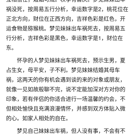
刚找老师做了补财库，希望财运更好一点！
祸没死，按周易五行分析，幸运数字是2，桃花位在
18
2小时前 来自海南
正北方向，财位在正西方向，吉祥色彩是红色，开
运食物是猕猴桃。梦见妹妹出车祸死去，按周易五
梦醒时分
行分析，吉祥色彩是黑色，幸运数字是1，财位在
我女儿高二叛逆，大半年不上学，一说她就要死要活
的，把我们两口子愁的不行，朋友给我推荐的慧来老
东。
师，一开始我是病急乱投医，这半年来，法事一个个
做完，我女儿跟变了个人一样，不期望她能考多好的
怀孕的人梦见妹妹出车祸死去，预示生男，夏
大学，只要能安安稳稳的把书读了，身体心理都健健
占生女，母平安，子不利。梦见妹妹结婚其母车
康康的我就很知足了！
祸，这两天的你有机会遇到谈的来的对象或朋友，
鹿森
：可怜天下父母心啊！
就像一见如故般聊不完，说不定能加深对方对你的
印象，若有伴侣的你适合进行一场温馨的约会，不
16
3小时前 来自河北
但相处愉快且充满浪漫情怀，并感到双方体贴入微
付深
的心。如家人相处的自在。
我是公司人事调整，有升迁机会，但同时竞争的我们
三个，找老师的时候是抱着侥幸心理，没想到老师看
梦见自己妹妹出车祸，但人没有事，不会有不