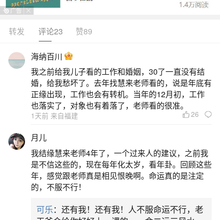
转发
评论23
赞89
生活中像梦见妹妹出车祸没有事儿都是很常见
的问题，但是小问题不注意可能会引起大麻烦，下
海纳百川
面就这个问题给大家做一些解读：
我之前给我儿子看的工作和婚姻，30了一直没有结
婚，给我愁坏了。去年找慧来老师看的，说是年底有
一、女人梦见妹妹出车祸抢救成功了
正缘出现，工作也会有转机。当年的12月初，工作
也落实了，对象也有着落了，老师看的很准。
26
1天前 来自福建
女人梦见妹妹出车祸但抢救成功，通常代表内
心的担忧或情感牵绊，而非真实预示。此类梦境多
月儿
反映梦者对亲人安全的潜意识关注，或是近期压力
我结缘慧来老师4年了，一个过来人的建议，之前我
较大导致的情绪投射。根据周公解梦的说法，梦见
是不信这些的，现在每年化太岁，看年卦。回顾这些
年，感觉跟老师真是相见恨晚啊。命运真的是注定
亲人遭遇意外但最终脱险，往往象征难关过后将迎
的，不服不行！
来转机，也可能是提醒梦者注意身边人的健康与安
可乐
：还有我！还有我！人不服命运不行，老
全。现代心理学认为，梦境是大脑整理信息的过