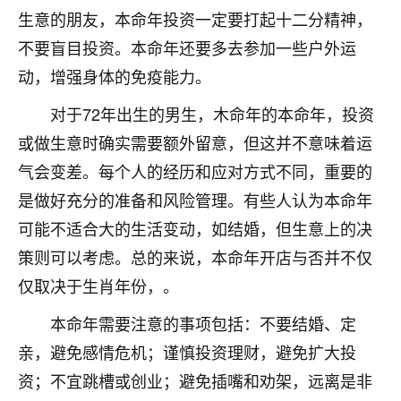
生意的朋友，本命年投资一定要打起十二分精神，
不由人！
不要盲目投资。本命年还要多去参加一些户外运
9
1天前 来自四川
动，增强身体的免疫能力。
金白水清
对于72年出生的男生，木命年的本命年，投资
我也想找老师看看，有没有人给个联系方式的啊？
或做生意时确实需要额外留意，但这并不意味着运
鹿森
：慧来老师微信：gjsy0624
气会变差。每个人的经历和应对方式不同，重要的
是做好充分的准备和风险管理。有些人认为本命年
12
1天前 来自江西
可能不适合大的生活变动，如结婚，但生意上的决
青春168
策则可以考虑。总的来说，本命年开店与否并不仅
我也想要，我也想要！
仅取决于生肖年份，。
15
2天前 来自山西
本命年需要注意的事项包括：不要结婚、定
Jessica李
亲，避免感情危机；谨慎投资理财，避免扩大投
老师做不做超度法事？我想给我奶奶做超度，她今年
资；不宜跳槽或创业；避免插嘴和劝架，远离是非
刚去世了。