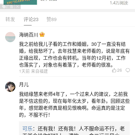
转发
评论23
赞89
生活中像本命年做生意要注意些什么？？都是
很常见的问题，但是小问题不注意可能会引起大麻
海纳百川
烦，下面就这个问题给大家做一些解读：
我之前给我儿子看的工作和婚姻，30了一直没有结
婚，给我愁坏了。去年找慧来老师看的，说是年底有
一、本命年做生意可以不？
正缘出现，工作也会有转机。当年的12月初，工作
也落实了，对象也有着落了，老师看的很准。
26
1天前 来自福建
在太岁年，也就是本命年，经营生意是可行
的，但需要特别注意避免不利的影响。在本命年
月儿
中，应该保持冷静，谨慎行事，避免冲动和冲突，
我结缘慧来老师4年了，一个过来人的建议，之前我
以免引起不必要的争执或小人的干扰。同时，维护
是不信这些的，现在每年化太岁，看年卦。回顾这些
年，感觉跟老师真是相见恨晚啊。命运真的是注定
良好的生活习惯和饮食习惯也是重要的。尽管本命
的，不服不行！
年常被认为运势多舛，但实际上，通过佩戴开光饰
可乐
：还有我！还有我！人不服命运不行，老
品等方式可以有效化解煞气，甚至可能带来好运。