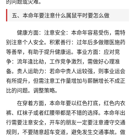
的问题或灾难。
着我晋升有望，我半信半疑的按照老师建议，做了化
太岁还有一个发钱粮，本来年前的人事调整，拖到年
五、本命年要注意什么属鼠平时要怎么做
后，我以为都没戏了，结果开年一上班，开会提拔升
职第一个就是我，职务无所谓，主要是底薪加了
3000，非常开心，无论如何，感恩感谢！🙏🏻
健康方面：注意安全：本命年容易受伤，需特
别注意个人安全。积累善行：过年后多做赠医施药
鹿森
：恭喜升职加薪！！，请客吗？�
等善举，有助于提升健康运。事业方面：应对竞
32
12小时前 来自北京
争：流年逢比劫，工作竞争激烈，需做好心理准
心心相印
备。贵人运助力：若命中贵人运较强，则事业运会
我身体不太好，总是病病殃殃的，去检查又没什么大
有所提升，但需注意工作量增加与薪酬增长不成正
问题，反正就是不舒服。中医西医看遍了，找不到问
比的问题。调整策略。
题，后来无意中看到有人推荐慧来老师，跟老师聊过
之后，心情豁然开朗，也听老师建议，处理了一些因
在穿着方面，本命年要以红色打底，红色内衣
果问题。今年以来，身体比以前好多，主要是心情好
裤、红袜子或者红腰带都是不错的选择。本命年出
了，老师说境随心转，现在深有体会了。
行需要注意安全，开车的朋友一定要注意遵守交通
鹿森
：是的，其实跟老师聊过之后，最大的感
规则，不要随意超车变道，避免发生交通事故。做
触，首先就是心态会变好，万般皆是命，半点