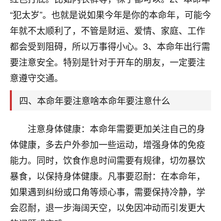
刚找老师做了补财库，希望财运更好一点！
“犯太岁”。也就是说如果今年是你的本命年，可能今
18
2小时前 来自海南
年就不太顺利了，不管是财运、爱情、家庭、工作
都会受到阻碍，所以万事得小心。3、本命年出行需
梦醒时分
要注意安全。特别是针对于开车的朋友，一定要注
我女儿高二叛逆，大半年不上学，一说她就要死要活
的，把我们两口子愁的不行，朋友给我推荐的慧来老
意遵守交通。
师，一开始我是病急乱投医，这半年来，法事一个个
做完，我女儿跟变了个人一样，不期望她能考多好的
四、本命年要注意啥本命年要注意什么
大学，只要能安安稳稳的把书读了，身体心理都健健
康康的我就很知足了！
注意身体健康：本命年需要更加关注自己的身
鹿森
：可怜天下父母心啊！
体健康，多去户外参加一些运动，增强身体的免疫
能力。同时，饮食作息时间需要有规律，切勿暴饮
16
3小时前 来自河北
暴食，以保持身体健康。凡事要忍耐：在本命年，
付深
如果遇到纠纷或口角等烦心事，需要保持冷静，学
我是公司人事调整，有升迁机会，但同时竞争的我们
会忍耐，退一步海阔天空，以免因冲动而引发更大
三个，找老师的时候是抱着侥幸心理，没想到老师看