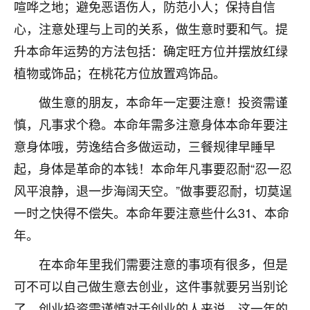
喧哗之地；避免恶语伤人，防范小人；保持自信
七零老顽童
：我母亲前年离世，刚开始我经常
心，注意处理与上司的关系，做生意时要和气。提
做梦梦见她，后来也是朋友介绍，找到慧来老
升本命年运势的方法包括：确定旺方位并摆放红绿
师，安排了超度法事，做梦再也没有梦到过
了，一开始是半信半疑的，图个心安，给亡母
植物或饰品；在桃花方位放置鸡饰品。
超度，现在看来，人不信也不行。
做生意的朋友，本命年一定要注意！投资需谨
11
2天前 来自云南
慎，凡事求个稳。本命年需多注意身体本命年要注
意身体哦，劳逸结合多做运动，三餐规律早睡早
优秀的张同学
起，身体是革命的本钱！本命年凡事要忍耐“忍一忍
老师收徒吗？？我对这些很感兴趣
15
2天前 来自山西
风平浪静，退一步海阔天空。”做事要忍耐，切莫逞
一时之快得不偿失。本命年要注意些什么31、本命
年。
在本命年里我们需要注意的事项有很多，但是
可不可以自己做生意去创业，这件事就要另当别论
了。创业投资需谨慎对于创业的人来说，这一年的