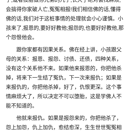
不由人！
会搞得你家破人亡,冤冤相报!我们相信佛的话,懂得
佛的话,我们对于这桩事情的处理就会小心谨慎。小
9
1天前 来自四川
孩来了,报恩的,要好好教他;报怨的,也要好好教他,那
金白水清
个怨恨他会。
我也想找老师看看，有没有人给个联系方式的啊？
跟你家都有因果关系。佛在经上讲，小孩跟父
鹿森
：慧来老师微信：gjsy0624
母的关系：报恩、报怨、讨债、还债，四种关系，
没有这个关系他不来。如果他来报恩的，你把他杀
12
1天前 来自江西
掉，将来下一生结了冤仇，下一次来报仇；如果是
青春168
来报仇的，你把他杀掉，好了，仇恨更深。这个事
我也想要，我也想要！
情麻烦大了，所以决定不可以堕胎，这是学佛人不
15
2天前 来自山西
能不知道的。
Jessica李
他就来报仇。如果是报怨来的，你把他杀了，
老师做不做超度法事？我想给我奶奶做超度，她今年
刚去世了。
怨上加怨，仇上加仇，愈结愈深，生生世世冤冤相