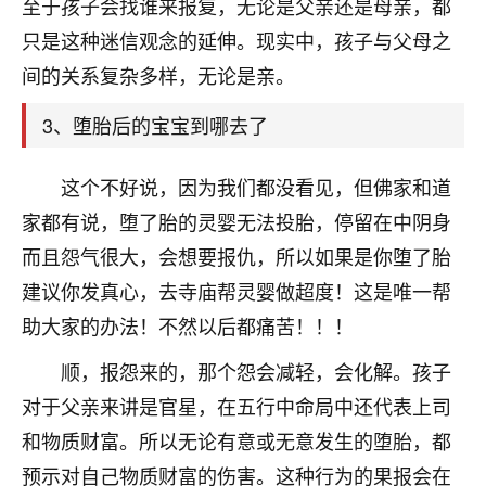
天爷会给你好好上一课的。一命二运三风水，
至于孩子会找谁来报复，无论是父亲还是母亲，都
哪样不服都不行！
只是这种迷信观念的延伸。现实中，孩子与父母之
平安是福
：我也是每年找老师化太岁，看年
间的关系复杂多样，无论是亲。
卦，认识老师3年了，都是缘分啊！
3、堕胎后的宝宝到哪去了
19
17分钟前 来自湖北
心若莲花
这个不好说，因为我们都没看见，但佛家和道
我是做餐饮的，这两年，生意屡屡受挫，店开一家关
家都有说，堕了胎的灵婴无法投胎，停留在中阴身
一家，要么生意不好，生意好的就出事。前些年攒的
而且怨气很大，会想要报仇，所以如果是你堕了胎
家底快败光了，真是倒霉！我也想找人看看到底怎么
回事？
建议你发真心，去寺庙帮灵婴做超度！这是唯一帮
助大家的办法！不然以后都痛苦！！！
鹿森
：你可以找老师看看，人有时不服命不行
啊！
顺，报怨来的，那个怨会减轻，会化解。孩子
太阳当空赵
：我也做餐饮的，生意不算大，但
对于父亲来讲是官星，在五行中命局中还代表上司
是我从找店开始都是找慧来老师跟进的，选
址、风水、还有开业日子，哪哪都看了，虽然
和物质财富。所以无论有意或无意发生的堕胎，都
大环境不好，但是我家生意还可以，前几天又
预示对自己物质财富的伤害。这种行为的果报会在