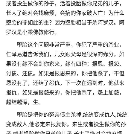
着我晋升有望，我半信半疑的按照老师建议，做了化
或者投生做你的孙子，活着投胎做你兄弟的儿子，
太岁还有一个发钱粮，本来年前的人事调整，拖到年
长大了绝对会找麻烦，会搞的你家破人亡！为什么
后，我以为都没戏了，结果开年一上班，开会提拔升
堕胎的罪如此的重？因为堕胎相当于杀阿罗汉。阿
职第一个就是我，职务无所谓，主要是底薪加了
3000，非常开心，无论如何，感恩感谢！🙏🏻
罗汉是小乘佛教修行。
鹿森
：恭喜升职加薪！！，请客吗？�
堕胎这个问题非常严重，你犯了严重的杀业，
仁泽易道告诉我们，儿女跟父母是很深的缘分，如
32
12小时前 来自北京
果没有缘不会到你家来，缘有四种：报恩、报怨、
心心相印
讨债、还债。如果是报恩来的，你把他杀了，不但
我身体不太好，总是病病殃殃的，去检查又没什么大
恩没有了，还结了怨仇，下一次在遇到时，他就来
问题，反正就是不舒服。中医西医看遍了，找不到问
报仇，如果是报怨来的，你把他杀了，怨上加怨，
题，后来无意中看到有人推荐慧来老师，跟老师聊过
之后，心情豁然开朗，也听老师建议，处理了一些因
越结越深，生。
果问题。今年以来，身体比以前好多，主要是心情好
了，老师说境随心转，现在深有体会了。
堕胎是把你的冤亲债主杀掉,统统变成仇人,统统
变成敌人,他必定来报复你。来生或者投生做你的孙
鹿森
：是的，其实跟老师聊过之后，最大的感
子,或者投胎做你兄弟的儿子,长大了绝对会找麻烦,
触，首先就是心态会变好，万般皆是命，半点