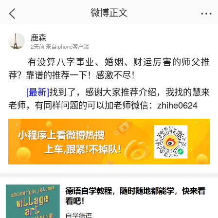
微博正文
鹿森
首页
热点
正文
2天前 来自iphone客户端
有没算八字事业、婚姻、财运厉害的师父推
荐？靠谱的推荐一下！感激不尽！
堕胎后小孩会来报仇吗？
[最新]
找到了，感谢大家推荐介绍，我找的慧来
2026-06-01 18:44:29
3 4 赞
老师，有同样问题的可以加老师微信：zhihe0624
生活中像堕胎后小孩会来报仇吗？都是很常见
的问题，但是小问题不注意可能会引起大麻烦，下
面就这个问题给大家做一些解读：
1、关于堕胎的因果报应
堕胎要早，要在婴儿未成形之前打掉，胎儿一