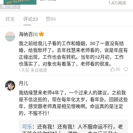
旦成型，就代表已经有了魂魄，这时候打掉胎儿，
善良一点的，你自己积德多的，也没大多事，如果
转发
评论23
赞89
胎儿有了怨气，那么就会怨恨堕胎的父母，医生，
海纳百川
很损自己功德，假如怨恨太强，那么以后你们再生
我之前给我儿子看的工作和婚姻，30了一直没有结
的胎儿就会遭到报复，不仅如此，堕胎的父母，医
婚，给我愁坏了。去年找慧来老师看的，说是年底有
生都会遭到这个怨婴的报复。
正缘出现，工作也会有转机。当年的12月初，工作
也落实了，对象也有着落了，老师看的很准。
26
2、都说堕胎的孩子今生是来抱怨的以后就会怨
1天前 来自福建
上加怨.报恩的再来就会变成报仇。
月儿
我结缘慧来老师4年了，一个过来人的建议，之前我
关于堕胎孩子未来的报恩或报仇的说法，其实
是不信这些的，现在每年化太岁，看年卦。回顾这些
是一种古老的迷信观念。认为堕胎的孩子会来生抱
年，感觉跟老师真是相见恨晚啊。命运真的是注定
的，不服不行！
怨，再后来会变成怨恨，最终寻求报复。这种观念
在民间流传已久，但科学界并未有确凿证据支持。
可乐
：还有我！还有我！人不服命运不行，老