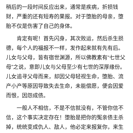
刚找老师做了补财库，希望财运更好一点！
稍后的一段时间反应出来，通常是疾病，折损钱
18
2小时前 来自海南
财，严重的还有短寿的果报。对于堕胎的母亲，堕
胎不仅是伤害了自己的身体。
梦醒时分
我女儿高二叛逆，大半年不上学，一说她就要死要活
肯定有呢！首先闪身，其次败运，然后杀生损
的，把我们两口子愁的不行，朋友给我推荐的慧来老
德，每个人的福报不一样，发作起来就有先有后。
师，一开始我是病急乱投医，这半年来，法事一个个
儿女与父母，皆有宿世渊源，所以佛教素有“七世父
做完，我女儿跟变了个人一样，不期望她能考多好的
大学，只要能安安稳稳的把书读了，身体心理都健健
母”之说，意即儿女与父母至少有七世的深厚缘份。
康康的我就很知足了！
儿女追寻父母而来，却因父母轻视生命，堕胎、流
鹿森
：可怜天下父母心啊！
产小产等原因导致失去生命，未能偿愿，便会因爱
而恨，因怨成债。
16
3小时前 来自河北
一般人不相信，不是不信就没有，不管你信不
付深
信，这个事实决定存在！堕胎是把你的冤亲债主杀
我是公司人事调整，有升迁机会，但同时竞争的我们
掉，统统变成仇人、敌人，他必定来报复你，来生
三个，找老师的时候是抱着侥幸心理，没想到老师看