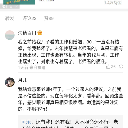
转发
评论23
赞89
生活中像正月初五迎财神几点烧纸？都是很常
见的问题，但是小问题不注意可能会引起大麻烦，
海纳百川
下面就这个问题给大家做一些解读：
我之前给我儿子看的工作和婚姻，30了一直没有结
婚，给我愁坏了。去年找慧来老师看的，说是年底有
一、正月初五几点为吉时
正缘出现，工作也会有转机。当年的12月初，工作
也落实了，对象也有着落了，老师看的很准。
26
1天前 来自福建
1.首选卯时（05:00
月儿
二、正月初五迎财神的时间是几点
我结缘慧来老师4年了，一个过来人的建议，之前我
是不信这些的，现在每年化太岁，看年卦。回顾这些
2026年正月初五（2月21日）迎财神的最佳时
年，感觉跟老师真是相见恨晚啊。命运真的是注定
段为首选子时（初四23:00至初五1:00），其次为寅
的，不服不行！
时（3:00
可乐
：还有我！还有我！人不服命运不行，老