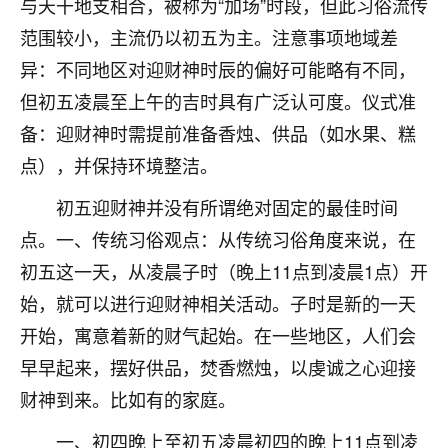
与天干地支相合，被称为“加场”时段，但此习俗流传
着我晋升有望，我半信半疑的按照老师建议，做了化
太岁还有一个发钱粮，本来年前的人事调整，拖到年
范围较小，主流仍以初五为主。注意事项地域差
后，我以为都没戏了，结果开年一上班，开会提拔升
异：不同地区对迎财神时辰的偏好可能略有不同，
职第一个就是我，职务无所谓，主要是底薪加了
3000，非常开心，无论如何，感恩感谢！🙏🏻
但初五凌晨至上午的吉时具有广泛认可度。仪式准
备：迎财神时需提前准备香烛、供品（如水果、糕
鹿森
：恭喜升职加薪！！，请客吗？�
点），并保持环境整洁。
32
12小时前 来自北京
初五迎财神并没有所谓绝对固定的最佳时间
心心相印
点。一、传统习俗观点：从传统习俗角度来说，在
我身体不太好，总是病病殃殃的，去检查又没什么大
初五这一天，从凌晨子时（晚上11点到凌晨1点）开
问题，反正就是不舒服。中医西医看遍了，找不到问
始，就可以进行迎财神相关活动。子时是新的一天
题，后来无意中看到有人推荐慧来老师，跟老师聊过
之后，心情豁然开朗，也听老师建议，处理了一些因
开始，寓意着新的财气起始。在一些地区，人们会
果问题。今年以来，身体比以前好多，主要是心情好
早早起来，摆好供品，焚香燃烛，以虔诚之心迎接
了，老师说境随心转，现在深有体会了。
财神到来。比如有的家庭。
鹿森
：是的，其实跟老师聊过之后，最大的感
一、初四晚上至初五凌晨初四的晚上11点到凌
触，首先就是心态会变好，万般皆是命，半点