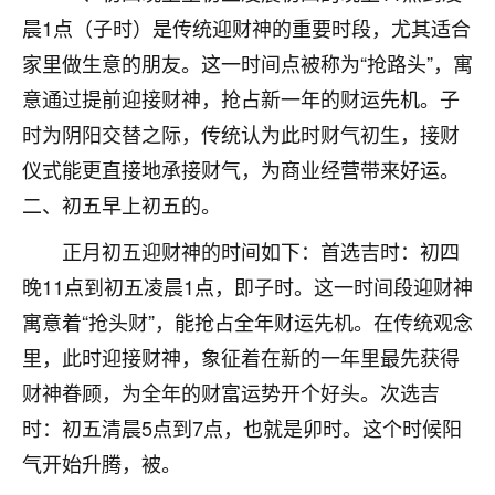
不由人！
晨1点（子时）是传统迎财神的重要时段，尤其适合
家里做生意的朋友。这一时间点被称为“抢路头”，寓
9
1天前 来自四川
意通过提前迎接财神，抢占新一年的财运先机。子
金白水清
时为阴阳交替之际，传统认为此时财气初生，接财
我也想找老师看看，有没有人给个联系方式的啊？
仪式能更直接地承接财气，为商业经营带来好运。
二、初五早上初五的。
鹿森
：慧来老师微信：gjsy0624
正月初五迎财神的时间如下：首选吉时：初四
12
1天前 来自江西
晚11点到初五凌晨1点，即子时。这一时间段迎财神
青春168
寓意着“抢头财”，能抢占全年财运先机。在传统观念
我也想要，我也想要！
里，此时迎接财神，象征着在新的一年里最先获得
15
2天前 来自山西
财神眷顾，为全年的财富运势开个好头。次选吉
Jessica李
时：初五清晨5点到7点，也就是卯时。这个时候阳
老师做不做超度法事？我想给我奶奶做超度，她今年
气开始升腾，被。
刚去世了。