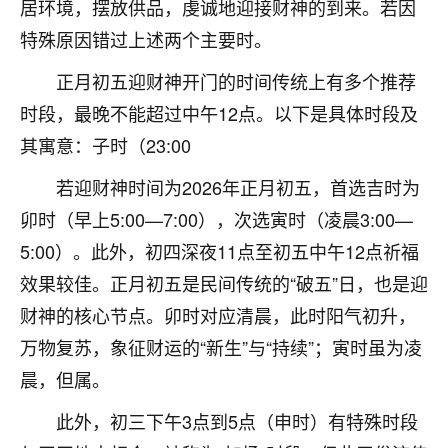
刚找老师做了补财库，希望财运更好一点！
居环境，摆放供品，虔诚地迎接财神的到来。若因
特殊原因错过上述两个主要时。
18
2小时前 来自海南
正月初五迎财神开门的时间传统上有多个推荐
梦醒时分
时段，最晚不能超过中午12点。以下是具体时段及
我女儿高二叛逆，大半年不上学，一说她就要死要活
其寓意：子时（23:00
的，把我们两口子愁的不行，朋友给我推荐的慧来老
师，一开始我是病急乱投医，这半年来，法事一个个
若迎财神时间为2026年正月初五，首选吉时为
做完，我女儿跟变了个人一样，不期望她能考多好的
大学，只要能安安稳稳的把书读了，身体心理都健健
卯时（早上5:00—7:00），次选寅时（凌晨3:00—
康康的我就很知足了！
5:00）。此外，初四深夜11点至初五中午12点祈福
效果较佳。正月初五是民间传统的“破五”日，也是迎
鹿森
：可怜天下父母心啊！
财神的核心节点。卯时对应清晨，此时阳气初升，
16
3小时前 来自河北
万物复苏，象征财运的“新生”与“持续”；寅时虽为凌
付深
晨，但属。
我是公司人事调整，有升迁机会，但同时竞争的我们
此外，初三下午3点到5点（申时）有特殊时段
三个，找老师的时候是抱着侥幸心理，没想到老师看