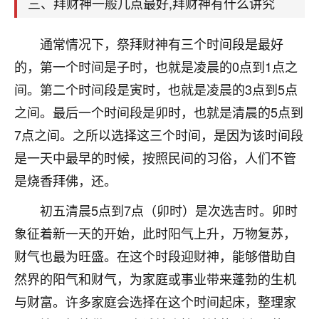
天爷会给你好好上一课的。一命二运三风水，
三、拜财神一般几点最好,拜财神有什么讲究
哪样不服都不行！
平安是福
：我也是每年找老师化太岁，看年
通常情况下，祭拜财神有三个时间段是最好
卦，认识老师3年了，都是缘分啊！
的，第一个时间是子时，也就是凌晨的0点到1点之
19
17分钟前 来自湖北
间。第二个时间段是寅时，也就是凌晨的3点到5点
之间。最后一个时间段是卯时，也就是清晨的5点到
心若莲花
7点之间。之所以选择这三个时间，是因为该时间段
我是做餐饮的，这两年，生意屡屡受挫，店开一家关
一家，要么生意不好，生意好的就出事。前些年攒的
是一天中最早的时候，按照民间的习俗，人们不管
家底快败光了，真是倒霉！我也想找人看看到底怎么
是烧香拜佛，还。
回事？
初五清晨5点到7点（卯时）是次选吉时。卯时
鹿森
：你可以找老师看看，人有时不服命不行
象征着新一天的开始，此时阳气上升，万物复苏，
啊！
太阳当空赵
：我也做餐饮的，生意不算大，但
财气也最为旺盛。在这个时段迎财神，能够借助自
是我从找店开始都是找慧来老师跟进的，选
然界的阳气和财气，为家庭或事业带来蓬勃的生机
址、风水、还有开业日子，哪哪都看了，虽然
与财富。许多家庭会选择在这个时间起床，整理家
大环境不好，但是我家生意还可以，前几天又