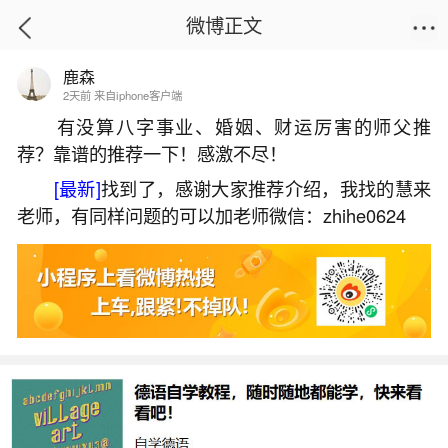
微博正文
鹿森
首页
热点
正文
2天前 来自iphone客户端
有没算八字事业、婚姻、财运厉害的师父推
荐？靠谱的推荐一下！感激不尽！
正月初五迎财神几点烧纸？
[最新]
找到了，感谢大家推荐介绍，我找的慧来
2026-06-01 19:08:57
13 2 赞
老师，有同样问题的可以加老师微信：zhihe0624