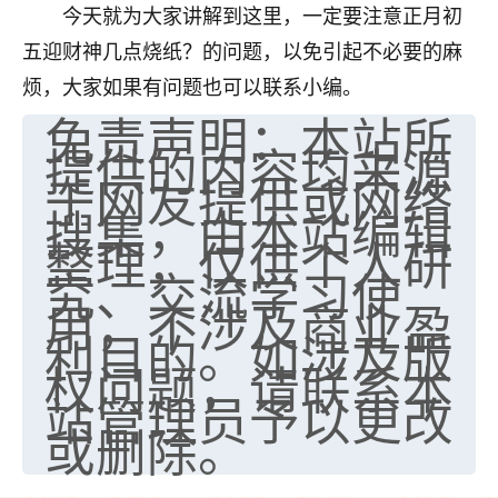
今天就为大家讲解到这里，一定要注意正月初
七零老顽童
：我母亲前年离世，刚开始我经常
五迎财神几点烧纸？的问题，以免引起不必要的麻
做梦梦见她，后来也是朋友介绍，找到慧来老
师，安排了超度法事，做梦再也没有梦到过
烦，大家如果有问题也可以联系小编。
了，一开始是半信半疑的，图个心安，给亡母
免责声明：本站所
超度，现在看来，人不信也不行。
提供的内容均来源
于网友提供或网络
11
2天前 来自云南
搜集，由本站编辑
优秀的张同学
整理，仅供个人研
老师收徒吗？？我对这些很感兴趣
究、交流学习使
15
2天前 来自山西
用，不涉及商业盈
利目的。如涉及版
权问题，请联系本
站管理员予以更改
或删除。