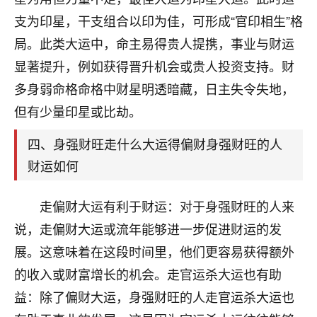
刚找老师做了补财库，希望财运更好一点！
支为印星，干支组合以印为佳，可形成“官印相生”格
18
2小时前 来自海南
局。此类大运中，命主易得贵人提携，事业与财运
显著提升，例如获得晋升机会或贵人投资支持。财
梦醒时分
多身弱命格命格中财星明透暗藏，日主失令失地，
我女儿高二叛逆，大半年不上学，一说她就要死要活
的，把我们两口子愁的不行，朋友给我推荐的慧来老
但有少量印星或比劫。
师，一开始我是病急乱投医，这半年来，法事一个个
做完，我女儿跟变了个人一样，不期望她能考多好的
四、身强财旺走什么大运得偏财身强财旺的人
大学，只要能安安稳稳的把书读了，身体心理都健健
财运如何
康康的我就很知足了！
鹿森
：可怜天下父母心啊！
走偏财大运有利于财运：对于身强财旺的人来
说，走偏财大运或流年能够进一步促进财运的发
16
3小时前 来自河北
展。这意味着在这段时间里，他们更容易获得额外
付深
的收入或财富增长的机会。走官运杀大运也有助
我是公司人事调整，有升迁机会，但同时竞争的我们
益：除了偏财大运，身强财旺的人走官运杀大运也
三个，找老师的时候是抱着侥幸心理，没想到老师看