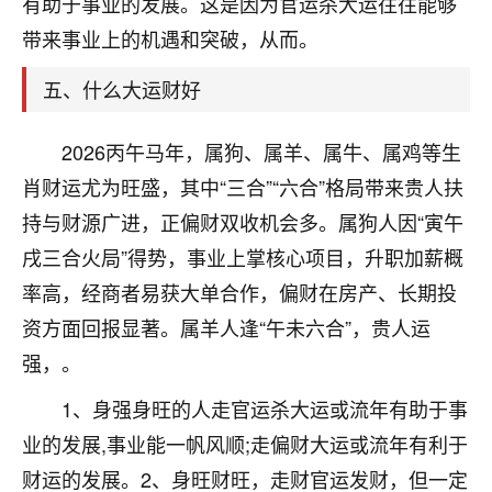
有助于事业的发展。这是因为官运杀大运往往能够
着我晋升有望，我半信半疑的按照老师建议，做了化
太岁还有一个发钱粮，本来年前的人事调整，拖到年
带来事业上的机遇和突破，从而。
后，我以为都没戏了，结果开年一上班，开会提拔升
职第一个就是我，职务无所谓，主要是底薪加了
五、什么大运财好
3000，非常开心，无论如何，感恩感谢！🙏🏻
2026丙午马年，属狗、属羊、属牛、属鸡等生
鹿森
：恭喜升职加薪！！，请客吗？�
肖财运尤为旺盛，其中“三合”“六合”格局带来贵人扶
32
12小时前 来自北京
持与财源广进，正偏财双收机会多。属狗人因“寅午
心心相印
戌三合火局”得势，事业上掌核心项目，升职加薪概
我身体不太好，总是病病殃殃的，去检查又没什么大
率高，经商者易获大单合作，偏财在房产、长期投
问题，反正就是不舒服。中医西医看遍了，找不到问
资方面回报显著。属羊人逢“午未六合”，贵人运
题，后来无意中看到有人推荐慧来老师，跟老师聊过
强，。
之后，心情豁然开朗，也听老师建议，处理了一些因
果问题。今年以来，身体比以前好多，主要是心情好
1、身强身旺的人走官运杀大运或流年有助于事
了，老师说境随心转，现在深有体会了。
业的发展,事业能一帆风顺;走偏财大运或流年有利于
鹿森
：是的，其实跟老师聊过之后，最大的感
财运的发展。2、身旺财旺，走财官运发财，但一定
触，首先就是心态会变好，万般皆是命，半点