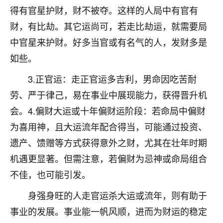
得有官星护财，财不被夺。这样的人局中有官有
不由人！
财，有比劫。其它运尚可，若走比劫运，就需要局
9
1天前 来自四川
中官星来护财。好多当官或有名气的人，发财多是
金白水清
如些。
我也想找老师看看，有没有人给个联系方式的啊？
3.正官运：走正官运多吉利，男命因吃苦耐
鹿森
：慧来老师微信：gjsy0624
劳、严于律己，易在事业中展现能力，获得晋升机
会。4.偏财大运或十年偏财运阶段：若命局中偏财
12
1天前 来自江西
为喜用神，且大运流年配合得当，可能通过投资、
青春168
遗产、馈赠等方式获得意外之财，尤其在壮年时期
我也想要，我也想要！
机遇更显著。但需注意，若偏财为忌神或命局组合
15
2天前 来自山西
不佳，也可能引发。
Jessica李
身强身旺的人走官运杀大运或流年，则有助于
老师做不做超度法事？我想给我奶奶做超度，她今年
事业的发展。事业能一帆风顺，进而为财运的稳定
刚去世了。