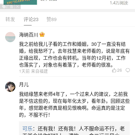
转发
评论23
赞89
生活中像走什么大运进财最多？都是很常见的
问题，但是小问题不注意可能会引起大麻烦，下面
海纳百川
就这个问题给大家做一些解读：
我之前给我儿子看的工作和婚姻，30了一直没有结
婚，给我愁坏了。去年找慧来老师看的，说是年底有
一、最容易发财的大运
正缘出现，工作也会有转机。当年的12月初，工作
也落实了，对象也有着落了，老师看的很准。
26
1天前 来自福建
1.身弱财旺时行比劫禄刃运：若原局财星多旺
而日主偏弱，大运走比肩、劫财、禄、刃等帮身
月儿
运，使日元转旺，逢财的流年易发财。例如原局财
我结缘慧来老师4年了，一个过来人的建议，之前我
多身轻者，行比劫禄刃运时，逢比劫印的流年得
是不信这些的，现在每年化太岁，看年卦。回顾这些
年，感觉跟老师真是相见恨晚啊。命运真的是注定
财。2.身弱财旺时行印运：印星能生扶日主，增强
的，不服不行！
承载财富的能力。若原局财多身弱，行印运使日元
可乐
：还有我！还有我！人不服命运不行，老
转旺，逢财旺的流年可得财；若仍为身弱，逢印比