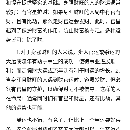
和提升提供坚实的基础。身强财旺的人的财运通常
七零老顽童
：我母亲前年离世，刚开始我经常
较好：有官星护财：如果身旺财旺的人局中有官有
做梦梦见她，后来也是朋友介绍，找到慧来老
财，且有比劫，那么走财官运会发财。此时，官星
师，安排了超度法事，做梦再也没有梦到过
了，一开始是半信半疑的，图个心安，给亡母
起到了保护财富的作用，防止财富被夺走。多种运
超度，现在看来，人不信也不行。
势皆可：除了财。
11
2天前 来自云南
1.对于身强财旺的人来说，步入官运或杀运的
大运或流年有助于事业的成功，使得事业进展顺
优秀的张同学
利；而走偏财大运或流年则有利于财运的增长。2.
老师收徒吗？？我对这些很感兴趣
15
2天前 来自山西
当身旺且财旺的人遇到财官运时，容易发财，但必
须有官星的守护，以确保财力不被侵夺。这样的人
在命局中通常同时拥有官星和财星，还有比劫。其
他的运势也可能。
癸运也不错，有竞争，但比上一个申运要好得
多。这个命局甲戌和乙亥的大运都可以，但亥运不