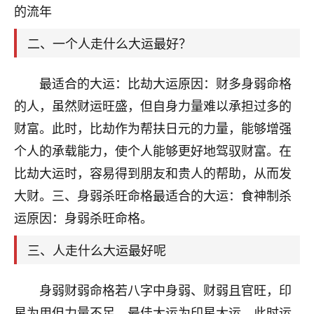
天爷会给你好好上一课的。一命二运三风水，
的流年
哪样不服都不行！
平安是福
：我也是每年找老师化太岁，看年
二、一个人走什么大运最好？
卦，认识老师3年了，都是缘分啊！
19
最适合的大运：比劫大运原因：财多身弱命格
17分钟前 来自湖北
的人，虽然财运旺盛，但自身力量难以承担过多的
心若莲花
财富。此时，比劫作为帮扶日元的力量，能够增强
我是做餐饮的，这两年，生意屡屡受挫，店开一家关
个人的承载能力，使个人能够更好地驾驭财富。在
一家，要么生意不好，生意好的就出事。前些年攒的
家底快败光了，真是倒霉！我也想找人看看到底怎么
比劫大运时，容易得到朋友和贵人的帮助，从而发
回事？
大财。三、身弱杀旺命格最适合的大运：食神制杀
鹿森
：你可以找老师看看，人有时不服命不行
运原因：身弱杀旺命格。
啊！
三、人走什么大运最好呢
太阳当空赵
：我也做餐饮的，生意不算大，但
是我从找店开始都是找慧来老师跟进的，选
址、风水、还有开业日子，哪哪都看了，虽然
身弱财弱命格若八字中身弱、财弱且官旺，印
大环境不好，但是我家生意还可以，前几天又
星为用但力量不足，最佳大运为印星大运。此时运