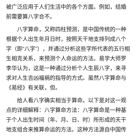
被广泛应用于人们生活中的各个方面。例如，结婚
不由人！
前需要算八字合不。
9
1天前 来自四川
八字算命，又称四柱预测，是中国传统的一种
金白水清
根据个人出生年月日时，按照天干地支排列成八个
我也想找老师看看，有没有人给个联系方式的啊？
字（即“八字”），并通过分析这些字所代表的五行相
鹿森
：慧来老师微信：gjsy0624
生相克关系，来预测个人命运的方法。易学大师罗
李华认为，这是一种通过分析个人生辰八字，来寻
12
1天前 来自江西
求对人生吉凶福祸的指导的方式。虽然八字算命与
青春168
《易经》有关联，但。
我也想要，我也想要！
给人看八字确实相当于算命。以下是对这一观
15
2天前 来自山西
点的详细解释：八字算命方法：八字算命是一种基
Jessica李
于个人出生时间（年、月、日、时）所形成的天干
老师做不做超度法事？我想给我奶奶做超度，她今年
地支组合来推算命运的方法。这种方法源自中国传
刚去世了。