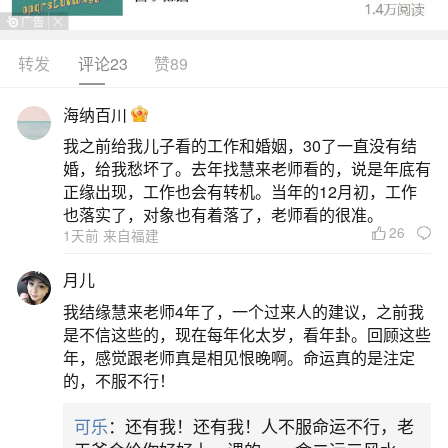
转发
评论23
赞89
生活中像算命看八字是什么意思？都是很常见
的问题，但是小问题不注意可能会引起大麻烦，下
海纳百川
面就这个问题给大家做一些解读：
我之前给我儿子看的工作和婚姻，30了一直没有结
婚，给我愁坏了。去年找慧来老师看的，说是年底有
一、算命批八字是什么意思
正缘出现，工作也会有转机。当年的12月初，工作
也落实了，对象也有着落了，老师看的很准。
26
1天前 来自福建
算命批八字，就是根据一个人出生的年、月、
日、时这四个时间点对应的天干地支（共八个字，
月儿
故称“八字”），结合阴阳五行的生克关系来推算其命
我结缘慧来老师4年了，一个过来人的建议，之前我
运的一种中国传统命理方法。这八个字组成“四柱”，
是不信这些的，现在每年化太岁，看年卦。回顾这些
年，感觉跟老师真是相见恨晚啊。命运真的是注定
每柱由一个天干和一个地支组成。分析的核心是日
的，不服不行！
柱的天干，代表命主自己，其余七个字则围绕它产
可乐
：还有我！还有我！人不服命运不行，老
生生、克、扶、抑的作用。通过判断整个命