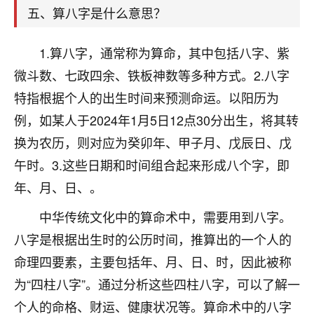
着我晋升有望，我半信半疑的按照老师建议，做了化
五、算八字是什么意思？
太岁还有一个发钱粮，本来年前的人事调整，拖到年
后，我以为都没戏了，结果开年一上班，开会提拔升
职第一个就是我，职务无所谓，主要是底薪加了
1.算八字，通常称为算命，其中包括八字、紫
3000，非常开心，无论如何，感恩感谢！🙏🏻
微斗数、七政四余、铁板神数等多种方式。2.八字
特指根据个人的出生时间来预测命运。以阳历为
鹿森
：恭喜升职加薪！！，请客吗？�
例，如某人于2024年1月5日12点30分出生，将其转
32
12小时前 来自北京
换为农历，则对应为癸卯年、甲子月、戊辰日、戊
心心相印
午时。3.这些日期和时间组合起来形成八个字，即
我身体不太好，总是病病殃殃的，去检查又没什么大
年、月、日、。
问题，反正就是不舒服。中医西医看遍了，找不到问
中华传统文化中的算命术中，需要用到八字。
题，后来无意中看到有人推荐慧来老师，跟老师聊过
之后，心情豁然开朗，也听老师建议，处理了一些因
八字是根据出生时的公历时间，推算出的一个人的
果问题。今年以来，身体比以前好多，主要是心情好
命理四要素，主要包括年、月、日、时，因此被称
了，老师说境随心转，现在深有体会了。
为“四柱八字”。通过分析这些四柱八字，可以了解一
鹿森
：是的，其实跟老师聊过之后，最大的感
个人的命格、财运、健康状况等。算命术中的八字
触，首先就是心态会变好，万般皆是命，半点