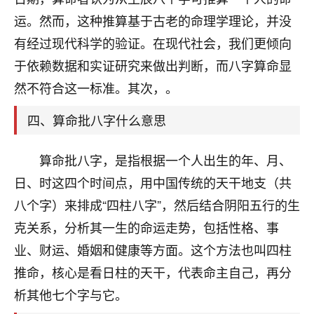
刚找老师做了补财库，希望财运更好一点！
运。然而，这种推算基于古老的命理学理论，并没
18
2小时前 来自海南
有经过现代科学的验证。在现代社会，我们更倾向
于依赖数据和实证研究来做出判断，而八字算命显
梦醒时分
然不符合这一标准。其次，。
我女儿高二叛逆，大半年不上学，一说她就要死要活
的，把我们两口子愁的不行，朋友给我推荐的慧来老
四、算命批八字什么意思
师，一开始我是病急乱投医，这半年来，法事一个个
做完，我女儿跟变了个人一样，不期望她能考多好的
大学，只要能安安稳稳的把书读了，身体心理都健健
算命批八字，是指根据一个人出生的年、月、
康康的我就很知足了！
日、时这四个时间点，用中国传统的天干地支（共
鹿森
：可怜天下父母心啊！
八个字）来排成“四柱八字”，然后结合阴阳五行的生
克关系，分析其一生的命运走势，包括性格、事
16
3小时前 来自河北
业、财运、婚姻和健康等方面。这个方法也叫四柱
付深
推命，核心是看日柱的天干，代表命主自己，再分
我是公司人事调整，有升迁机会，但同时竞争的我们
析其他七个字与它。
三个，找老师的时候是抱着侥幸心理，没想到老师看