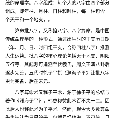
统的命理学。八字组成：每个人的八字由四个部分
七零老顽童
：我母亲前年离世，刚开始我经常
组成，即年柱、月柱、日柱和时柱，每一柱包含一
做梦梦见她，后来也是朋友介绍，找到慧来老
个天干和一个地支，。
师，安排了超度法事，做梦再也没有梦到过
了，一开始是半信半疑的，图个心安，给亡母
算命批八字，又称掐八字、八字算命，是中国
超度，现在看来，人不信也不行。
传统命理学的一种形式，通过出生时的干支历日期
11
2天前 来自云南
（年、月、日、时四组干支，合称四柱八字）推测
人生运势。批八字的核心理论包括天干地支、阴阳
优秀的张同学
五行等。其起源可追溯至伏羲氏，周文王演八卦后
老师收徒吗？？我对这些很感兴趣
15
2天前 来自山西
逐步完善，五代时徐子平撰《渊海子平》让批八字
更为完备，后在宋元。
八字算命术又称子平术，源于徐子平的总结与
著作《渊海子平》，韩愈称赞此术百不失一二。因
此后人也称此术为子平术。然而，现今大多数算命
先生被认为只是骗子，仅凭易经瞎说，不可信。月