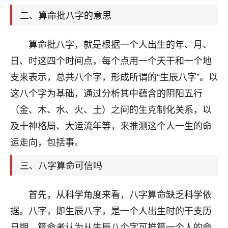
天爷会给你好好上一课的。一命二运三风水，
哪样不服都不行！
二、算命批八字的意思
平安是福
：我也是每年找老师化太岁，看年
卦，认识老师3年了，都是缘分啊！
算命批八字，就是根据一个人出生的年、月、
19
日、时这四个时间点，每个点用一个天干和一个地
17分钟前 来自湖北
支来表示，总共八个字，形成所谓的“生辰八字”。以
心若莲花
这八个字为基础，通过分析其中蕴含的阴阳五行
我是做餐饮的，这两年，生意屡屡受挫，店开一家关
（金、木、水、火、土）之间的生克制化关系，以
一家，要么生意不好，生意好的就出事。前些年攒的
家底快败光了，真是倒霉！我也想找人看看到底怎么
及十神格局、大运流年等，来推测这个人一生的命
回事？
运走向，包括事。
鹿森
：你可以找老师看看，人有时不服命不行
三、八字算命可信吗
啊！
太阳当空赵
：我也做餐饮的，生意不算大，但
首先，从科学角度来看，八字算命缺乏科学依
是我从找店开始都是找慧来老师跟进的，选
址、风水、还有开业日子，哪哪都看了，虽然
据。八字，即生辰八字，是一个人出生时的干支历
大环境不好，但是我家生意还可以，前几天又
日期，算命者认为从生辰八个字可推算一个人的命