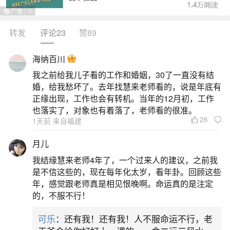
马仙堂上需要的一位仙牌。这样的梦境可不是仅仅
是一个梦而已，说明你有仙缘。看来过去的你经常
转发
评论23
赞89
梦见一些特殊的梦境，如果曾经梦见过佛菩萨，那
海纳百川
就更加说明你是出马仙了。
我之前给我儿子看的工作和婚姻，30了一直没有结
婚，给我愁坏了。去年找慧来老师看的，说是年底有
2、梦见黑龙预示什么
正缘出现，工作也会有转机。当年的12月初，工作
也落实了，对象也有着落了，老师看的很准。
西方心理学：荣格学派认为龙是集体无意识中
26
1天前 来自福建
原始能量的体现，梦见黑龙可能触发对个人使命或
月儿
生命意义的探索。行动建议自我觉察练习：记录梦
我结缘慧来老师4年了，一个过来人的建议，之前我
境细节，分析黑龙引发的情绪（如恐惧、兴奋），
是不信这些的，现在每年化太岁，看年卦。回顾这些
对应现实中的压力源或未满足需求。平衡内在力
年，感觉跟老师真是相见恨晚啊。命运真的是注定
的，不服不行！
量：通过冥想、艺术创作或运动释放压抑能量，避
免过度控制或放任情绪。灵活应对变化。
可乐
：还有我！还有我！人不服命运不行，老