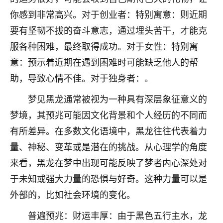
不由人！
你感到非常高兴。对于创业者：特别寓意：则近期
要有坚韧不拔的奋斗意志，通过埋头苦干，才能克
9
1天前 来自四川
服各种困难，最终取得成功。对于女性：特别寓
金白水清
意：预示着近期在遇到困难时可能缺乏他人的帮
我也想找老师看看，有没有人给个联系方式的啊？
助，导致心情不佳。对于独身者：。
鹿森
：慧来老师微信：gjsy0624
梦见黑龙通常被视为一种具有深层象征意义的
梦境，其预兆可能因文化背景和个人经历的不同而
12
1天前 来自江西
有所差异。在多数文化语境中，黑龙往往代表着力
青春168
量、神秘、变革或是潜在的挑战。从心理学的角度
我也想要，我也想要！
来看，黑龙在梦中出现可能反映了梦者内心深处对
15
2天前 来自山西
于未知或强大力量的恐惧与好奇。这种力量可以是
Jessica李
外部的，比如社会环境的变化。
老师做不做超度法事？我想给我奶奶做超度，她今年
刚去世了。
普遍预兆：财运丰厚：由于黑色五行主水，龙