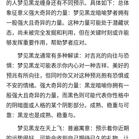
着我晋升有望，我半信半疑的按照老师建议，做了化
的人梦见黑龙缠身还有不同预示。具体如下：总体
太岁还有一个发钱粮，本来年前的人事调整，拖到年
象征意义强大奇异的力量：梦见黑龙暗喻梦者拥有
后，我以为都没戏了，结果开年一上班，开会提拔升
一股强大且奇异的力量。这种力量可能处于潜藏状
职第一个就是我，职务无所谓，主要是底薪加了
3000，非常开心，无论如何，感恩感谢！🙏🏻
态，尚未被完全发掘和利用，但在关键时刻或许能
够发挥重要作用，帮助梦者应对。
鹿森
：恭喜升职加薪！！，请客吗？�
梦见黑龙通常有多种解读：对吉兆的向往与恐
32
12小时前 来自北京
惧：梦见黑龙可能表示你内心对一种吉祥、美好的
心心相印
预兆有所向往，但同时你又对这种预兆抱有恐惧或
我身体不太好，总是病病殃殃的，去检查又没什么大
不安的情绪。强大奇异的力量：黑龙暗喻你拥有一
问题，反正就是不舒服。中医西医看遍了，找不到问
股强大且奇异的力量，而黑色则可能代表你性格中
题，后来无意中看到有人推荐慧来老师，跟老师聊过
之后，心情豁然开朗，也听老师建议，处理了一些因
的阴暗面或人格的某个阴影部分。成熟、稳重与可
果问题。今年以来，身体比以前好多，主要是心情好
靠：黑龙也是成熟、稳重与。
了，老师说境随心转，现在深有体会了。
梦见黑龙在天上飞：普遍寓意：预示着你近期
鹿森
：是的，其实跟老师聊过之后，最大的感
的运势很好，可能会收到自己期待已久的礼物，让
触，首先就是心态会变好，万般皆是命，半点