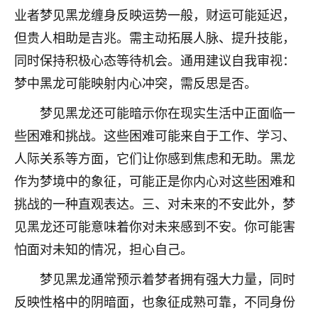
刚找老师做了补财库，希望财运更好一点！
业者梦见黑龙缠身反映运势一般，财运可能延迟，
18
但贵人相助是吉兆。需主动拓展人脉、提升技能，
2小时前 来自海南
同时保持积极心态等待机会。通用建议自我审视：
梦醒时分
梦中黑龙可能映射内心冲突，需反思是否。
我女儿高二叛逆，大半年不上学，一说她就要死要活
的，把我们两口子愁的不行，朋友给我推荐的慧来老
梦见黑龙还可能暗示你在现实生活中正面临一
师，一开始我是病急乱投医，这半年来，法事一个个
些困难和挑战。这些困难可能来自于工作、学习、
做完，我女儿跟变了个人一样，不期望她能考多好的
大学，只要能安安稳稳的把书读了，身体心理都健健
人际关系等方面，它们让你感到焦虑和无助。黑龙
康康的我就很知足了！
作为梦境中的象征，可能正是你内心对这些困难和
挑战的一种直观表达。三、对未来的不安此外，梦
鹿森
：可怜天下父母心啊！
见黑龙还可能意味着你对未来感到不安。你可能害
16
3小时前 来自河北
怕面对未知的情况，担心自己。
付深
梦见黑龙通常预示着梦者拥有强大力量，同时
我是公司人事调整，有升迁机会，但同时竞争的我们
反映性格中的阴暗面，也象征成熟可靠，不同身份
三个，找老师的时候是抱着侥幸心理，没想到老师看