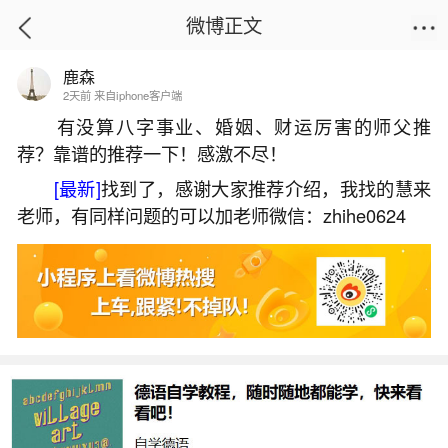
微博正文
鹿森
首页
热点
正文
2天前 来自iphone客户端
有没算八字事业、婚姻、财运厉害的师父推
荐？靠谱的推荐一下！感激不尽！
梦见了黑龙是怎么回事？
[最新]
找到了，感谢大家推荐介绍，我找的慧来
2026-06-02 09:28:03
23 1 赞
老师，有同样问题的可以加老师微信：zhihe0624
生活中像梦见了黑龙是怎么回事？都是很常见
的问题，但是小问题不注意可能会引起大麻烦，下
面就这个问题给大家做一些解读：
1、梦见黑龙是什么意思？
【仙家解梦】:你可能是出马弟子，黑龙就是出