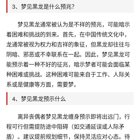
天爷会给你好好上一课的。一命二运三风水，
3、梦见黑龙是什么预兆？
哪样不服都不行！
平安是福
：我也是每年找老师化太岁，看年
卦，认识老师3年了，都是缘分啊！
梦见黑龙通常被认为是不祥的预兆，可能暗示
着困难和挑战的到来。首先，在中国传统文化中，
19
17分钟前 来自湖北
龙通常被视为权力和吉祥的象征，但黑龙却往往与
心若莲花
阴暗、邪恶或不幸联系在一起。因此，梦见黑龙可
我是做餐饮的，这两年，生意屡屡受挫，店开一家关
能预示着一种不好的征兆，暗示梦者可能会面临某
一家，要么生意不好，生意好的就出事。前些年攒的
种困难或挑战。这种困难可能来自于工作、人际关
家底快败光了，真是倒霉！我也想找人看看到底怎么
回事？
系或是健康等方面，需要梦。
鹿森
：你可以找老师看看，人有时不服命不行
4、梦见黑龙预示什么
啊！
太阳当空赵
：我也做餐饮的，生意不算大，但
离异丧偶者梦见黑龙缠身预示即将出远门，行
是我从找店开始都是找慧来老师跟进的，选
程可行但需提防途中阻碍（如交通延误或人际矛
址、风水、还有开业日子，哪哪都看了，虽然
大环境不好，但是我家生意还可以，前几天又
盾）。建议提前规划细节，保持灵活应对心态。待