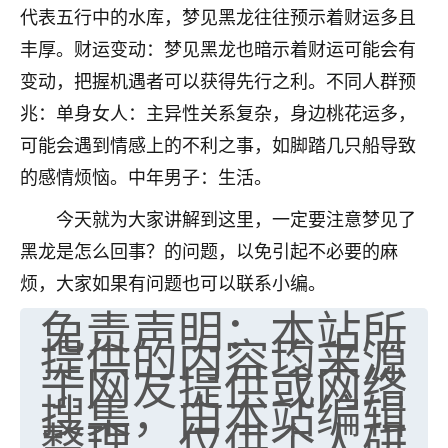
代表五行中的水库，梦见黑龙往往预示着财运多且
七零老顽童
：我母亲前年离世，刚开始我经常
丰厚。财运变动：梦见黑龙也暗示着财运可能会有
做梦梦见她，后来也是朋友介绍，找到慧来老
师，安排了超度法事，做梦再也没有梦到过
变动，把握机遇者可以获得先行之利。不同人群预
了，一开始是半信半疑的，图个心安，给亡母
兆：单身女人：主异性关系复杂，身边桃花运多，
超度，现在看来，人不信也不行。
可能会遇到情感上的不利之事，如脚踏几只船导致
11
2天前 来自云南
的感情烦恼。中年男子：生活。
优秀的张同学
今天就为大家讲解到这里，一定要注意梦见了
老师收徒吗？？我对这些很感兴趣
黑龙是怎么回事？的问题，以免引起不必要的麻
15
2天前 来自山西
烦，大家如果有问题也可以联系小编。
免责声明：本站所
提供的内容均来源
于网友提供或网络
搜集，由本站编辑
整理，仅供个人研