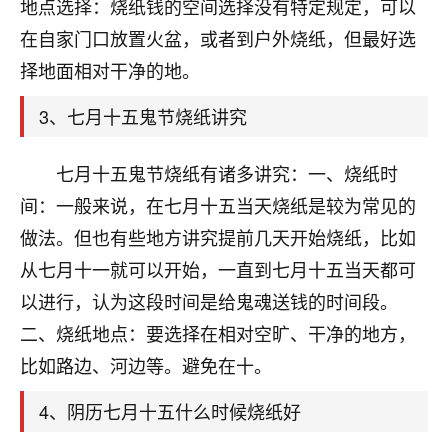
天爷会给你好好上一课的。一命二运三风水，
地点选择：烧纸钱的空间选择没有特定规定，可以
哪样不服都不行！
在自家门口放置火盆，或者到户外烧纸，但最好选
平安是福
：我也是每年找老师化太岁，看年
择地面相对干净的地。
卦，认识老师3年了，都是缘分啊！
3、七月十五鬼节烧纸讲究
19
17分钟前 来自湖北
心若莲花
七月十五鬼节烧纸有诸多讲究：一、烧纸时
我是做餐饮的，这两年，生意屡屡受挫，店开一家关
间：一般来说，在七月十五当天烧纸是较为常见的
一家，要么生意不好，生意好的就出事。前些年攒的
做法。但也有些地方讲究提前几天开始烧纸，比如
家底快败光了，真是倒霉！我也想找人看看到底怎么
回事？
从七月十一就可以开始，一直到七月十五当天都可
以进行，认为这段时间是给鬼魂送钱的时间段。
鹿森
：你可以找老师看看，人有时不服命不行
二、烧纸地点：要选择在相对空旷、干净的地方，
啊！
太阳当空赵
：我也做餐饮的，生意不算大，但
比如路边、河边等。避免在十。
是我从找店开始都是找慧来老师跟进的，选
址、风水、还有开业日子，哪哪都看了，虽然
4、阴历七月十五什么时候烧纸好
大环境不好，但是我家生意还可以，前几天又