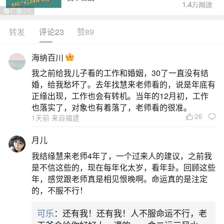
将活人的照片和冥纸一同焚烧，认为这样做可以带
来好运或者是对已故之人的一种纪念。然而，这种
转发
评论23
赞89
做法并不符合科学常识，也不应该被采取。阴历七
海纳百川
月十五在中国文化中是鬼节，通常人们会通过各种
我之前给我儿子看的工作和婚姻，30了一直没有结
仪式来纪念先人，比如烧纸钱、祭拜等。这些活动
婚，给我愁坏了。去年找慧来老师看的，说是年底有
旨在表达对祖先的敬意和怀念，而不是通过焚烧个
正缘出现，工作也会有转机。当年的12月初，工作
也落实了，对象也有着落了，老师看的很准。
人物品来寄托
26
1天前 来自福建
2、鬼节烧纸的讲究
月儿
我结缘慧来老师4年了，一个过来人的建议，之前我
三、鬼节烧纸的讲究1.时间选择：烧纸钱要尽
是不信这些的，现在每年化太岁，看年卦。回顾这些
早进行，太早或太晚都不宜。最佳时间是傍晚，太
年，感觉跟老师真是相见恨晚啊。命运真的是注定
的，不服不行！
阳刚刚落山，阳气消退，阴气未至，这样烧纸钱的
效果最佳。晚上7点半之后就不建议外出烧纸了。2.
可乐
：还有我！还有我！人不服命运不行，老