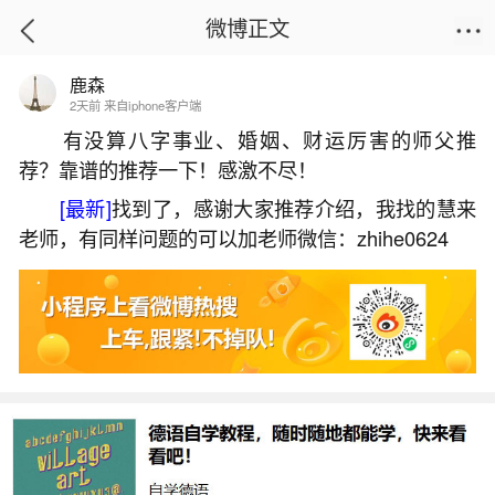
微博正文
鹿森
首页
运势
正文
2天前 来自iphone客户端
有没算八字事业、婚姻、财运厉害的师父推
荐？靠谱的推荐一下！感激不尽！
阴历七月十五烧纸节
[最新]
找到了，感谢大家推荐介绍，我找的慧来
2026-06-02 12:20:04
20 10 赞
老师，有同样问题的可以加老师微信：zhihe0624
生活中像阴历七月十五烧纸节都是很常见的问
题，但是小问题不注意可能会引起大麻烦，下面就
这个问题给大家做一些解读：
1、阴历七月十五把活人照片和冥纸一块烧掉
在阴历七月十五这一天，有些人会出于迷信而