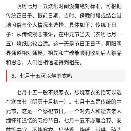
刚找老师做了补财库，希望财运更好一点！
阴历七月十五烧纸时间没有绝对标准，可根据
18
传统正日子、提前日期、吉时、傍晚时段或结合当
2小时前 来自海南
地习俗与个人情况来选择。具体如下：传统正日
梦醒时分
子：从传统观念来讲，在中元节当天（农历七月十
我女儿高二叛逆，大半年不上学，一说她就要死要活
五）烧纸比较合适。这一天是节日正日子，阴阳两
的，把我们两口子愁的不行，朋友给我推荐的慧来老
师，一开始我是病急乱投医，这半年来，法事一个个
界通道相对通畅，祖先和亡魂能顺利收到后人祭品
做完，我女儿跟变了个人一样，不期望她能考多好的
和思念，人们也相信能得到祖先。
大学，只要能安安稳稳的把书读了，身体心理都健健
康康的我就很知足了！
5、七月十五可以烧寒衣吗
鹿森
：可怜天下父母心啊！
七月十五一般不烧寒衣，想烧寒衣的话可以选
16
3小时前 来自河北
在寒衣节（阴历十月初一）。七月十五是传统的中
付深
元节，这是一个祭祀节日，一个对先人和逝去亲人
我是公司人事调整，有升迁机会，但同时竞争的我们
缅怀和追忆的习俗节日。七月十五不办理合葬、安
三个，找老师的时候是抱着侥幸心理，没想到老师看
葬等事宜，不烧寒衣，只焚香、烧纸、献供、磕头