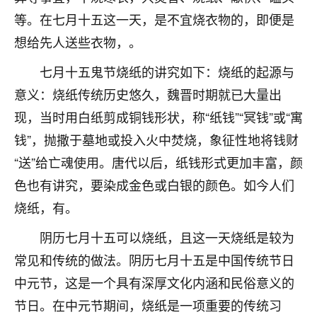
着我晋升有望，我半信半疑的按照老师建议，做了化
等。在七月十五这一天，是不宜烧衣物的，即便是
太岁还有一个发钱粮，本来年前的人事调整，拖到年
后，我以为都没戏了，结果开年一上班，开会提拔升
想给先人送些衣物，。
职第一个就是我，职务无所谓，主要是底薪加了
3000，非常开心，无论如何，感恩感谢！🙏🏻
七月十五鬼节烧纸的讲究如下：烧纸的起源与
意义：烧纸传统历史悠久，魏晋时期就已大量出
鹿森
：恭喜升职加薪！！，请客吗？�
现，当时用白纸剪成铜钱形状，称“纸钱”“冥钱”或“寓
32
12小时前 来自北京
钱”，抛撒于墓地或投入火中焚烧，象征性地将钱财
“送”给亡魂使用。唐代以后，纸钱形式更加丰富，颜
心心相印
色也有讲究，要染成金色或白银的颜色。如今人们
我身体不太好，总是病病殃殃的，去检查又没什么大
问题，反正就是不舒服。中医西医看遍了，找不到问
烧纸，有。
题，后来无意中看到有人推荐慧来老师，跟老师聊过
之后，心情豁然开朗，也听老师建议，处理了一些因
阴历七月十五可以烧纸，且这一天烧纸是较为
果问题。今年以来，身体比以前好多，主要是心情好
常见和传统的做法。阴历七月十五是中国传统节日
了，老师说境随心转，现在深有体会了。
中元节，这是一个具有深厚文化内涵和民俗意义的
鹿森
：是的，其实跟老师聊过之后，最大的感
节日。在中元节期间，烧纸是一项重要的传统习
触，首先就是心态会变好，万般皆是命，半点