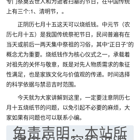
专门祭奠去世人和为逝者扫墓的节日，在中国传统
七零老顽童
：我母亲前年离世，刚开始我经常
上有三个:1、清明节，。
做梦梦见她，后来也是朋友介绍，找到慧来老
师，安排了超度法事，做梦再也没有梦到过
正阴历七月十五这天可以烧纸钱。中元节（农
了，一开始是半信半疑的，图个心安，给亡母
历七月十五）是我国传统祭祀节日，民间普遍有在
超度，现在看来，人不信也不行。
当天或前后一两天集中祭祖的习俗，其中“正日子”的
11
2天前 来自云南
概念尤为重要。烧纸钱作为核心仪式之一，承载着
对祖先的关怀与敬意，既是对先人物质需求的象征
优秀的张同学
性满足，也是家族文化与价值观的传递。时间选择
老师收徒吗？？我对这些很感兴趣
15
2天前 来自山西
的科学依据与禁忌吉时范围。
今天就为大家讲解到这里，一定要注意阴历七
月十五烧纸节的问题，以免引起不必要的麻烦，大
家如果有问题也可以联系小编。
免责声明：本站所