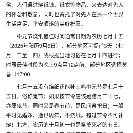
俗，人们通过烧纸钱、纸衣等物品，来表达对先人
不由人！
的怀念和敬意，同时也寄托了对先人在另一个世界
9
1天前 来自四川
生活富足、平安顺遂的美好祝愿。
金白水清
中元节烧纸最佳时间通常日期为农历七月十五
我也想找老师看看，有没有人给个联系方式的啊？
（2025年阳历9月6日），部分地区可提前3天（七
月十二至十四）或根据当地习俗在七月十四进行；
鹿森
：慧来老师微信：gjsy0624
时辰最佳时段为晚上9点至12点前，部分地区选择黄
12
1天前 来自江西
昏（17:00
青春168
七月十五没有烧纸还能补上吗中元节是七月十
我也想要，我也想要！
五日，俗称鬼节；如果按节令应该是腊月二十七，
15
2天前 来自山西
亦属鬼节，同时又是春节前，是民间祭祀日；一般
Jessica李
平时无婚嫁、逝世周年，不烧纸。错过节令不可补
老师做不做超度法事？我想给我奶奶做超度，她今年
烧！北方，农历的十月初一也是祭奠死者的节日。
刚去世了。