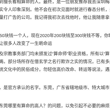
到擅长看相算命的人。最终，是一位朋友推荐我去深圳梅
实令人印象深刻。他不会在初次见面时就进行春态分析，
量打广告的公司。我记得我初次去找他时，他让我随意拿
0块钱一个人，现在2020年200块钱至300块钱不等，你
让很多人改变了一生啲命运
宗教事务部门均未颁发过“算命师”职业资格，所有以“算命
范畴。部分场所存在借玄学之名行欺诈之实的情况，已有多
统文化中的民俗成分，勿轻信高价改命、转运等说法，遇
，是官方承认的名字。东莞，广东省辖地级市、特大城市
东莞哪里有算命的高人？的问题，以免引起不必要的麻烦