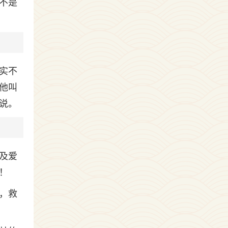
不是
实不
他叫
说。
及爱
！
，救