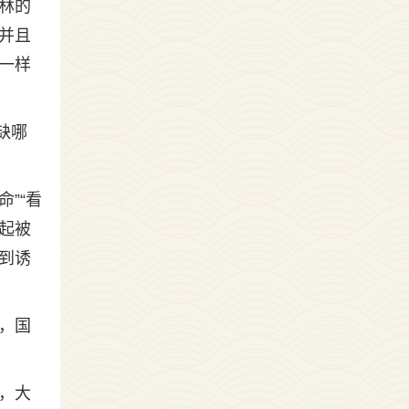
林的
并且
一样
缺哪
”“看
起被
到诱
，国
，大