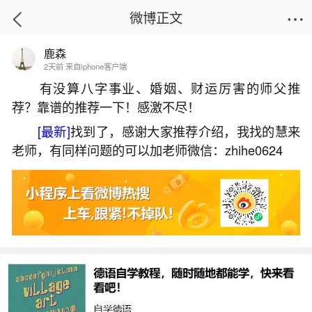
微博正文
鹿森
首页
运势
正文
2天前 来自iphone客户端
有没算八字事业、婚姻、财运厉害的师父推
荐？靠谱的推荐一下！感激不尽！
超度婴灵要供奉牌位吗？
[最新]
找到了，感谢大家推荐介绍，我找的慧来
2026-06-02 14:49:45
30 4 赞
老师，有同样问题的可以加老师微信：zhihe0624