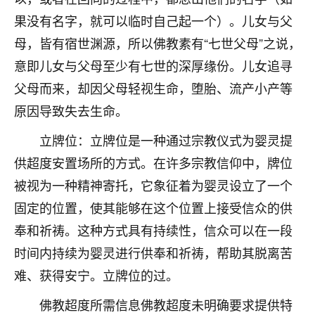
刚找老师做了补财库，希望财运更好一点！
果没有名字，就可以临时自己起一个）。儿女与父
18
2小时前 来自海南
母，皆有宿世渊源，所以佛教素有“七世父母”之说，
意即儿女与父母至少有七世的深厚缘份。儿女追寻
梦醒时分
父母而来，却因父母轻视生命，堕胎、流产小产等
我女儿高二叛逆，大半年不上学，一说她就要死要活
的，把我们两口子愁的不行，朋友给我推荐的慧来老
原因导致失去生命。
师，一开始我是病急乱投医，这半年来，法事一个个
做完，我女儿跟变了个人一样，不期望她能考多好的
立牌位：立牌位是一种通过宗教仪式为婴灵提
大学，只要能安安稳稳的把书读了，身体心理都健健
供超度安置场所的方式。在许多宗教信仰中，牌位
康康的我就很知足了！
被视为一种精神寄托，它象征着为婴灵设立了一个
鹿森
：可怜天下父母心啊！
固定的位置，使其能够在这个位置上接受信众的供
奉和祈祷。这种方式具有持续性，信众可以在一段
16
3小时前 来自河北
时间内持续为婴灵进行供奉和祈祷，帮助其脱离苦
付深
难、获得安宁。立牌位的过。
我是公司人事调整，有升迁机会，但同时竞争的我们
三个，找老师的时候是抱着侥幸心理，没想到老师看
佛教超度所需信息佛教超度未明确要求提供特