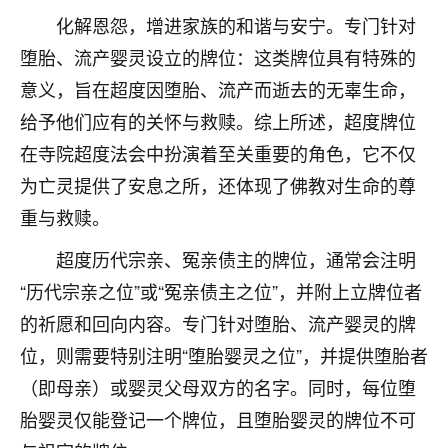
化解恩怨，增进家族的和谐与安宁。专门针对
七零老顽童
：我母亲前年离世，刚开始我经常
做梦梦见她，后来也是朋友介绍，找到慧来老
堕胎、流产婴灵设立的牌位：这类牌位具有特殊的
师，安排了超度法事，做梦再也没有梦到过
意义，旨在超度因堕胎、流产而逝去的无辜生命，
了，一开始是半信半疑的，图个心安，给亡母
给予他们应有的关怀与救赎。综上所述，超度牌位
超度，现在看来，人不信也不行。
在寺院超度法会中扮演着至关重要的角色，它不仅
11
2天前 来自云南
为亡灵提供了安息之所，还体现了佛教对生命的尊
优秀的张同学
重与救赎。
老师收徒吗？？我对这些很感兴趣
超度历代宗亲、冤亲债主的牌位，通常会注明
15
2天前 来自山西
“历代宗亲之位”或“冤亲债主之位”，并附上立牌位者
的祈愿和回向内容。专门针对堕胎、流产婴灵的牌
位，则需要特别注明“堕胎婴灵之位”，并提供堕胎者
（即母亲）或婴灵父母双方的名字。同时，每位堕
胎婴灵仅能登记一个牌位，且堕胎婴灵的牌位不可