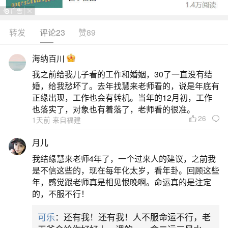
转发
评论23
赞89
生活中像超度婴灵要供奉牌位吗？都是很常见
的问题，但是小问题不注意可能会引起大麻烦，下
海纳百川
面就这个问题给大家做一些解读：
我之前给我儿子看的工作和婚姻，30了一直没有结
婚，给我愁坏了。去年找慧来老师看的，说是年底有
1、净慈寺怎么超度堕胎婴灵
正缘出现，工作也会有转机。当年的12月初，工作
也落实了，对象也有着落了，老师看的很准。
26
1天前 来自福建
一、佛教超度用品准备牌位供奉：需书写「婴
灵莲位」或「水子灵位」，注明堕胎时间（若记
月儿
得），材质可选黄纸、红纸或木质。牌位用于明确
我结缘慧来老师4年了，一个过来人的建议，之前我
超度对象，帮助婴灵获得功德。供品：包括清水、
是不信这些的，现在每年化太岁，看年卦。回顾这些
年，感觉跟老师真是相见恨晚啊。命运真的是注定
牛奶、蜂蜜、素点心（忌荤腥），象征清净与滋
的，不服不行！
养；迷你纸制婴孩衣物、鞋帽（需焚烧），代表对
可乐
：还有我！还有我！人不服命运不行，老
婴灵的关怀；纸质玩具、风车等象征性物品，寓意