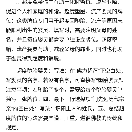
。超度冤亲债主有助于化解冤仇、减轻业障，
不由人！
促进个人和家庭的和谐。超度堕胎、流产婴灵的牌
9
位：这类牌位专门用于超度因堕胎、流产等原因未
1天前 来自四川
能顺利出生的婴灵。填写时，需要注明父母的姓
金白水清
名，并且每位婴灵都需要单独设立牌位。超度堕
我也想找老师看看，有没有人给个联系方式的啊？
胎、流产婴灵有助于减轻父母的罪业，同时也有助
鹿森
：慧来老师微信：gjsy0624
于婴灵得到超度和解脱。
12
1天前 来自江西
超度堕胎婴灵：写法：在“佛力超荐”下空白处，
写婴灵的名字。若没有名字，可直接写“堕胎婴灵”。
青春168
注意事项：若堕胎了多个，需要给每个堕胎婴灵单
我也想要，我也想要！
15
2天前 来自山西
独写一张牌位。四、最下一行选择项“门先远历代宗
亲”的空白处：写法：填阳上人的姓氏。五、总结超
Jessica李
度牌位的写法需要严谨、庄重，遵循佛教的传统和
老师做不做超度法事？我想给我奶奶做超度，她今年
刚去世了。
规定。