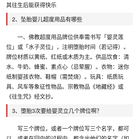
天爷会给你好好上一课的。一命二运三风水，
其往生后能获得快乐
哪样不服都不行！
平安是福
：我也是每年找老师化太岁，看年
2、坠胎婴儿超度用品有哪些
卦，认识老师3年了，都是缘分啊！
19
一、佛教超度用品牌位供奉需书写「婴灵莲
17分钟前 来自湖北
位」或「水子灵位」，注明堕胎时间（若记得）。
心若莲花
牌位材质以黄纸、红纸或木质为主。供品饮食：清
我是做餐饮的，这两年，生意屡屡受挫，店开一家关
水、牛奶、蜂蜜、素点心（忌荤腥）。衣物：迷你
一家，要么生意不好，生意好的就出事。前些年攒的
家底快败光了，真是倒霉！我也想找人看看到底怎么
纸制婴孩衣物、鞋帽（需焚烧）。玩具：纸质玩
回事？
具、风车等象征性物品。宗教物品《地藏经》或
鹿森
：你可以找老师看看，人有时不服命不行
《往生咒》经文抄。
啊！
3、堕胎3次要给婴灵立几个牌位啊？
太阳当空赵
：我也做餐饮的，生意不算大，但
是我从找店开始都是找慧来老师跟进的，选
址、风水、还有开业日子，哪哪都看了，虽然
写三个牌位，或者一个牌位写三个名字，都可
大环境不好，但是我家生意还可以，前几天又
以，或者在回向的过程中，都念出他们的名字（如