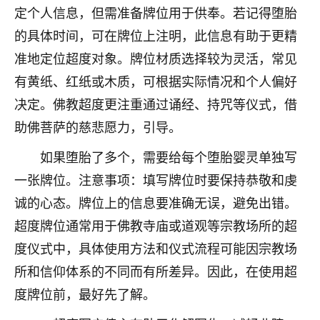
着我晋升有望，我半信半疑的按照老师建议，做了化
定个人信息，但需准备牌位用于供奉。若记得堕胎
太岁还有一个发钱粮，本来年前的人事调整，拖到年
的具体时间，可在牌位上注明，此信息有助于更精
后，我以为都没戏了，结果开年一上班，开会提拔升
职第一个就是我，职务无所谓，主要是底薪加了
准地定位超度对象。牌位材质选择较为灵活，常见
3000，非常开心，无论如何，感恩感谢！🙏🏻
有黄纸、红纸或木质，可根据实际情况和个人偏好
鹿森
：恭喜升职加薪！！，请客吗？�
决定。佛教超度更注重通过诵经、持咒等仪式，借
助佛菩萨的慈悲愿力，引导。
32
12小时前 来自北京
如果堕胎了多个，需要给每个堕胎婴灵单独写
心心相印
一张牌位。注意事项：填写牌位时要保持恭敬和虔
我身体不太好，总是病病殃殃的，去检查又没什么大
诚的心态。牌位上的信息要准确无误，避免出错。
问题，反正就是不舒服。中医西医看遍了，找不到问
题，后来无意中看到有人推荐慧来老师，跟老师聊过
超度牌位通常用于佛教寺庙或道观等宗教场所的超
之后，心情豁然开朗，也听老师建议，处理了一些因
度仪式中，具体使用方法和仪式流程可能因宗教场
果问题。今年以来，身体比以前好多，主要是心情好
了，老师说境随心转，现在深有体会了。
所和信仰体系的不同而有所差异。因此，在使用超
度牌位前，最好先了解。
鹿森
：是的，其实跟老师聊过之后，最大的感
触，首先就是心态会变好，万般皆是命，半点