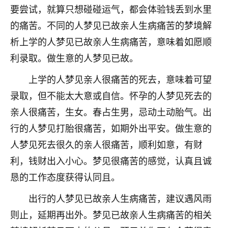
着我晋升有望，我半信半疑的按照老师建议，做了化
要尝试，就算只想碰碰运气，都会体验钱丢到水里
太岁还有一个发钱粮，本来年前的人事调整，拖到年
的痛苦。不同的人梦见已故亲人生病痛苦的梦境解
后，我以为都没戏了，结果开年一上班，开会提拔升
职第一个就是我，职务无所谓，主要是底薪加了
析上学的人梦见已故亲人生病痛苦，意味着如愿顺
3000，非常开心，无论如何，感恩感谢！🙏🏻
利录取。做生意的人梦见已故。
鹿森
：恭喜升职加薪！！，请客吗？�
上学的人梦见亲人很痛苦的死去，意味着可望
32
录取，但不能太大意或自信。怀孕的人梦见死去的
12小时前 来自北京
亲人很痛苦，生女。春占生男，忌动土动胎气。出
心心相印
行的人梦见打胎很痛苦，如期外出平安。做生意的
我身体不太好，总是病病殃殃的，去检查又没什么大
人梦见死去很久的亲人很痛苦，顺利如意，有财
问题，反正就是不舒服。中医西医看遍了，找不到问
题，后来无意中看到有人推荐慧来老师，跟老师聊过
利，钱财出入小心。梦见很痛苦的感觉，认真且诚
之后，心情豁然开朗，也听老师建议，处理了一些因
恳的工作态度获得认同且。
果问题。今年以来，身体比以前好多，主要是心情好
了，老师说境随心转，现在深有体会了。
出行的人梦见已故亲人生病痛苦，建议遇风雨
则止，延期再出外。梦见已故亲人生病痛苦的相关
鹿森
：是的，其实跟老师聊过之后，最大的感
触，首先就是心态会变好，万般皆是命，半点