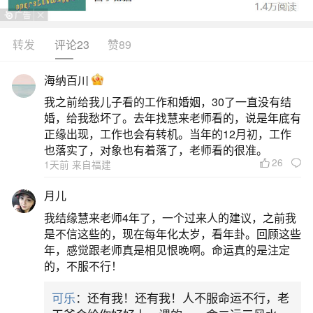
转发
评论23
赞89
生活中像老是梦见死去的亲人痛苦的样子都是
很常见的问题，但是小问题不注意可能会引起大麻
海纳百川
烦，下面就这个问题给大家做一些解读：
我之前给我儿子看的工作和婚姻，30了一直没有结
婚，给我愁坏了。去年找慧来老师看的，说是年底有
一、梦见死去很久的亲人很痛苦
正缘出现，工作也会有转机。当年的12月初，工作
也落实了，对象也有着落了，老师看的很准。
26
1天前 来自福建
恋爱中的人梦见死去很久的亲人很痛苦，互上
体谅，诚心对待，婚姻可成。梦见死去很久的亲人
月儿
很痛苦，对爱情产生怀疑想法，却对法律保护的婚
我结缘慧来老师4年了，一个过来人的建议，之前我
姻有所肯定。有合适人选的你，今天会考虑自己的
是不信这些的，现在每年化太岁，看年卦。回顾这些
年，感觉跟老师真是相见恨晚啊。命运真的是注定
人生大事。应父母或朋友之约，参加相亲活动也是
的，不服不行！
有机会出现的，只要对方的条件你觉得还可以接
可乐
：还有我！还有我！人不服命运不行，老
受。怀孕的人梦见死去很久的亲人很痛苦，生男