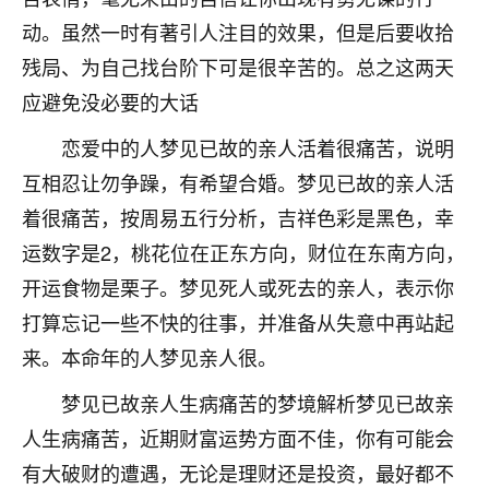
刚找老师做了补财库，希望财运更好一点！
动。虽然一时有著引人注目的效果，但是后要收拾
18
2小时前 来自海南
残局、为自己找台阶下可是很辛苦的。总之这两天
应避免没必要的大话
梦醒时分
我女儿高二叛逆，大半年不上学，一说她就要死要活
恋爱中的人梦见已故的亲人活着很痛苦，说明
的，把我们两口子愁的不行，朋友给我推荐的慧来老
互相忍让勿争躁，有希望合婚。梦见已故的亲人活
师，一开始我是病急乱投医，这半年来，法事一个个
做完，我女儿跟变了个人一样，不期望她能考多好的
着很痛苦，按周易五行分析，吉祥色彩是黑色，幸
大学，只要能安安稳稳的把书读了，身体心理都健健
运数字是2，桃花位在正东方向，财位在东南方向，
康康的我就很知足了！
开运食物是栗子。梦见死人或死去的亲人，表示你
鹿森
：可怜天下父母心啊！
打算忘记一些不快的往事，并准备从失意中再站起
来。本命年的人梦见亲人很。
16
3小时前 来自河北
梦见已故亲人生病痛苦的梦境解析梦见已故亲
付深
人生病痛苦，近期财富运势方面不佳，你有可能会
我是公司人事调整，有升迁机会，但同时竞争的我们
三个，找老师的时候是抱着侥幸心理，没想到老师看
有大破财的遭遇，无论是理财还是投资，最好都不