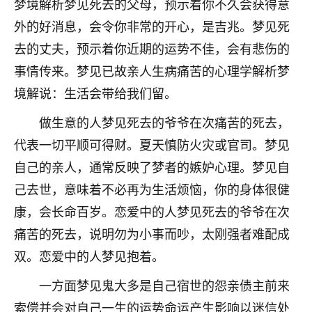
梦境解析梦见死去的父母，预示着你不久会获得意
不由人！
外的好消息，会令你非常的开心，是吉兆。梦见死
9
去的丈夫，预示着你近期的运势不佳，会有悲伤的
1天前 来自四川
事情传来。梦见已故亲人生病痛苦的心理学解析梦
金白水清
境解说：生活会带给我们留。
我也想找老师看看，有没有人给个联系方式的啊？
做生意的人梦见死去的爷爷在次痛苦的死去，
鹿森
：慧来老师微信：gjsy0624
代表一切平顺可得财。夏天慎防火灾或官司。梦见
12
1天前 来自江西
自己的亲人，通常反映了梦者的嫉妒心理。梦见自
己去世，意味着不必再为生活烦恼，你的身体很健
青春168
康，会长命百岁。恋爱中的人梦见死去的爷爷在次
我也想要，我也想要！
15
2天前 来自山西
痛苦的死去，说明勿为小事而吵，太刚强者难配成
双。恋爱中的人梦见抱着。
Jessica李
老师做不做超度法事？我想给我奶奶做超度，她今年
一方面梦见鬼大多是自己宿世的怨亲债主前来
刚去世了。
索偿并会对自己一生的运势命运产生影响以迷信处