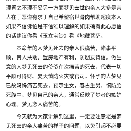
理置之不理不妥另一方面梦见去世的亲人大多是亲
七零老顽童
：我母亲前年离世，刚开始我经常
做梦梦见她，后来也是朋友介绍，找到慧来老
人在于恶道有求于自己希望宿世骨肉帮助超度本人
师，安排了超度法事，做梦再也没有梦到过
如果不信佛怕是不信难以理解的如果确有此心愿信
了，一开始是半信半疑的，图个心安，给亡母
的话建议你看《玉立宝钞》看《地藏菩萨。
超度，现在看来，人不信也不行。
本命年的人梦见死去的亲人很痛苦，诸事平
11
2天前 来自云南
顺，贵人扶助。置房地产有利，防朋友背信。做生
优秀的张同学
意的人梦见死去的爷爷在次痛苦的死去，代表一切
老师收徒吗？？我对这些很感兴趣
平顺可得财。夏天慎防火灾或官司。怀孕的人梦见
15
2天前 来自山西
已故妈妈痛苦死去，预示生女，春占生男，慎防胎
死腹中。梦见自己的亲人，通常反映了梦者的嫉妒
心理。梦见恋人痛苦的。
今天就为大家讲解到这里，一定要注意老是梦
见死去的亲人痛苦的样子的问题，以免引起不必要