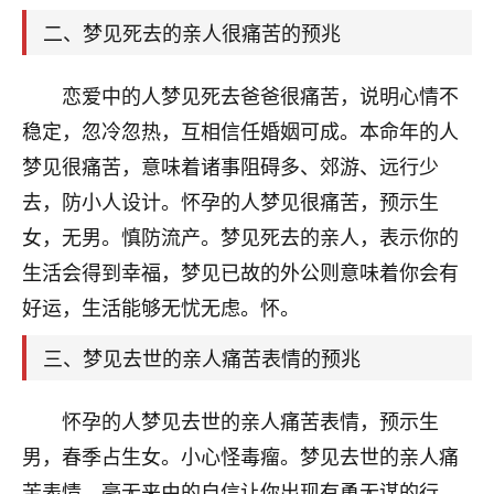
天爷会给你好好上一课的。一命二运三风水，
哪样不服都不行！
二、梦见死去的亲人很痛苦的预兆
平安是福
：我也是每年找老师化太岁，看年
卦，认识老师3年了，都是缘分啊！
恋爱中的人梦见死去爸爸很痛苦，说明心情不
19
稳定，忽冷忽热，互相信任婚姻可成。本命年的人
17分钟前 来自湖北
梦见很痛苦，意味着诸事阻碍多、郊游、远行少
心若莲花
去，防小人设计。怀孕的人梦见很痛苦，预示生
我是做餐饮的，这两年，生意屡屡受挫，店开一家关
女，无男。慎防流产。梦见死去的亲人，表示你的
一家，要么生意不好，生意好的就出事。前些年攒的
家底快败光了，真是倒霉！我也想找人看看到底怎么
生活会得到幸福，梦见已故的外公则意味着你会有
回事？
好运，生活能够无忧无虑。怀。
鹿森
：你可以找老师看看，人有时不服命不行
三、梦见去世的亲人痛苦表情的预兆
啊！
太阳当空赵
：我也做餐饮的，生意不算大，但
怀孕的人梦见去世的亲人痛苦表情，预示生
是我从找店开始都是找慧来老师跟进的，选
址、风水、还有开业日子，哪哪都看了，虽然
男，春季占生女。小心怪毒瘤。梦见去世的亲人痛
大环境不好，但是我家生意还可以，前几天又
苦表情，毫无来由的自信让你出现有勇无谋的行