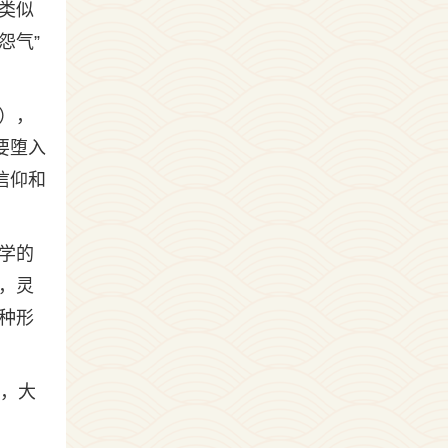
类似
怨气”
），
要堕入
信仰和
学的
，灵
种形
烦，大