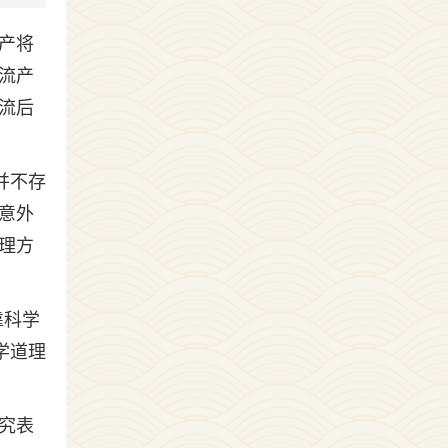
产将
流产
流后
并不存
意外
理方
靠科学
学道理
究表