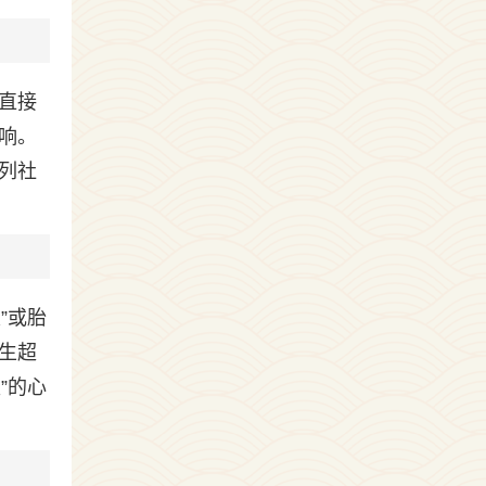
直接
响。
列社
”或胎
生超
”的心