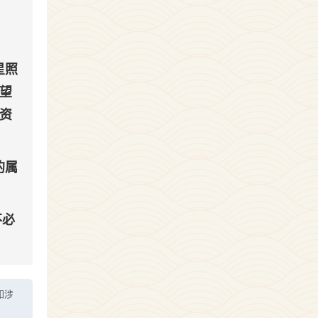
星照
望
资
的属
不必
如涉