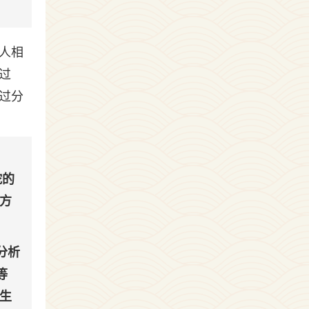
人相
过
过分
蛇的
方
分析
等
生