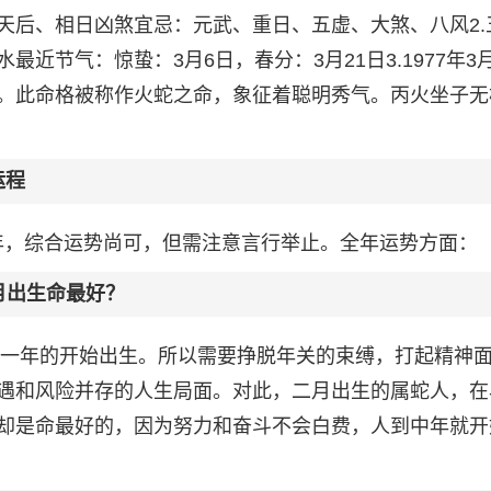
天后、相日凶煞宜忌：元武、重日、五虚、大煞、八风2.
近节气：惊蛰：3月6日，春分：3月21日3.1977年3月
。此命格被称作火蛇之命，象征着聪明秀气。丙火坐子无
运程
本命年，综合运势尚可，但需注意言行举止。全年运势方面：
月出生命最好？
们在一年的开始出生。所以需要挣脱年关的束缚，打起精神
遇和风险并存的人生局面。对此，二月出生的属蛇人，在
却是命最好的，因为努力和奋斗不会白费，人到中年就开