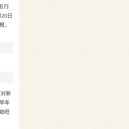
五行
20日
根，
面对新
早年
始旺