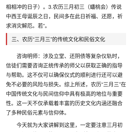
天爷会给你好好上一课的。一命二运三风水，
相相冲的日子）。3.农历三月初三（蟠桃会）传说
哪样不服都不行！
平安是福
：我也是每年找老师化太岁，看年
中西王母诞辰之日，民间多在此日祈福、还愿，祈
卦，认识老师3年了，都是缘分啊！
求消灾解厄。若“。
19
17分钟前 来自湖北
三、农历“三月三”的传统文化和民俗文化
心若莲花
咨询明师：涉及立堂、还阴债等复杂仪轨时，
我是做餐饮的，这两年，生意屡屡受挫，店开一家关
一家，要么生意不好，生意好的就出事。前些年攒的
信徒们需要咨询正统传承的师父以获取正确的指导
家底快败光了，真是倒霉！我也想找人看看到底怎么
与帮助。这不仅可以确保仪式的顺利进行还可以避
回事？
免不必要的风险与损失。综上所述，农历“三月三”在
鹿森
：你可以找老师看看，人有时不服命不行
中国传统文化与民间信仰中具有极高的地位与重要
啊！
性。这一天不仅承载着丰富的历史文化内涵还融合
太阳当空赵
：我也做餐饮的，生意不算大，但
了多种民俗元素与信仰体。
是我从找店开始都是找慧来老师跟进的，选
址、风水、还有开业日子，哪哪都看了，虽然
今天就为大家讲解到这里，一定要注意三月初
大环境不好，但是我家生意还可以，前几天又