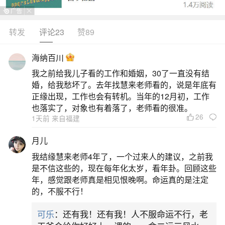
转发
评论23
赞89
生活中像三月初三可以还阴债吗？都是很常见
的问题，但是小问题不注意可能会引起大麻烦，下
海纳百川
面就这个问题给大家做一些解读：
我之前给我儿子看的工作和婚姻，30了一直没有结
婚，给我愁坏了。去年找慧来老师看的，说是年底有
一、2026年哪天还阴债比较吉利
正缘出现，工作也会有转机。当年的12月初，工作
也落实了，对象也有着落了，老师看的很准。
26
1天前 来自福建
农历三月初三（清明前后）卯时（5
月儿
二、化解花姐什么日子最好
我结缘慧来老师4年了，一个过来人的建议，之前我
是不信这些的，现在每年化太岁，看年卦。回顾这些
此类日子适合忏悔、还债、祈福，若“花姐”问题
年，感觉跟老师真是相见恨晚啊。命运真的是注定
涉及需忏悔过往或祈求宽恕的情境，选择此类日子
的，不服不行！
可增强法事效果。但需注意，具体日期需通过万年
可乐
：还有我！还有我！人不服命运不行，老
历查询，且需避开个人生辰八字中的冲煞日（如属