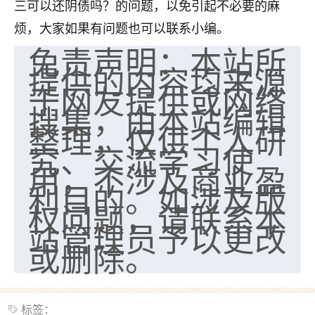
刚找老师做了补财库，希望财运更好一点！
三可以还阴债吗？的问题，以免引起不必要的麻
烦，大家如果有问题也可以联系小编。
18
2小时前 来自海南
免责声明：本站所
提供的内容均来源
梦醒时分
于网友提供或网络
我女儿高二叛逆，大半年不上学，一说她就要死要活
的，把我们两口子愁的不行，朋友给我推荐的慧来老
搜集，由本站编辑
师，一开始我是病急乱投医，这半年来，法事一个个
整理，仅供个人研
做完，我女儿跟变了个人一样，不期望她能考多好的
究、交流学习使
大学，只要能安安稳稳的把书读了，身体心理都健健
用，不涉及商业盈
康康的我就很知足了！
利目的。如涉及版
鹿森
：可怜天下父母心啊！
权问题，请联系本
站管理员予以更改
16
3小时前 来自河北
或删除。
付深
我是公司人事调整，有升迁机会，但同时竞争的我们
三个，找老师的时候是抱着侥幸心理，没想到老师看
标签：