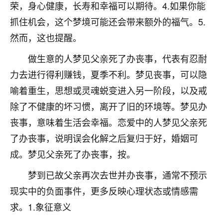
荣，身心健康，长寿和幸福可以期待。4.如果你能
七零老顽童
：我母亲前年离世，刚开始我经常
抓住机会，这个梦境可能还会带来额外的福气。5.
做梦梦见她，后来也是朋友介绍，找到慧来老
然而，这也提醒。
师，安排了超度法事，做梦再也没有梦到过
了，一开始是半信半疑的，图个心安，给亡母
做生意的人梦见父亲死了办丧事，代表有忍耐
超度，现在看来，人不信也不行。
力去进行得利赚钱，夏季不利。梦见丧事，可以隐
11
2天前 来自云南
喻着重生，思想或灵魂蜕变进入另一阶段，以及戒
除了不健康的坏习惯，离开了旧的环境等。梦见办
优秀的张同学
老师收徒吗？？我对这些很感兴趣
丧事，意味着生活会幸福。恋爱中的人梦见父亲死
15
2天前 来自山西
了办丧事，说明误会化解之后复归于好，婚姻可
成。梦见父亲死了办丧事，按。
梦到已故父亲再次去世并办丧事，通常不预示
现实中的负面事件，更多反映心理状态或情感需
求。1.象征意义