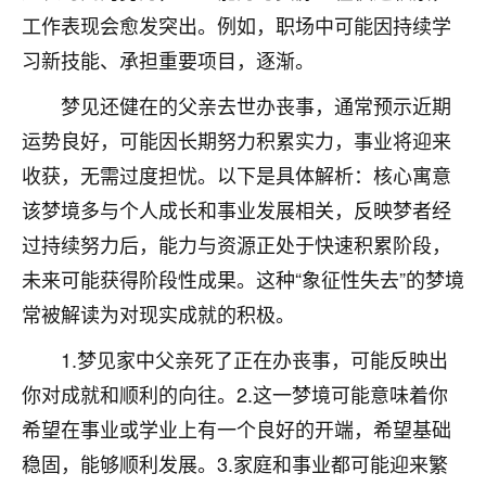
工作表现会愈发突出。例如，职场中可能因持续学
不由人！
习新技能、承担重要项目，逐渐。
9
1天前 来自四川
梦见还健在的父亲去世办丧事，通常预示近期
金白水清
运势良好，可能因长期努力积累实力，事业将迎来
我也想找老师看看，有没有人给个联系方式的啊？
收获，无需过度担忧。以下是具体解析：核心寓意
鹿森
：慧来老师微信：gjsy0624
该梦境多与个人成长和事业发展相关，反映梦者经
过持续努力后，能力与资源正处于快速积累阶段，
12
1天前 来自江西
未来可能获得阶段性成果。这种“象征性失去”的梦境
青春168
常被解读为对现实成就的积极。
我也想要，我也想要！
15
1.梦见家中父亲死了正在办丧事，可能反映出
2天前 来自山西
你对成就和顺利的向往。2.这一梦境可能意味着你
Jessica李
希望在事业或学业上有一个良好的开端，希望基础
老师做不做超度法事？我想给我奶奶做超度，她今年
稳固，能够顺利发展。3.家庭和事业都可能迎来繁
刚去世了。