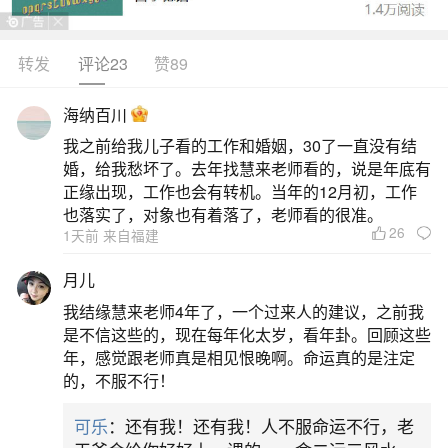
转发
评论23
赞89
生活中像梦到父亲死了办丧事都是很常见的问
题，但是小问题不注意可能会引起大麻烦，下面就
海纳百川
这个问题给大家做一些解读：
我之前给我儿子看的工作和婚姻，30了一直没有结
婚，给我愁坏了。去年找慧来老师看的，说是年底有
1、梦见爸爸死了还办丧事什么意思
正缘出现，工作也会有转机。当年的12月初，工作
也落实了，对象也有着落了，老师看的很准。
26
1天前 来自福建
梦见爸爸死了还办丧事通常预示近期较为顺
利，可能心想事成，同时暗示戒除不良习惯或脱离
月儿
旧环境，也可能反映内心对责任、安全感的深层需
我结缘慧来老师4年了，一个过来人的建议，之前我
求。以下从不同角度展开分析：一、核心意象的象
是不信这些的，现在每年化太岁，看年卦。回顾这些
年，感觉跟老师真是相见恨晚啊。命运真的是注定
征意义梦见父亲：心理学角度认为，父亲在梦中常
的，不服不行！
代表权威、责任或内心渴望的依靠。若梦中感到压
可乐
：还有我！还有我！人不服命运不行，老
抑，可能反映现实中被某些责任（如工作、家庭）