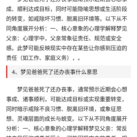
刚找老师做了补财库，希望财运更好一点！
成、顺利达成目标，同时可能隐喻思想或生活阶段
18
2小时前 来自海南
的转变，如戒除坏习惯、脱离旧环境等。以下从不
同角度展开分析：一、核心意象的心理学解释梦见
梦醒时分
父亲：心理学中，父亲常象征责任、规范或安全
我女儿高二叛逆，大半年不上学，一说她就要死要活
的，把我们两口子愁的不行，朋友给我推荐的慧来老
感。此梦可能反映现实中存在某些让你感到压迫的
师，一开始我是病急乱投医，这半年来，法事一个个
责任（如工作、家庭义务），。
做完，我女儿跟变了个人一样，不期望她能考多好的
大学，只要能安安稳稳的把书读了，身体心理都健健
4、梦见爸爸死了还办丧事什么意思
康康的我就很知足了！
鹿森
：可怜天下父母心啊！
梦见爸爸死了还办丧事，通常预示近期会心想
事成、诸事顺利，可能达成目标或实现重要转变，
16
3小时前 来自河北
同时暗示戒除不良习惯、脱离旧环境，或象征思
付深
想、灵魂层面的成长与蜕变。以下从不同角度展开
我是公司人事调整，有升迁机会，但同时竞争的我们
分析：一、核心意象的心理学解释梦见父亲：常反
三个，找老师的时候是抱着侥幸心理，没想到老师看