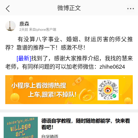
微博正文
鹿森
首页
运势
正文
2天前 来自iphone客户端
有没算八字事业、婚姻、财运厉害的师父推
荐？靠谱的推荐一下！感激不尽！
梦到父亲死了办丧事
[最新]
找到了，感谢大家推荐介绍，我找的慧来
2026-06-03 09:51:08
18 3 赞
老师，有同样问题的可以加老师微信：zhihe0624