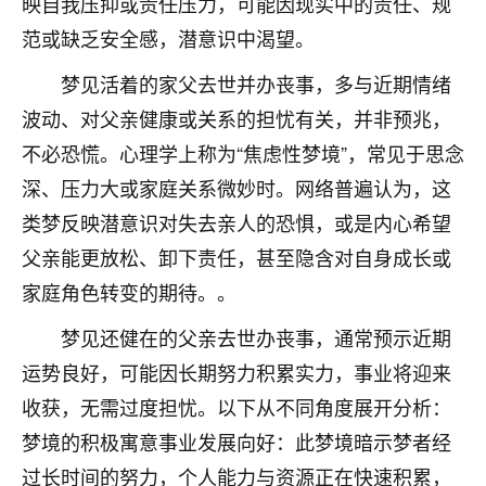
映自我压抑或责任压力，可能因现实中的责任、规
着我晋升有望，我半信半疑的按照老师建议，做了化
太岁还有一个发钱粮，本来年前的人事调整，拖到年
范或缺乏安全感，潜意识中渴望。
后，我以为都没戏了，结果开年一上班，开会提拔升
职第一个就是我，职务无所谓，主要是底薪加了
梦见活着的家父去世并办丧事，多与近期情绪
3000，非常开心，无论如何，感恩感谢！🙏🏻
波动、对父亲健康或关系的担忧有关，并非预兆，
不必恐慌。心理学上称为“焦虑性梦境”，常见于思念
鹿森
：恭喜升职加薪！！，请客吗？�
深、压力大或家庭关系微妙时。网络普遍认为，这
32
12小时前 来自北京
类梦反映潜意识对失去亲人的恐惧，或是内心希望
心心相印
父亲能更放松、卸下责任，甚至隐含对自身成长或
我身体不太好，总是病病殃殃的，去检查又没什么大
家庭角色转变的期待。。
问题，反正就是不舒服。中医西医看遍了，找不到问
题，后来无意中看到有人推荐慧来老师，跟老师聊过
梦见还健在的父亲去世办丧事，通常预示近期
之后，心情豁然开朗，也听老师建议，处理了一些因
运势良好，可能因长期努力积累实力，事业将迎来
果问题。今年以来，身体比以前好多，主要是心情好
收获，无需过度担忧。以下从不同角度展开分析：
了，老师说境随心转，现在深有体会了。
梦境的积极寓意事业发展向好：此梦境暗示梦者经
鹿森
：是的，其实跟老师聊过之后，最大的感
过长时间的努力，个人能力与资源正在快速积累，
触，首先就是心态会变好，万般皆是命，半点