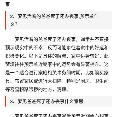
天爷会给你好好上一课的。一命二运三风水，
束
哪样不服都不行！
平安是福
：我也是每年找老师化太岁，看年
2、梦见活着的爸爸死了还办丧事,预示着什
卦，认识老师3年了，都是缘分啊！
么？
19
17分钟前 来自湖北
梦见活着的爸爸死了还办丧事，通常并不直接
心若莲花
预示现实中的不幸，反而可能象征着家中的好运和
我是做餐饮的，这两年，生意屡屡受挫，店开一家关
积极变化。以下是具体的解释：家中运势转好：此
一家，要么生意不好，生意好的就出事。前些年攒的
家底快败光了，真是倒霉！我也想找人看看到底怎么
梦境往往预示着近期家中的运势会有显著提升。这
回事？
是一个适合进行家庭相关事务的时期，比如购买家
具、布置家居或进行大扫除，特别是厨房、卫生间
鹿森
：你可以找老师看看，人有时不服命不行
啊！
等容易积聚污秽的地方，清理。
太阳当空赵
：我也做餐饮的，生意不算大，但
是我从找店开始都是找慧来老师跟进的，选
3、梦见爸爸死了还办丧事什么意思
址、风水、还有开业日子，哪哪都看了，虽然
大环境不好，但是我家生意还可以，前几天又
梦见爸爸死了还办丧事通常预示近期会心想事