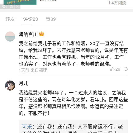
转发
评论23
赞89
生活中像元宵节几月几日有哪些习俗？都是很
常见的问题，但是小问题不注意可能会引起大麻
海纳百川
烦，下面就这个问题给大家做一些解读：
我之前给我儿子看的工作和婚姻，30了一直没有结
婚，给我愁坏了。去年找慧来老师看的，说是年底有
1、元宵节有哪些习俗
正缘出现，工作也会有转机。当年的12月初，工作
也落实了，对象也有着落了，老师看的很准。
26
1天前 来自福建
元宵节的主要习俗包括吃元宵、赏花灯、舞龙
舞狮、猜灯谜、走百病等，具体内容如下：吃元宵
月儿
正月十五吃元宵是元宵节的核心饮食习俗。元宵作
我结缘慧来老师4年了，一个过来人的建议，之前我
为食品历史悠久，宋代民间已流行食用，最初称“浮
是不信这些的，现在每年化太岁，看年卦。回顾这些
年，感觉跟老师真是相见恨晚啊。命运真的是注定
元子”，后演变为“元宵”，因形似元宝，也被生意人
的，不服不行！
称为“元宝”。元宵以糯米粉为皮，内包芝麻、豆沙等
可乐
：还有我！还有我！人不服命运不行，老
甜馅，象征团圆美满。北方称“滚元宵”