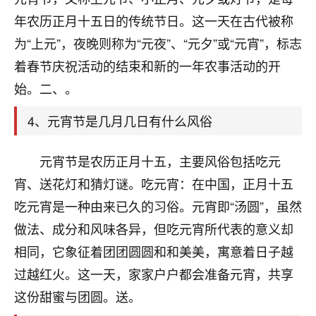
刚找老师做了补财库，希望财运更好一点！
年农历正月十五日的传统节日。这一天在古代被称
18
2小时前 来自海南
为“上元”，夜晚则称为“元夜”、“元夕”或“元宵”，标志
着春节庆祝活动的结束和新的一年农事活动的开
梦醒时分
始。二、。
我女儿高二叛逆，大半年不上学，一说她就要死要活
的，把我们两口子愁的不行，朋友给我推荐的慧来老
4、元宵节是几月几日有什么风俗
师，一开始我是病急乱投医，这半年来，法事一个个
做完，我女儿跟变了个人一样，不期望她能考多好的
大学，只要能安安稳稳的把书读了，身体心理都健健
元宵节是农历正月十五，主要风俗包括吃元
康康的我就很知足了！
宵、送花灯和猜灯谜。吃元宵：在中国，正月十五
鹿森
：可怜天下父母心啊！
吃元宵是一种由来已久的习俗。元宵即“汤圆”，虽然
做法、成分和风味各异，但吃元宵所代表的意义却
16
3小时前 来自河北
相同，它象征着团团圆圆和和美美，寓意着日子越
付深
过越红火。这一天，家家户户都会准备元宵，共享
我是公司人事调整，有升迁机会，但同时竞争的我们
这份甜蜜与团圆。送。
三个，找老师的时候是抱着侥幸心理，没想到老师看