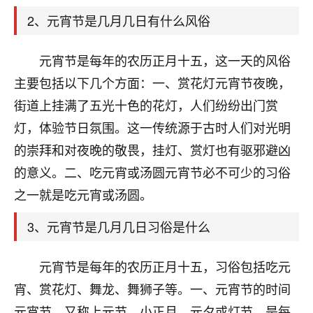
天爷会给你好好上一课的。一命二运三风水，
哪样不服都不行！
2、元宵节是几月几日有什么风俗
平安是福
：我也是每年找老师化太岁，看年
卦，认识老师3年了，都是缘分啊！
元宵节是每年的农历正月十五，这一天的风俗
19
主要包括以下几个方面：一、赏花灯元宵节夜晚，
17分钟前 来自湖北
街道上挂满了五光十色的花灯，人们纷纷出门赏
心若莲花
灯，体验节日氛围。这一传统源于古时人们对光明
我是做餐饮的，这两年，生意屡屡受挫，店开一家关
的崇拜和对夜晚的敬畏，挂灯、赏灯也有驱邪避凶
一家，要么生意不好，生意好的就出事。前些年攒的
家底快败光了，真是倒霉！我也想找人看看到底怎么
的意义。二、吃元宵或汤圆元宵节必不可少的习俗
回事？
之一就是吃元宵或汤圆。
鹿森
：你可以找老师看看，人有时不服命不行
3、元宵节是几月几日习俗是什么
啊！
太阳当空赵
：我也做餐饮的，生意不算大，但
元宵节是每年的农历正月十五，习俗包括吃元
是我从找店开始都是找慧来老师跟进的，选
址、风水、还有开业日子，哪哪都看了，虽然
宵、赏花灯、舞龙、舞狮子等。一、元宵节的时间
大环境不好，但是我家生意还可以，前几天又
元宵节，又称上元节、小正月、元夕或灯节，是每