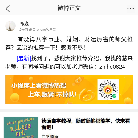
微博正文
鹿森
首页
热点
正文
2天前 来自iphone客户端
有没算八字事业、婚姻、财运厉害的师父推
荐？靠谱的推荐一下！感激不尽！
元宵节几月几日有哪些习俗？
[最新]
找到了，感谢大家推荐介绍，我找的慧来
2026-06-03 11:56:06
29 8 赞
老师，有同样问题的可以加老师微信：zhihe0624