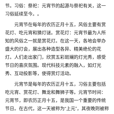
节。习俗：祭祀：元宵节的起源与祭祀有关，这一
不由人！
习俗延续至今。。
9
1天前 来自四川
元宵节在每年的农历正月十五，风俗主要有赏
金白水清
花灯、吃元宵和猜灯谜。赏花灯：元宵节最为人所
我也想找老师看看，有没有人给个联系方式的啊？
知的风俗之一就是赏花灯。在这一天，各地会举办
鹿森
：慧来老师微信：gjsy0624
盛大的灯会，展出各种造型各异、精美绝伦的花
灯。人们走出家门，欣赏五彩斑斓的灯光秀，感受
12
1天前 来自江西
节日的喜庆氛围。现代科技元素的融入，如灯光
青春168
秀、互动投影等，使得赏灯活动。
我也想要，我也想要！
元宵节是每年的农历正月十五，习俗主要包括
15
2天前 来自山西
吃元宵、赏花灯、舞龙和舞狮子等。元宵节时间：
Jessica李
元宵节，即农历正月十五，是我国一个重要的传统
老师做不做超度法事？我想给我奶奶做超度，她今年
节日。在古代，这一天被称为“上元”，其夜晚则被称
刚去世了。