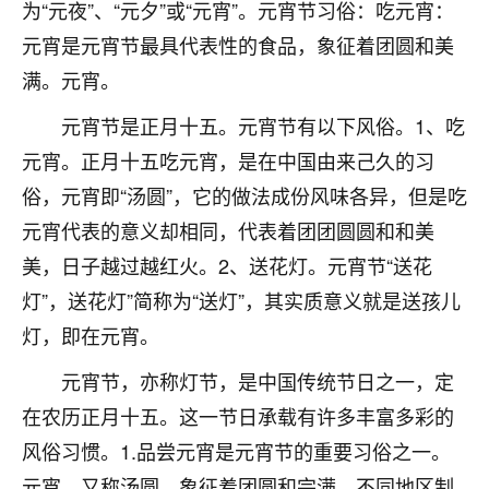
为“元夜”、“元夕”或“元宵”。元宵节习俗：吃元宵：
七零老顽童
：我母亲前年离世，刚开始我经常
元宵是元宵节最具代表性的食品，象征着团圆和美
做梦梦见她，后来也是朋友介绍，找到慧来老
满。元宵。
师，安排了超度法事，做梦再也没有梦到过
了，一开始是半信半疑的，图个心安，给亡母
元宵节是正月十五。元宵节有以下风俗。1、吃
超度，现在看来，人不信也不行。
元宵。正月十五吃元宵，是在中国由来己久的习
11
2天前 来自云南
俗，元宵即“汤圆”，它的做法成份风味各异，但是吃
元宵代表的意义却相同，代表着团团圆圆和和美
优秀的张同学
美，日子越过越红火。2、送花灯。元宵节“送花
老师收徒吗？？我对这些很感兴趣
15
2天前 来自山西
灯”，送花灯”简称为“送灯”，其实质意义就是送孩儿
灯，即在元宵。
元宵节，亦称灯节，是中国传统节日之一，定
在农历正月十五。这一节日承载有许多丰富多彩的
风俗习惯。1.品尝元宵是元宵节的重要习俗之一。
元宵，又称汤圆，象征着团圆和完满。不同地区制