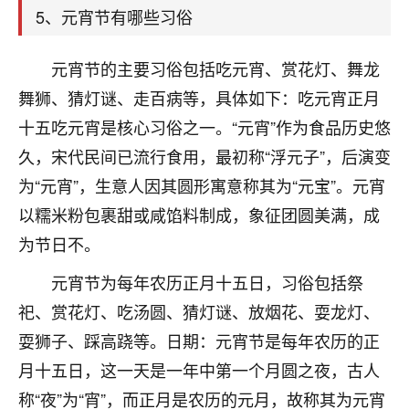
着我晋升有望，我半信半疑的按照老师建议，做了化
5、元宵节有哪些习俗
太岁还有一个发钱粮，本来年前的人事调整，拖到年
后，我以为都没戏了，结果开年一上班，开会提拔升
职第一个就是我，职务无所谓，主要是底薪加了
元宵节的主要习俗包括吃元宵、赏花灯、舞龙
3000，非常开心，无论如何，感恩感谢！🙏🏻
舞狮、猜灯谜、走百病等，具体如下：吃元宵正月
十五吃元宵是核心习俗之一。“元宵”作为食品历史悠
鹿森
：恭喜升职加薪！！，请客吗？�
久，宋代民间已流行食用，最初称“浮元子”，后演变
32
12小时前 来自北京
为“元宵”，生意人因其圆形寓意称其为“元宝”。元宵
心心相印
以糯米粉包裹甜或咸馅料制成，象征团圆美满，成
我身体不太好，总是病病殃殃的，去检查又没什么大
为节日不。
问题，反正就是不舒服。中医西医看遍了，找不到问
元宵节为每年农历正月十五日，习俗包括祭
题，后来无意中看到有人推荐慧来老师，跟老师聊过
之后，心情豁然开朗，也听老师建议，处理了一些因
祀、赏花灯、吃汤圆、猜灯谜、放烟花、耍龙灯、
果问题。今年以来，身体比以前好多，主要是心情好
耍狮子、踩高跷等。日期：元宵节是每年农历的正
了，老师说境随心转，现在深有体会了。
月十五日，这一天是一年中第一个月圆之夜，古人
鹿森
：是的，其实跟老师聊过之后，最大的感
称“夜”为“宵”，而正月是农历的元月，故称其为元宵
触，首先就是心态会变好，万般皆是命，半点