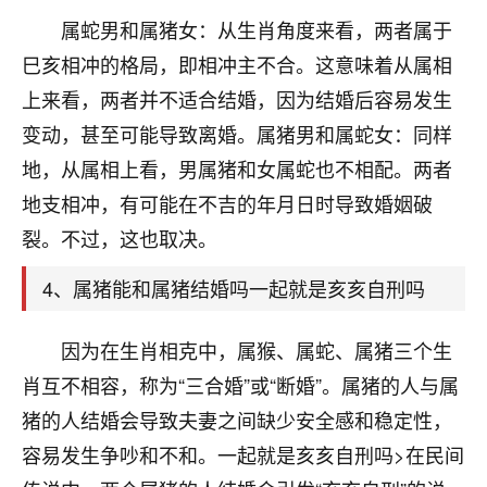
刚找老师做了补财库，希望财运更好一点！
属蛇男和属猪女：从生肖角度来看，两者属于
18
2小时前 来自海南
巳亥相冲的格局，即相冲主不合。这意味着从属相
上来看，两者并不适合结婚，因为结婚后容易发生
梦醒时分
变动，甚至可能导致离婚。属猪男和属蛇女：同样
我女儿高二叛逆，大半年不上学，一说她就要死要活
的，把我们两口子愁的不行，朋友给我推荐的慧来老
地，从属相上看，男属猪和女属蛇也不相配。两者
师，一开始我是病急乱投医，这半年来，法事一个个
地支相冲，有可能在不吉的年月日时导致婚姻破
做完，我女儿跟变了个人一样，不期望她能考多好的
大学，只要能安安稳稳的把书读了，身体心理都健健
裂。不过，这也取决。
康康的我就很知足了！
4、属猪能和属猪结婚吗一起就是亥亥自刑吗
鹿森
：可怜天下父母心啊！
因为在生肖相克中，属猴、属蛇、属猪三个生
16
3小时前 来自河北
肖互不相容，称为“三合婚”或“断婚”。属猪的人与属
付深
猪的人结婚会导致夫妻之间缺少安全感和稳定性，
我是公司人事调整，有升迁机会，但同时竞争的我们
容易发生争吵和不和。一起就是亥亥自刑吗>在民间
三个，找老师的时候是抱着侥幸心理，没想到老师看