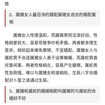
天爷会给你好好上一课的。一命二运三风水，
致
哪样不服都不行！
平安是福
：我也是每年找老师化太岁，看年
2、属猪女人最忌讳的婚配属猪女适合的婚配属
卦，认识老师3年了，都是缘分啊！
相
19
17分钟前 来自湖北
属猪女人性情温和，而属猴男则活泼好动，性
心若莲花
格相差较大，容易导致争吵和矛盾。两者都多情生
我是做餐饮的，这两年，生意屡屡受挫，店开一家关
是非，相处起来难免摩擦，不宜婚配。属猪女人与
一家，要么生意不好，生意好的就出事。前些年攒的
家底快败光了，真是倒霉！我也想找人看看到底怎么
属蛇男不合适属猪女人善于运筹帷幄，而属蛇男喜
回事？
欢管闲事，两者性格相左，容易产生磨擦。属蛇男
性急刚强，难以与属猪女和谐相处。生辰八字合婚
鹿森
：你可以找老师看看，人有时不服命不行
啊！
配对卜筮之道通过生辰。
太阳当空赵
：我也做餐饮的，生意不算大，但
是我从找店开始都是找慧来老师跟进的，选
3、属猪和属蛇的婚姻相配吗属猪的与属蛇的合
址、风水、还有开业日子，哪哪都看了，虽然
婚好不好
大环境不好，但是我家生意还可以，前几天又