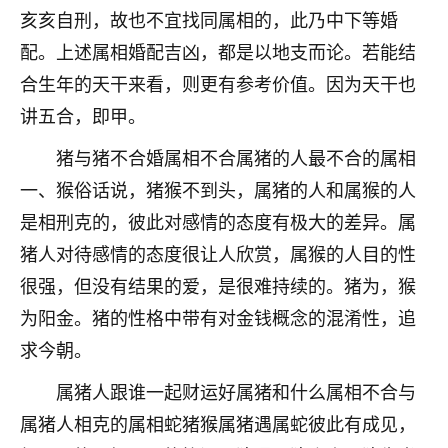
亥亥自刑，故也不宜找同属相的，此乃中下等婚
不由人！
配。上述属相婚配吉凶，都是以地支而论。若能结
9
1天前 来自四川
合生年的天干来看，则更有参考价值。因为天干也
金白水清
讲五合，即甲。
我也想找老师看看，有没有人给个联系方式的啊？
猪与猪不合婚属相不合属猪的人最不合的属相
一、猴俗话说，猪猴不到头，属猪的人和属猴的人
鹿森
：慧来老师微信：gjsy0624
是相刑克的，彼此对感情的态度有极大的差异。属
12
1天前 来自江西
猪人对待感情的态度很让人欣赏，属猴的人目的性
青春168
很强，但没有结果的爱，是很难持续的。猪为，猴
我也想要，我也想要！
为阳金。猪的性格中带有对金钱概念的混淆性，追
15
2天前 来自山西
求今朝。
Jessica李
属猪人跟谁一起财运好属猪和什么属相不合与
老师做不做超度法事？我想给我奶奶做超度，她今年
属猪人相克的属相蛇猪猴属猪遇属蛇彼此有成见，
刚去世了。