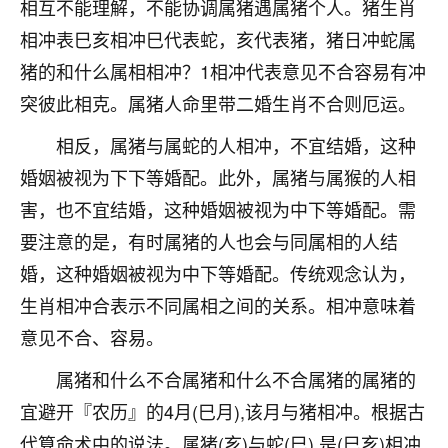
相互不能理解，不能协调属猪遇属猪个人。猪生肖
七零老顽童
：我母亲前年离世，刚开始我经常
相冲表巳亥相冲巳代表蛇，亥代表猪，猪日冲蛇属
做梦梦见她，后来也是朋友介绍，找到慧来老
猪的和什么属相相冲？1相冲代表意见不合容易有冲
师，安排了超度法事，做梦再也没有梦到过
了，一开始是半信半疑的，图个心安，给亡母
突彼此相克。属猪人命里带二婚生肖不合则厄运。
超度，现在看来，人不信也不行。
相反，属猪与属蛇的人相冲，不宜结婚，这种
11
2天前 来自云南
婚姻被视为下下等婚配。此外，属猪与属猴的人相
害，也不宜结婚，这种婚姻被视为中下等婚配。需
优秀的张同学
要注意的是，有时属猪的人也会与同属相的人结
老师收徒吗？？我对这些很感兴趣
15
2天前 来自山西
婚，这种婚姻被视为中下等婚配。传统观念认为，
生肖相冲合表示不同属相之间的关系。相冲意味着
意见不合、容易。
属猪和什么不合属猪和什么不合属猪的属猪的
宜避开『农历』的4月(巳月),该月与猪相冲。根据古
代算命术中的说法。属猪(亥)与蛇(巳),是(巳亥)相冲,