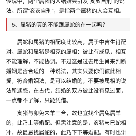
传说中，两个属猪的人结婚会引发“亥亥自刑”的说
着我晋升有望，我半信半疑的按照老师建议，做了化
太岁还有一个发钱粮，本来年前的人事调整，拖到年
法。所谓“亥亥自刑”，是指两个属猪的人会互相。
后，我以为都没戏了，结果开年一上班，开会提拔升
职第一个就是我，职务无所谓，主要是底薪加了
5、属猪的真的不能跟属蛇的在一起吗？
3000，非常开心，无论如何，感恩感谢！🙏🏻
属蛇和属猪的相配度比较高，属于中吉生肖配
鹿森
：恭喜升职加薪！！，请客吗？�
对。属蛇和属猪是相克的属相：彼此有成见，相互
32
12小时前 来自北京
不能理解，不能协调。不过这是过去用生肖来判断
心心相印
婚姻是否合适的一种说法，其实只要你们彼此相
我身体不太好，总是病病殃殃的，去检查又没什么大
爱，符合婚姻法，是可以结婚的，不要被属相的说
问题，反正就是不舒服。中医西医看遍了，找不到问
法所迷惑，在古代，结婚的双方彼此没有见过面，
题，后来无意中看到有人推荐慧来老师，跟老师聊过
一点都不了解，只能凭借。
之后，心情豁然开朗，也听老师建议，处理了一些因
果问题。今年以来，身体比以前好多，主要是心情好
亥猪与卯兔未羊三合，故也宜找个属兔属羊
了，老师说境随心转，现在深有体会了。
的，此乃上等婚配。但需注意的是，亥猪与巳蛇相
鹿森
：是的，其实跟老师聊过之后，最大的感
冲，故最忌找属蛇的，此乃下下等婚配。有时也讲
触，首先就是心态会变好，万般皆是命，半点