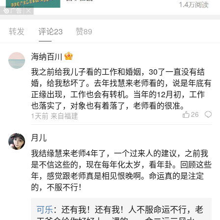
转发
评论23
赞89
生活中像属猪的不能与属什么合婚？都是很常
见的问题，但是小问题不注意可能会引起大麻烦，
海纳百川
下面就这个问题给大家做一些解读：
我之前给我儿子看的工作和婚姻，30了一直没有结
婚，给我愁坏了。去年找慧来老师看的，说是年底有
1、属猪结婚忌讳什么属相
正缘出现，工作也会有转机。当年的12月初，工作
也落实了，对象也有着落了，老师看的很准。
26
1天前 来自福建
属猪的人在结婚时，通常忌讳与属蛇的人结
合，因为根据传统生肖配对理论，猪和蛇属于相冲
月儿
的属相，可能会导致婚姻生活中的矛盾和不和谐。
我结缘慧来老师4年了，一个过来人的建议，之前我
这一观点源于中国传统文化中关于生肖之间的相生
是不信这些的，现在每年化太岁，看年卦。回顾这些
年，感觉跟老师真是相见恨晚啊。命运真的是注定
相克关系。具体来说，十二生肖之间存在相合、相
的，不服不行！
害、相冲等不同的相互作用，而猪（亥）与蛇
可乐
：还有我！还有我！人不服命运不行，老
（巳）正好形成“巳亥相冲”的格局。这种相冲可能导