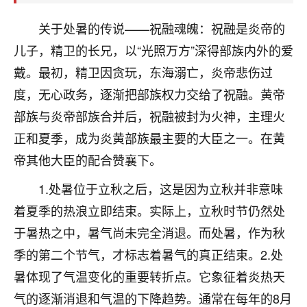
着我晋升有望，我半信半疑的按照老师建议，做了化
太岁还有一个发钱粮，本来年前的人事调整，拖到年
关于处暑的传说——祝融魂魄：祝融是炎帝的
后，我以为都没戏了，结果开年一上班，开会提拔升
儿子，精卫的长兄，以“光照万方”深得部族内外的爱
职第一个就是我，职务无所谓，主要是底薪加了
3000，非常开心，无论如何，感恩感谢！🙏🏻
戴。最初，精卫因贪玩，东海溺亡，炎帝悲伤过
度，无心政务，逐渐把部族权力交给了祝融。黄帝
鹿森
：恭喜升职加薪！！，请客吗？�
部族与炎帝部族合并后，祝融被封为火神，主理火
32
12小时前 来自北京
正和夏季，成为炎黄部族最主要的大臣之一。在黄
心心相印
帝其他大臣的配合赞襄下。
我身体不太好，总是病病殃殃的，去检查又没什么大
1.处暑位于立秋之后，这是因为立秋并非意味
问题，反正就是不舒服。中医西医看遍了，找不到问
着夏季的热浪立即结束。实际上，立秋时节仍然处
题，后来无意中看到有人推荐慧来老师，跟老师聊过
之后，心情豁然开朗，也听老师建议，处理了一些因
于暑热之中，暑气尚未完全消退。而处暑，作为秋
果问题。今年以来，身体比以前好多，主要是心情好
季的第二个节气，才标志着暑气的真正结束。2.处
了，老师说境随心转，现在深有体会了。
暑体现了气温变化的重要转折点。它象征着炎热天
鹿森
：是的，其实跟老师聊过之后，最大的感
气的逐渐消退和气温的下降趋势。通常在每年的8月
触，首先就是心态会变好，万般皆是命，半点