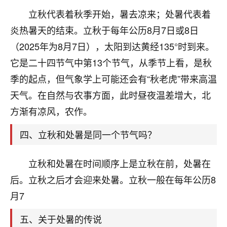
刚找老师做了补财库，希望财运更好一点！
立秋代表着秋季开始，暑去凉来；处暑代表着
18
2小时前 来自海南
炎热暑天的结束。立秋于每年公历8月7日或8日
（2025年为8月7日），太阳到达黄经135°时到来。
梦醒时分
它是二十四节气中第13个节气，从季节上看，是秋
我女儿高二叛逆，大半年不上学，一说她就要死要活
的，把我们两口子愁的不行，朋友给我推荐的慧来老
季的起点，但气象学上可能还会有“秋老虎”带来高温
师，一开始我是病急乱投医，这半年来，法事一个个
天气。在自然与农事方面，此时昼夜温差增大，北
做完，我女儿跟变了个人一样，不期望她能考多好的
大学，只要能安安稳稳的把书读了，身体心理都健健
方渐有凉风，农作。
康康的我就很知足了！
四、立秋和处暑是同一个节气吗？
鹿森
：可怜天下父母心啊！
立秋和处暑在时间顺序上是立秋在前，处暑在
16
3小时前 来自河北
后。立秋之后才会迎来处暑。立秋一般在每年公历8
付深
月7
我是公司人事调整，有升迁机会，但同时竞争的我们
三个，找老师的时候是抱着侥幸心理，没想到老师看
五、关于处暑的传说