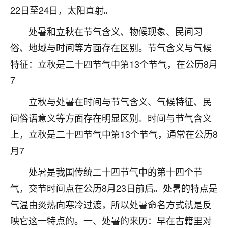
22日至24日，太阳直射。
不由人！
处暑和立秋在节气含义、物候现象、民间习
9
1天前 来自四川
俗、地域与时间等方面存在区别。节气含义与气候
金白水清
特征：立秋是二十四节气中第13个节气，在公历8月
我也想找老师看看，有没有人给个联系方式的啊？
7
鹿森
：慧来老师微信：gjsy0624
立秋与处暑在时间与节气含义、气候特征、民
间俗语意义等方面存在明显区别。时间与节气含义
12
1天前 来自江西
上，立秋是二十四节气中第13个节气，通常在公历8
青春168
月7
我也想要，我也想要！
15
2天前 来自山西
处暑是我国传统二十四节气中的第十四个节
气，交节时间点在公历8月23日前后。处暑的特点是
Jessica李
气温由炎热向寒冷过渡，所以处暑命名方式就是反
老师做不做超度法事？我想给我奶奶做超度，她今年
刚去世了。
映它这一特点的。一、处暑的来历：早在古籍里对