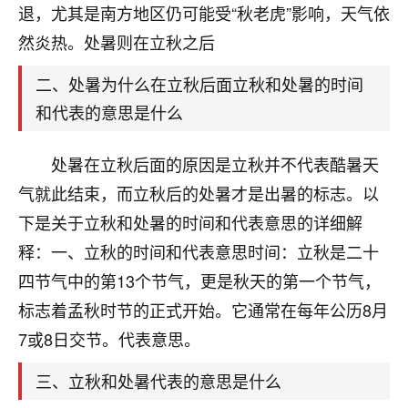
天爷会给你好好上一课的。一命二运三风水，
退，尤其是南方地区仍可能受“秋老虎”影响，天气依
哪样不服都不行！
然炎热。处暑则在立秋之后
平安是福
：我也是每年找老师化太岁，看年
卦，认识老师3年了，都是缘分啊！
二、处暑为什么在立秋后面立秋和处暑的时间
19
17分钟前 来自湖北
和代表的意思是什么
心若莲花
处暑在立秋后面的原因是立秋并不代表酷暑天
我是做餐饮的，这两年，生意屡屡受挫，店开一家关
气就此结束，而立秋后的处暑才是出暑的标志。以
一家，要么生意不好，生意好的就出事。前些年攒的
家底快败光了，真是倒霉！我也想找人看看到底怎么
下是关于立秋和处暑的时间和代表意思的详细解
回事？
释：一、立秋的时间和代表意思时间：立秋是二十
四节气中的第13个节气，更是秋天的第一个节气，
鹿森
：你可以找老师看看，人有时不服命不行
啊！
标志着孟秋时节的正式开始。它通常在每年公历8月
太阳当空赵
：我也做餐饮的，生意不算大，但
7或8日交节。代表意思。
是我从找店开始都是找慧来老师跟进的，选
址、风水、还有开业日子，哪哪都看了，虽然
三、立秋和处暑代表的意思是什么
大环境不好，但是我家生意还可以，前几天又