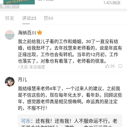
转发
评论23
赞89
生活中像立秋处暑的来历都是很常见的问题，
但是小问题不注意可能会引起大麻烦，下面就这个
海纳百川
问题给大家做一些解读：
我之前给我儿子看的工作和婚姻，30了一直没有结
婚，给我愁坏了。去年找慧来老师看的，说是年底有
一、立秋和处暑是一个意思吗处暑为什么在立
正缘出现，工作也会有转机。当年的12月初，工作
秋后面
也落实了，对象也有着落了，老师看的很准。
26
1天前 来自福建
立秋和处暑不是一个意思，处暑在立秋后面是
月儿
因为立秋仅代表秋天开始、暑气未尽，而处暑标志
我结缘慧来老师4年了，一个过来人的建议，之前我
着炎热暑天正式结束，二者在时间顺序和气候意义
是不信这些的，现在每年化太岁，看年卦。回顾这些
年，感觉跟老师真是相见恨晚啊。命运真的是注定
上存在递进关系。具体区别如下：时间顺序与气候
的，不服不行！
意义立秋是秋季的第一个节气，通常在每年8月7日
可乐
：还有我！还有我！人不服命运不行，老
或8日，标志着秋天的开始，但此时暑气尚未完全消