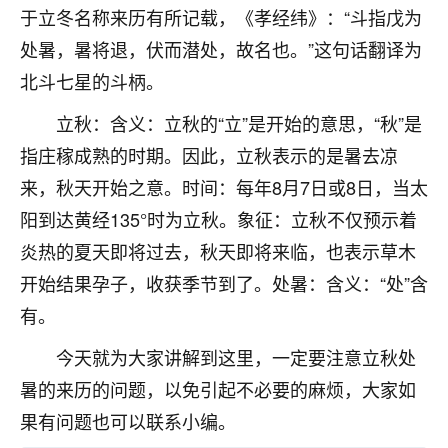
于立冬名称来历有所记载，《孝经纬》：“斗指戊为
七零老顽童
：我母亲前年离世，刚开始我经常
处暑，暑将退，伏而潜处，故名也。”这句话翻译为
做梦梦见她，后来也是朋友介绍，找到慧来老
师，安排了超度法事，做梦再也没有梦到过
北斗七星的斗柄。
了，一开始是半信半疑的，图个心安，给亡母
立秋：含义：立秋的“立”是开始的意思，“秋”是
超度，现在看来，人不信也不行。
指庄稼成熟的时期。因此，立秋表示的是暑去凉
11
2天前 来自云南
来，秋天开始之意。时间：每年8月7日或8日，当太
优秀的张同学
阳到达黄经135°时为立秋。象征：立秋不仅预示着
老师收徒吗？？我对这些很感兴趣
炎热的夏天即将过去，秋天即将来临，也表示草木
15
2天前 来自山西
开始结果孕子，收获季节到了。处暑：含义：“处”含
有。
今天就为大家讲解到这里，一定要注意立秋处
暑的来历的问题，以免引起不必要的麻烦，大家如
果有问题也可以联系小编。