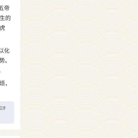
五帝
出生的
与虎
以化
势。
。
烦，
如涉