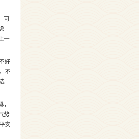
，可
虎
上一
不好
，不
选
貅，
气势
平安