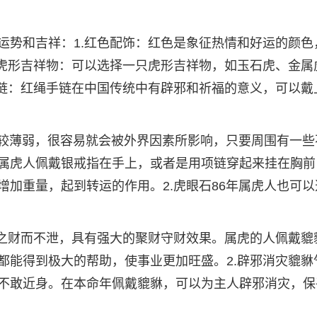
运势和吉祥：1.红色配饰：红色是象征热情和好运的颜色
.虎形吉祥物：可以选择一只虎形吉祥物，如玉石虎、金属
手链：红绳手链在中国传统中有辟邪和祈福的意义，可以戴
比较薄弱，很容易就会被外界因素所影响，只要周围有一些
属虎人佩戴银戒指在手上，或者是用项链穿起来挂在胸前
加重量，起到转运的作用。2.虎眼石86年属虎人也可以
方之财而不泄，具有强大的聚财守财效果。属虎的人佩戴貔
都能得到极大的帮助，使事业更加旺盛。2.辟邪消灾貔貅
不敢近身。在本命年佩戴貔貅，可以为主人辟邪消灾，保