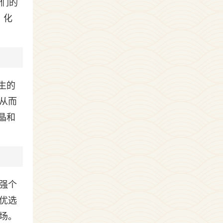
他们的
，化
生的
从而
晶和
强个
优选
场。