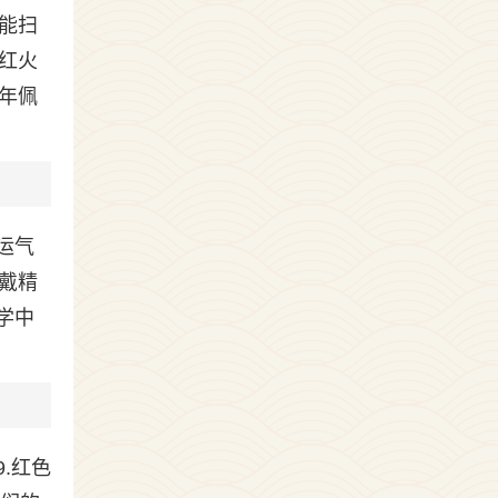
能扫
红火
年佩
运气
戴精
学中
.红色