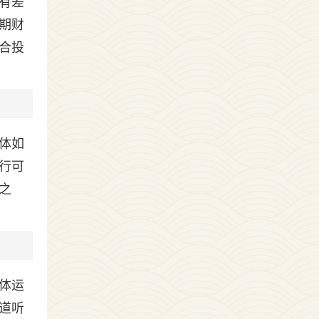
有差
期财
合投
体如
行可
之
体运
道听