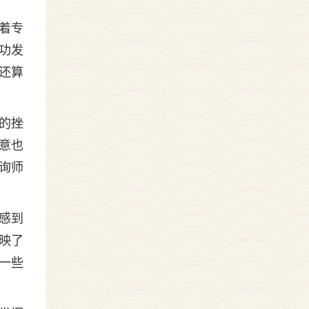
着专
功发
还算
的挫
意也
询师
感到
映了
一些