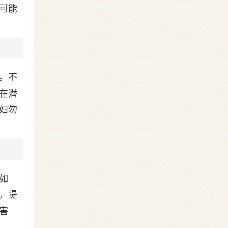
可能
。不
在潜
妇勿
如
，提
害