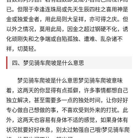
刚找老师做了补财库，希望财运更好一点！
已。但限于幸逢连珠局或先天生辰四柱之喜用神是
18
2小时前 来自海南
金或独爱金者，用此局则大呈祥，亦可得之庆。但
以外之情况，莫用此局，因金之超过钢硬不化，诱
梦醒时分
化顽刚失和之争端或自陷孤独、遭难、乱杂诸不
我女儿高二叛逆，大半年不上学，一说她就要死要活
的，把我们两口子愁的不行，朋友给我推荐的慧来老
祥，切莫轻。
师，一开始我是病急乱投医，这半年来，法事一个个
做完，我女儿跟变了个人一样，不期望她能考多好的
四、梦见骑车爬坡是什么意思
大学，只要能安安稳稳的把书读了，身体心理都健健
康康的我就很知足了！
梦见骑车爬坡是什么意思梦见骑车爬坡意味
鹿森
：可怜天下父母心啊！
着，这两天的你显得有点孤僻，许多事情都想自己
独立解决，甚至需要多一点的独处时间，让你好好
16
3小时前 来自河北
专心做自己想做的事，不喜欢受到外来的打扰。此
付深
外，这两天也容易有身体不适的感觉，如果身体有
我是公司人事调整，有升迁机会，但同时竞争的我们
状况就要好好休息，别太过勉强自己哦!梦见骑车爬
三个，找老师的时候是抱着侥幸心理，没想到老师看