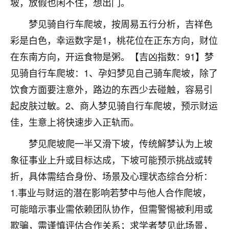
坡，放假也闲不住，想出门。
着我晋升有望，我半信半疑的按照老师建议，做了化
太岁还有一个发钱粮，本来年前的人事调整，拖到年
梦见骑自行车爬坡，按周易五行分析，吉祥色
后，我以为都没戏了，结果开年一上班，开会提拔升
职第一个就是我，职务无所谓，主要是底薪加了
彩是白色，幸运数字是1，桃花位在正东方向，财位
3000，非常开心，无论如何，感恩感谢！🙏🏻
在东南方向，开运食物是粥。【吉凶指数：91】梦
见骑自行车爬坡：1、孕妇梦见自己骑车爬坡，除了
鹿森
：恭喜升职加薪！！，请客吗？�
饮食方面要注意外，路边的东西少去碰触，容易引
32
12小时前 来自北京
起皮肤过敏。2、商人梦见骑自行车爬坡，预示财运
心心相印
佳，生意上将快速步入正轨而。
我身体不太好，总是病病殃殃的，去检查又没什么大
梦见爬坡爬一半又滑下坡，传统解梦认为上坡
问题，反正就是不舒服。中医西医看遍了，找不到问
题，后来无意中看到有人推荐慧来老师，跟老师聊过
象征事业上升或目标达成，下坡可能预示挑战或转
之后，心情豁然开朗，也听老师建议，处理了一些因
折，具体需结合身份、场景及心理状态综合分析：
果问题。今年以来，身体比以前好多，主要是心情好
1.事业与财运的潜在影响若梦中与他人合作爬坡，
了，老师说境随心转，现在深有体会了。
可能暗示事业需依赖团队协作，但需警惕被利用或
鹿森
：是的，其实跟老师聊过之后，最大的感
欺骗，需谨慎评估合作关系；求学者梦见此场景，
触，首先就是心态会变好，万般皆是命，半点