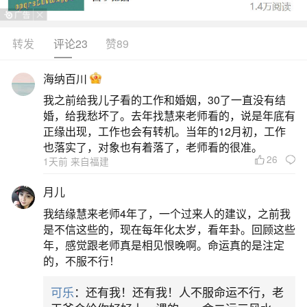
转发
评论23
赞89
生活中像梦见骑车爬坡轻松滑下都是很常见的
问题，但是小问题不注意可能会引起大麻烦，下面
海纳百川
就这个问题给大家做一些解读：
我之前给我儿子看的工作和婚姻，30了一直没有结
婚，给我愁坏了。去年找慧来老师看的，说是年底有
一、梦见骑自行车爬坡是什么意思？
正缘出现，工作也会有转机。当年的12月初，工作
也落实了，对象也有着落了，老师看的很准。
26
1天前 来自福建
男性梦见骑自行车爬坡：说明万事如意，运气
佳，事业上也会有不错的发展契机，好好把握。中
月儿
年人梦见骑自行车爬坡：要注意手足部受伤，有可
我结缘慧来老师4年了，一个过来人的建议，之前我
能发生突发性疾病。要注意正常作息，不要暴饮暴
是不信这些的，现在每年化太岁，看年卦。回顾这些
年，感觉跟老师真是相见恨晚啊。命运真的是注定
食，通宵熬夜。上班族梦见骑自行车爬坡：预示工
的，不服不行！
作上如意，做事谨慎小心，工作上得到延伸，工作
可乐
：还有我！还有我！人不服命运不行，老
上能取得不错的成绩。梦见自己骑车爬坡梦见自己