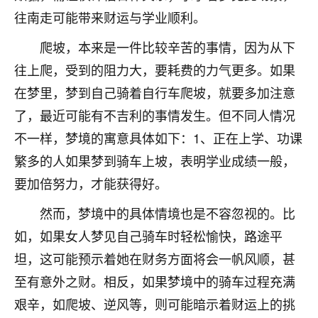
不由人！
往南走可能带来财运与学业顺利。
爬坡，本来是一件比较辛苦的事情，因为从下
9
1天前 来自四川
往上爬，受到的阻力大，要耗费的力气更多。如果
金白水清
在梦里，梦到自己骑着自行车爬坡，就要多加注意
我也想找老师看看，有没有人给个联系方式的啊？
了，最近可能有不吉利的事情发生。但不同人情况
鹿森
：慧来老师微信：gjsy0624
不一样，梦境的寓意具体如下：1、正在上学、功课
繁多的人如果梦到骑车上坡，表明学业成绩一般，
12
1天前 来自江西
要加倍努力，才能获得好。
青春168
然而，梦境中的具体情境也是不容忽视的。比
我也想要，我也想要！
15
如，如果女人梦见自己骑车时轻松愉快，路途平
2天前 来自山西
坦，这可能预示着她在财务方面将会一帆风顺，甚
Jessica李
至有意外之财。相反，如果梦境中的骑车过程充满
老师做不做超度法事？我想给我奶奶做超度，她今年
艰辛，如爬坡、逆风等，则可能暗示着财运上的挑
刚去世了。