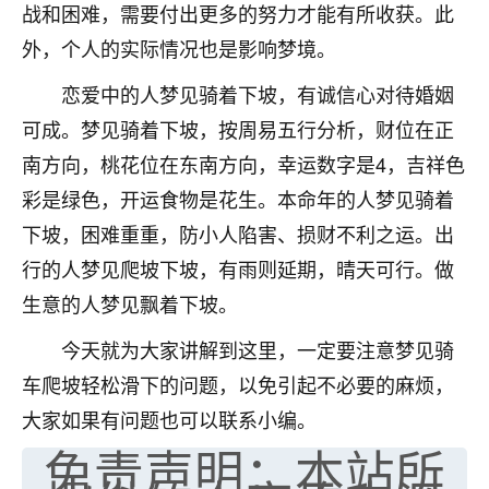
战和困难，需要付出更多的努力才能有所收获。此
七零老顽童
：我母亲前年离世，刚开始我经常
外，个人的实际情况也是影响梦境。
做梦梦见她，后来也是朋友介绍，找到慧来老
师，安排了超度法事，做梦再也没有梦到过
恋爱中的人梦见骑着下坡，有诚信心对待婚姻
了，一开始是半信半疑的，图个心安，给亡母
可成。梦见骑着下坡，按周易五行分析，财位在正
超度，现在看来，人不信也不行。
南方向，桃花位在东南方向，幸运数字是4，吉祥色
11
2天前 来自云南
彩是绿色，开运食物是花生。本命年的人梦见骑着
优秀的张同学
下坡，困难重重，防小人陷害、损财不利之运。出
老师收徒吗？？我对这些很感兴趣
行的人梦见爬坡下坡，有雨则延期，晴天可行。做
15
2天前 来自山西
生意的人梦见飘着下坡。
今天就为大家讲解到这里，一定要注意梦见骑
车爬坡轻松滑下的问题，以免引起不必要的麻烦，
大家如果有问题也可以联系小编。
免责声明：本站所