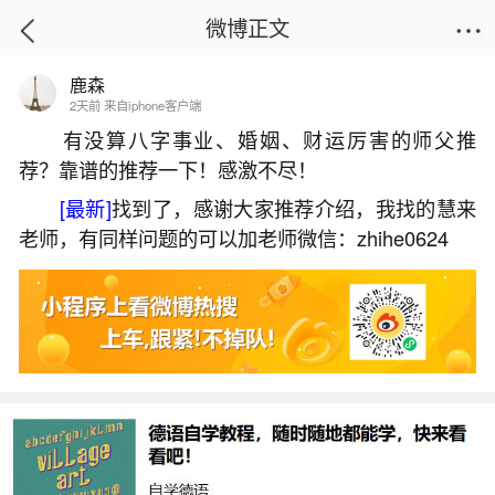
微博正文
鹿森
首页
运势
正文
2天前 来自iphone客户端
有没算八字事业、婚姻、财运厉害的师父推
荐？靠谱的推荐一下！感激不尽！
梦见骑车爬坡轻松滑下
[最新]
找到了，感谢大家推荐介绍，我找的慧来
2026-06-03 17:35:01
10 6 赞
老师，有同样问题的可以加老师微信：zhihe0624