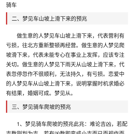
天爷会给你好好上一课的。一命二运三风水，
骑车
哪样不服都不行！
平安是福
：我也是每年找老师化太岁，看年
二、梦见车山坡上滑下来的预兆
卦，认识老师3年了，都是缘分啊！
19
做生意的人梦见车山坡上滑下来，代表营利有
17分钟前 来自湖北
亏损，往北方重新整顿再经营。做生意的人梦见爬
心若莲花
坡滑下来，代表未能专心在事业上发挥，应该专注
我是做餐饮的，这两年，生意屡屡受挫，店开一家关
关切。做生意的人梦见下雨天从山坡上滑下来，代
一家，要么生意不好，生意好的就出事。前些年攒的
家底快败光了，真是倒霉！我也想找人看看到底怎么
表忽停忽作不很顺利，无法持久，有亏损。恋爱中
回事？
的人梦见车从山坡上滑下来，说明掌握时机求婚必
鹿森
：你可以找老师看看，人有时不服命不行
有结果，婚姻可成。梦见从。
啊！
三、梦见骑车爬坡的预兆
太阳当空赵
：我也做餐饮的，生意不算大，但
是我从找店开始都是找慧来老师跟进的，选
址、风水、还有开业日子，哪哪都看了，虽然
1、梦见骑车爬坡的预兆此兆：难论吉凶，若配
大环境不好，但是我家生意还可以，前几天又
吉数则判为吉。若有凶数即变成小吉而已而视作而