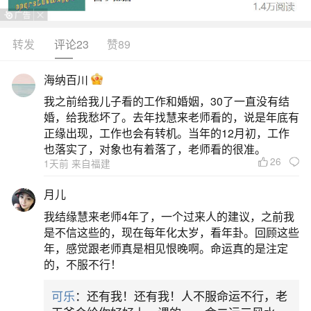
转发
评论23
赞89
生活中像1956属猴人一生运程都是很常见的问
题，但是小问题不注意可能会引起大麻烦，下面就
海纳百川
这个问题给大家做一些解读：
我之前给我儿子看的工作和婚姻，30了一直没有结
婚，给我愁坏了。去年找慧来老师看的，说是年底有
1、56年猴女晚年命运,1956属猴人的后半生
正缘出现，工作也会有转机。当年的12月初，工作
也落实了，对象也有着落了，老师看的很准。
26
1天前 来自福建
二月出生的属猴人，运程并不顺畅。尽管他们
聪明灵秀，又有父辈的支持，但官运亨通和职地位
月儿
可能不会持久，财源也会出现大起大落的情况。这
我结缘慧来老师4年了，一个过来人的建议，之前我
主要是因为身边有小人在暗中作祟，背叛和使坏，
是不信这些的，现在每年化太岁，看年卦。回顾这些
年，感觉跟老师真是相见恨晚啊。命运真的是注定
给他们带来各种损失。因此，这个月出生的猴人需
的，不服不行！
要小心行事，从小培养正直诚实的原则，不能只看
可乐
：还有我！还有我！人不服命运不行，老
眼前的利益。三月出生的属猴人，聪明灵巧，才能