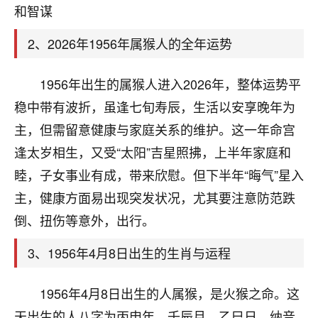
天爷会给你好好上一课的。一命二运三风水，
和智谋
哪样不服都不行！
平安是福
：我也是每年找老师化太岁，看年
2、2026年1956年属猴人的全年运势
卦，认识老师3年了，都是缘分啊！
19
1956年出生的属猴人进入2026年，整体运势平
17分钟前 来自湖北
稳中带有波折，虽逢七旬寿辰，生活以安享晚年为
心若莲花
主，但需留意健康与家庭关系的维护。这一年命宫
我是做餐饮的，这两年，生意屡屡受挫，店开一家关
逢太岁相生，又受“太阳”吉星照拂，上半年家庭和
一家，要么生意不好，生意好的就出事。前些年攒的
家底快败光了，真是倒霉！我也想找人看看到底怎么
睦，子女事业有成，带来欣慰。但下半年“晦气”星入
回事？
主，健康方面易出现突发状况，尤其要注意防范跌
鹿森
：你可以找老师看看，人有时不服命不行
倒、扭伤等意外，出行。
啊！
3、1956年4月8日出生的生肖与运程
太阳当空赵
：我也做餐饮的，生意不算大，但
是我从找店开始都是找慧来老师跟进的，选
址、风水、还有开业日子，哪哪都看了，虽然
1956年4月8日出生的人属猴，是火猴之命。这
大环境不好，但是我家生意还可以，前几天又
天出生的人八字为丙申年、壬辰月、乙巳日，纳音