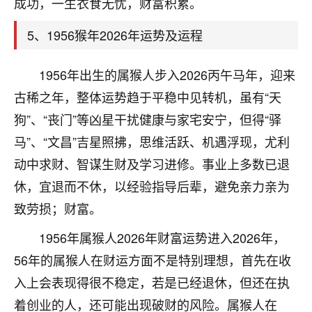
成功，一生衣食无忧，财富积累。
着我晋升有望，我半信半疑的按照老师建议，做了化
太岁还有一个发钱粮，本来年前的人事调整，拖到年
5、1956猴年2026年运势及运程
后，我以为都没戏了，结果开年一上班，开会提拔升
职第一个就是我，职务无所谓，主要是底薪加了
3000，非常开心，无论如何，感恩感谢！🙏🏻
1956年出生的属猴人步入2026丙午马年，迎来
古稀之年，整体运势趋于平稳中见转机，虽有“天
鹿森
：恭喜升职加薪！！，请客吗？�
狗”、“丧门”等凶星干扰健康与家宅安宁，但得“驿
32
12小时前 来自北京
马”、“文昌”吉星照拂，思维活跃、机遇浮现，尤利
心心相印
动中求财、智谋生财及学习进修。事业上多数已退
我身体不太好，总是病病殃殃的，去检查又没什么大
休，宜退而不休，以经验指导后辈，避免亲力亲为
问题，反正就是不舒服。中医西医看遍了，找不到问
致劳损；财富。
题，后来无意中看到有人推荐慧来老师，跟老师聊过
之后，心情豁然开朗，也听老师建议，处理了一些因
1956年属猴人2026年财富运势进入2026年，
果问题。今年以来，身体比以前好多，主要是心情好
56年的属猴人在财运方面不是特别理想，首先在收
了，老师说境随心转，现在深有体会了。
入上会表现得很不稳定，若是已经退休，但还在执
鹿森
：是的，其实跟老师聊过之后，最大的感
着创业的人，还可能出现破财的风险。属猴人在
触，首先就是心态会变好，万般皆是命，半点