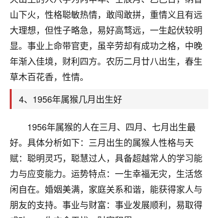
刚找老师做了补财库，希望财运更好一点！
山下火，性格聪敏热情，敢闯敢拼，重情义且有远
18
2小时前 来自海南
大理想，但性子略急，易好高骛远，一生起伏较明
显。事业上命带官吏，虽辛劳却有成功之格，中晚
梦醒时分
年渐入佳境，财利四方。农历二月廿八出生，春生
我女儿高二叛逆，大半年不上学，一说她就要死要活
的，把我们两口子愁的不行，朋友给我推荐的慧来老
草木百花香，性情。
师，一开始我是病急乱投医，这半年来，法事一个个
做完，我女儿跟变了个人一样，不期望她能考多好的
4、1956年属猴几月出生好
大学，只要能安安稳稳的把书读了，身体心理都健健
康康的我就很知足了！
1956年属猴的人在三月、四月、七月出生最
鹿森
：可怜天下父母心啊！
好。具体分析如下：三月出生的属猴人性格与天
赋：聪明灵巧，聪慧过人，具备超越常人的学习能
16
3小时前 来自河北
力与应变能力。运势特点：一生幸福无灾，生活悠
付深
闲自在。婚姻美满，家庭关系和谐，能获得家人与
我是公司人事调整，有升迁机会，但同时竞争的我们
朋友的支持。事业与财富：事业发展顺利，易取得
三个，找老师的时候是抱着侥幸心理，没想到老师看