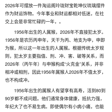
2026年可摆放一件淘运阁玲珑财宝乾坤仪琉璃摆件
不由人！
作为财运饰物。今年事业和财运都相对低迷，在社
9
1天前 来自四川
交上会是非常忙碌的一年，。
金白水清
1956年出生的人属猴，2026年不直接犯太岁。
我也想找老师看看，有没有人给个联系方式的啊？
1956年是农历丙申年，天干为丙、地支为申，申即
鹿森
：慧来老师微信：gjsy0624
为猴，所以这一年出生的人属猴。根据传统太岁规
则，犯太岁主要指值、刑、冲、害、破等关系，而
12
1天前 来自江西
2026年（丙午年）与申猴构成“火克金”关系，并非
青春168
相冲或相刑，因此1956年属猴人2026年不值太岁，
我也想要，我也想要！
也不构成冲。
15
2天前 来自山西
1956年出生的属猴人有望享有高寿，活到80到
Jessica李
90岁都不成问题。他们通常身体健康，抵抗力强，
老师做不做超度法事？我想给我奶奶做超度，她今年
年纪大了也不易生病。即使偶尔有小病小痛，也能
刚去世了。