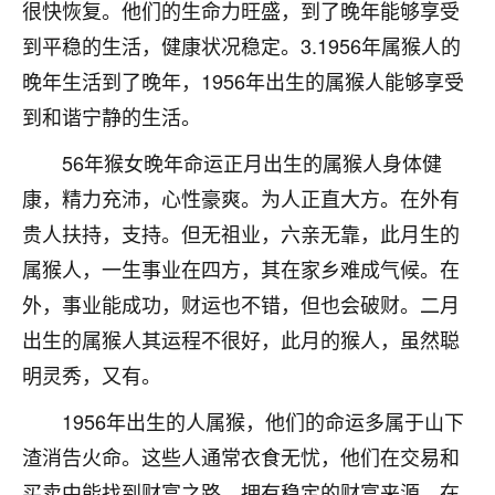
很快恢复。他们的生命力旺盛，到了晚年能够享受
七零老顽童
：我母亲前年离世，刚开始我经常
到平稳的生活，健康状况稳定。3.1956年属猴人的
做梦梦见她，后来也是朋友介绍，找到慧来老
晚年生活到了晚年，1956年出生的属猴人能够享受
师，安排了超度法事，做梦再也没有梦到过
了，一开始是半信半疑的，图个心安，给亡母
到和谐宁静的生活。
超度，现在看来，人不信也不行。
56年猴女晚年命运正月出生的属猴人身体健
11
2天前 来自云南
康，精力充沛，心性豪爽。为人正直大方。在外有
贵人扶持，支持。但无祖业，六亲无靠，此月生的
优秀的张同学
属猴人，一生事业在四方，其在家乡难成气候。在
老师收徒吗？？我对这些很感兴趣
15
2天前 来自山西
外，事业能成功，财运也不错，但也会破财。二月
出生的属猴人其运程不很好，此月的猴人，虽然聪
明灵秀，又有。
1956年出生的人属猴，他们的命运多属于山下
渣消告火命。这些人通常衣食无忧，他们在交易和
买卖中能找到财富之路，拥有稳定的财富来源。在