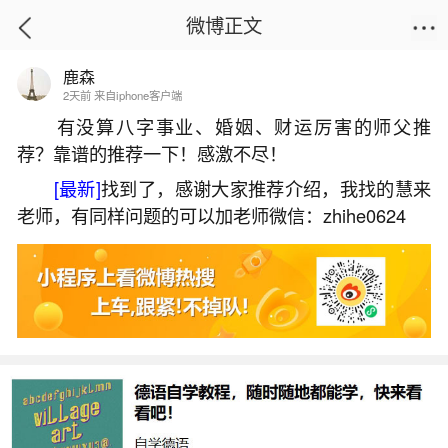
微博正文
鹿森
首页
热点
正文
2天前 来自iphone客户端
有没算八字事业、婚姻、财运厉害的师父推
荐？靠谱的推荐一下！感激不尽！
1956属猴人一生运程
[最新]
找到了，感谢大家推荐介绍，我找的慧来
2026-06-03 17:43:37
19 8 赞
老师，有同样问题的可以加老师微信：zhihe0624