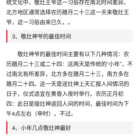
天爷会给你好好上一课的。一命二运三风水，
统文化中，敬灶王爷这一习俗存在南北时间差异。
哪样不服都不行！
北方地区通常选择农历腊月二十三这一天来敬灶王
平安是福
：我也是每年找老师化太岁，看年
爷，这一习俗由来已久，。
卦，认识老师3年了，都是缘分啊！
3、敬灶神爷的最佳时间
19
17分钟前 来自湖北
心若莲花
敬灶神爷的最佳时间主要有以下几种情况：农
我是做餐饮的，这两年，生意屡屡受挫，店开一家关
历腊月二十三或二十四：这两天是传统的“小年”，不
一家，要么生意不好，生意好的就出事。前些年攒的
过南北有所差异，北方多在腊月二十三，南方多在
家底快败光了，真是倒霉！我也想找人看看到底怎么
回事？
腊月二十四。这一天是送灶神上天汇报人间情况的
日子，仪式适宜在黄昏入夜时举行。农历正月初
鹿森
：你可以找老师看看，人有时不服命不行
四：此日是接灶神返回人间的时间，最佳时间为下
啊！
太阳当空赵
：我也做餐饮的，生意不算大，但
午4点左右（申时）。不过。
是我从找店开始都是找慧来老师跟进的，选
址、风水、还有开业日子，哪哪都看了，虽然
4、小年几点敬灶神最好
大环境不好，但是我家生意还可以，前几天又