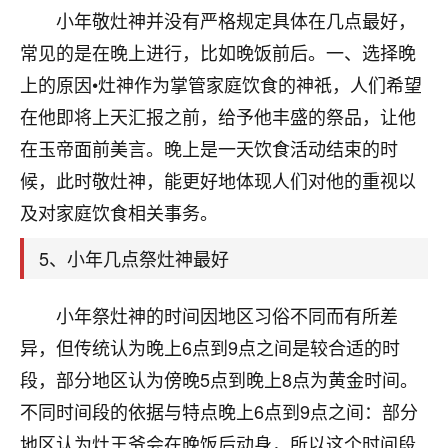
刚找老师做了补财库，希望财运更好一点！
小年敬灶神并没有严格规定具体在几点最好，
18
常见的是在晚上进行，比如晚饭前后。一、选择晚
2小时前 来自海南
上的原因•灶神作为掌管家庭饮食的神祇，人们希望
梦醒时分
在他即将上天汇报之前，给予他丰盛的祭品，让他
我女儿高二叛逆，大半年不上学，一说她就要死要活
在玉帝面前美言。晚上是一天饮食活动结束的时
的，把我们两口子愁的不行，朋友给我推荐的慧来老
师，一开始我是病急乱投医，这半年来，法事一个个
候，此时敬灶神，能更好地体现人们对他的重视以
做完，我女儿跟变了个人一样，不期望她能考多好的
及对家庭饮食相关事务。
大学，只要能安安稳稳的把书读了，身体心理都健健
康康的我就很知足了！
5、小年几点祭灶神最好
鹿森
：可怜天下父母心啊！
小年祭灶神的时间因地区习俗不同而有所差
16
3小时前 来自河北
异，但传统认为晚上6点到9点之间是较合适的时
付深
段，部分地区认为傍晚5点到晚上8点为黄金时间。
我是公司人事调整，有升迁机会，但同时竞争的我们
不同时间段的依据与特点晚上6点到9点之间：部分
三个，找老师的时候是抱着侥幸心理，没想到老师看
地区认为灶王爷会在晚饭后动身，所以这个时间段