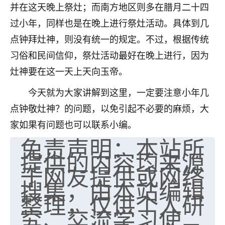
并在这天晚上祭灶；而南方地区则多在腊月二十四
七零老顽童
：我母亲前年离世，刚开始我经常
过小年，同样也是在晚上进行祭灶活动。具体到几
做梦梦见她，后来也是朋友介绍，找到慧来老
师，安排了超度法事，做梦再也没有梦到过
点钟拜灶神，则没有统一的规定。不过，根据传统
了，一开始是半信半疑的，图个心安，给亡母
习俗和民间信仰，祭灶活动最好在晚上进行，因为
超度，现在看来，人不信也不行。
灶神要在这一天上天向玉帝。
11
2天前 来自云南
今天就为大家讲解到这里，一定要注意小年几
优秀的张同学
点钟敬灶神？的问题，以免引起不必要的麻烦，大
老师收徒吗？？我对这些很感兴趣
家如果有问题也可以联系小编。
15
2天前 来自山西
免责声明：本站所
提供的内容均来源
于网友提供或网络
搜集，由本站编辑
整理，仅供个人研
究、交流学习使