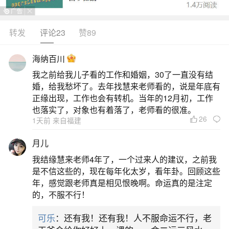
异，常见时间有上午、傍晚或晚上、下午，以下为
具体分析：上午部分地区遵循“送神早接神迟”的习
转发
评论23
赞89
俗，认为上午送灶王爷更显恭敬。在这个时间段送
海纳百川
灶，能让灶王爷更快地将家中的好事汇报给玉帝。
我之前给我儿子看的工作和婚姻，30了一直没有结
通常建议在早上八点左右进行。这一时间点的选
婚，给我愁坏了。去年找慧来老师看的，说是年底有
择，体现了人们对灶王爷的敬重，希望以尽早的仪
正缘出现，工作也会有转机。当年的12月初，工作
也落实了，对象也有着落了，老师看的很准。
式表达诚意，让灶
26
1天前 来自福建
2、敬灶王爷什么时间
月儿
我结缘慧来老师4年了，一个过来人的建议，之前我
敬灶王爷的时间在北方是农历腊月二十三，南
是不信这些的，现在每年化太岁，看年卦。回顾这些
方是农历腊月二十四，具体祭灶的最佳时间是在傍
年，感觉跟老师真是相见恨晚啊。命运真的是注定
的，不服不行！
晚，最好在下午5点到晚上8点之间，且要等到所有
家人回到家后才开始仪式。南北时间差异在中国传
可乐
：还有我！还有我！人不服命运不行，老