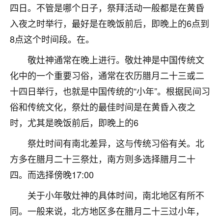
四日。不管是哪个日子，祭拜活动一般都是在黄昏
不由人！
入夜之时举行，最好是在晚饭前后，即晚上的6点到
9
1天前 来自四川
8点这个时间段。在。
金白水清
敬灶神通常在晚上进行。敬灶神是中国传统文
我也想找老师看看，有没有人给个联系方式的啊？
化中的一个重要习俗，通常在农历腊月二十三或二
十四日举行，也就是中国传统的“小年”。根据民间习
鹿森
：慧来老师微信：gjsy0624
俗和传统文化，祭灶的最佳时间是在黄昏入夜之
12
1天前 来自江西
时，尤其是晚饭前后，即晚上的6
青春168
祭灶时间有南北差异，这与传统习俗有关。北
我也想要，我也想要！
方多在腊月二十三祭灶，南方则多选择腊月二十
15
2天前 来自山西
四。而选择傍晚17:00
Jessica李
关于小年敬灶神的具体时间，南北地区有所不
老师做不做超度法事？我想给我奶奶做超度，她今年
同。一般来说，北方地区多在腊月二十三过小年，
刚去世了。