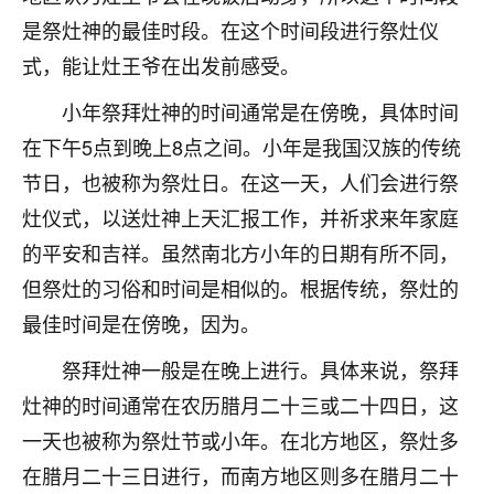
着我晋升有望，我半信半疑的按照老师建议，做了化
是祭灶神的最佳时段。在这个时间段进行祭灶仪
太岁还有一个发钱粮，本来年前的人事调整，拖到年
后，我以为都没戏了，结果开年一上班，开会提拔升
式，能让灶王爷在出发前感受。
职第一个就是我，职务无所谓，主要是底薪加了
3000，非常开心，无论如何，感恩感谢！🙏🏻
小年祭拜灶神的时间通常是在傍晚，具体时间
在下午5点到晚上8点之间。小年是我国汉族的传统
鹿森
：恭喜升职加薪！！，请客吗？�
节日，也被称为祭灶日。在这一天，人们会进行祭
32
12小时前 来自北京
灶仪式，以送灶神上天汇报工作，并祈求来年家庭
的平安和吉祥。虽然南北方小年的日期有所不同，
心心相印
但祭灶的习俗和时间是相似的。根据传统，祭灶的
我身体不太好，总是病病殃殃的，去检查又没什么大
问题，反正就是不舒服。中医西医看遍了，找不到问
最佳时间是在傍晚，因为。
题，后来无意中看到有人推荐慧来老师，跟老师聊过
之后，心情豁然开朗，也听老师建议，处理了一些因
祭拜灶神一般是在晚上进行。具体来说，祭拜
果问题。今年以来，身体比以前好多，主要是心情好
灶神的时间通常在农历腊月二十三或二十四日，这
了，老师说境随心转，现在深有体会了。
一天也被称为祭灶节或小年。在北方地区，祭灶多
鹿森
：是的，其实跟老师聊过之后，最大的感
在腊月二十三日进行，而南方地区则多在腊月二十
触，首先就是心态会变好，万般皆是命，半点