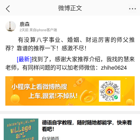
微博正文
鹿森
首页
运势
正文
2天前 来自iphone客户端
有没算八字事业、婚姻、财运厉害的师父推
荐？靠谱的推荐一下！感激不尽！
小年几点钟敬灶神？
[最新]
找到了，感谢大家推荐介绍，我找的慧来
2026-06-03 18:58:05
10 6 赞
老师，有同样问题的可以加老师微信：zhihe0624
生活中像小年几点钟敬灶神？都是很常见的问
题，但是小问题不注意可能会引起大麻烦，下面就
这个问题给大家做一些解读：
1、小年几点敬灶神最好
小年敬灶神的时间因地区和习俗不同而有所差