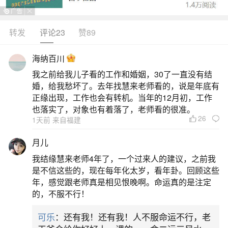
转发
评论23
赞89
生活中像梦见两个女孩什么预兆？都是很常见
的问题，但是小问题不注意可能会引起大麻烦，下
海纳百川
面就这个问题给大家做一些解读：
我之前给我儿子看的工作和婚姻，30了一直没有结
婚，给我愁坏了。去年找慧来老师看的，说是年底有
一、梦见两个小女孩是什么预兆梦见两个小女
正缘出现，工作也会有转机。当年的12月初，工作
孩是什么预兆周公解梦
也落实了，对象也有着落了，老师看的很准。
26
1天前 来自福建
1、梦见两个小女孩，预示着梦者的运势很好，
月儿
金钱运佳的吉兆，财运会继续走高，可望凭借自己
我结缘慧来老师4年了，一个过来人的建议，之前我
的一技之长得到高收入，积蓄也会得到提高，开支
是不信这些的，现在每年化太岁，看年卦。回顾这些
年，感觉跟老师真是相见恨晚啊。命运真的是注定
控制的也比较好，在投资理财方面可以选择大的项
的，不服不行！
目，会有不错的收入。2、打算出门的人梦见两个女
可乐
：还有我！还有我！人不服命运不行，老
孩，建议遇风沙大则延期出行。3、准备考试的人梦