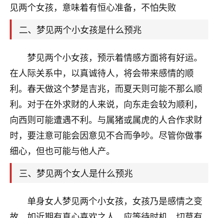
天爷会给你好好上一课的。一命二运三风水，
见两个女孩，意味着有恒心准备，不怕失败
哪样不服都不行！
平安是福
：我也是每年找老师化太岁，看年
二、梦见两个小女孩是什么预兆
卦，认识老师3年了，都是缘分啊！
梦见两个小女孩，预示着情感方面将有好运。
19
17分钟前 来自湖北
在人际关系中，以真诚待人，将会带来感情的顺
心若莲花
利。春天做这个梦是吉兆，而夏天则可能不那么顺
我是做餐饮的，这两年，生意屡屡受挫，店开一家关
利。对于在外求财的人来说，向东走会较为顺利，
一家，要么生意不好，生意好的就出事。前些年攒的
家底快败光了，真是倒霉！我也想找人看看到底怎么
向西则可能遭遇不利。与属猪或属虎的人合作求财
回事？
时，要注意可能会因意见不合而争吵。尽管你做事
细心，但也可能与他人产。
鹿森
：你可以找老师看看，人有时不服命不行
啊！
三、梦见两个女人是什么预兆
太阳当空赵
：我也做餐饮的，生意不算大，但
是我从找店开始都是找慧来老师跟进的，选
址、风水、还有开业日子，哪哪都看了，虽然
单身女人梦见两个小女孩，女孩乃是感情之变
大环境不好，但是我家生意还可以，前几天又
故，如近期有真心喜欢之人，应等待时机，切莫有