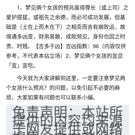
1、梦见俩个女孩的预兆虽得尊长（或上司）之
七零老顽童
：我母亲前年离世，刚开始我经常
做梦梦见她，后来也是朋友介绍，找到慧来老
爱护提拔，或祖先之余德，而必可成功发展，但基
师，安排了超度法事，做梦再也没有梦到过
础是（土在上而木在下）之相克而含有崩败运，故
了，一开始是半信半疑的，图个心安，给亡母
境遇多凶变，财帛易散，成败频见，身份也因之时
超度，现在看来，人不信也不行。
贵、时贱。【吉多于凶】吉凶指数：96（内容仅供
11
2天前 来自云南
参考，不代表本站立场）2、梦见俩个女孩的宜忌
优秀的张同学
「宜」宜吃。
老师收徒吗？？我对这些很感兴趣
今天就为大家讲解到这里，一定要注意梦见两
15
2天前 来自山西
个女孩什么预兆？的问题，以免引起不必要的麻
烦，大家如果有问题也可以联系小编。
免责声明：本站所
提供的内容均来源
于网友提供或网络