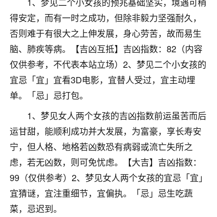
1、梦见二个小女孩的预兆基础坚实，境遇可稍
不由人！
得安定，而有一时之成功，但除非毅力坚强耐久，
9
否则难于有很大之上伸发展，身心劳苦，故而易生
1天前 来自四川
脑、肺疾等病。【吉凶互抵】吉凶指数：82（内容
金白水清
仅供参考，不代表本站立场）2、梦见二个小女孩的
我也想找老师看看，有没有人给个联系方式的啊？
宜忌「宜」宜看3D电影，宜替人受过，宜主动埋
鹿森
：慧来老师微信：gjsy0624
单。「忌」忌打包。
12
1天前 来自江西
1、梦见女人两个女孩的吉凶指数前运虽苦而后
运甘甜，能顺利成功并大发展，为富豪，享长寿安
青春168
宁，但人格、地格若凶数恐有病弱或流亡失所之
我也想要，我也想要！
15
2天前 来自山西
虑，若无凶数，则可免忧虑。【大吉】吉凶指数：
99（仅供参考）2、梦见女人两个女孩的宜忌「宜」
Jessica李
宜猜谜，宜注重细节，宜偏执。「忌」忌生吃蔬
老师做不做超度法事？我想给我奶奶做超度，她今年
菜，忌迟到。
刚去世了。