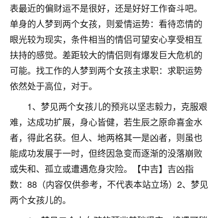
着我晋升有望，我半信半疑的按照老师建议，做了化
表最近的偏财运不是很好，还是好好工作奋斗吧。
太岁还有一个发钱粮，本来年前的人事调整，拖到年
单身的人梦到两个女孩，则爱情运势：看待恋情的
后，我以为都没戏了，结果开年一上班，开会提拔升
职第一个就是我，职务无所谓，主要是底薪加了
眼光较为现实，条件相当的情侣可望安心享受相互
3000，非常开心，无论如何，感恩感谢！🙏🏻
扶持的感觉。差距较大的情侣则有爆发巨大危机的
鹿森
：恭喜升职加薪！！，请客吗？�
可能。找工作的人梦到两个女孩主求职：求职运势
依然处于高位，对于。
32
12小时前 来自北京
1、梦见两个女孩儿的预兆以坚志毅力，克服艰
心心相印
难，达成功扩展，身心皆健，若生辰之原命喜金水
我身体不太好，总是病病殃殃的，去检查又没什么大
者，得此名获。但人、地两格其一是凶者，则虽也
问题，反正就是不舒服。中医西医看遍了，找不到问
题，后来无意中看到有人推荐慧来老师，跟老师聊过
能成功发展于一时，但终因急变而逐渐的没落崩败
之后，心情豁然开朗，也听老师建议，处理了一些因
或失和、孤立或遭遇危身灾险。【中吉】吉凶指
果问题。今年以来，身体比以前好多，主要是心情好
数：88（内容仅供参考，不代表本站立场）2、梦见
了，老师说境随心转，现在深有体会了。
两个女孩儿的。
鹿森
：是的，其实跟老师聊过之后，最大的感
触，首先就是心态会变好，万般皆是命，半点