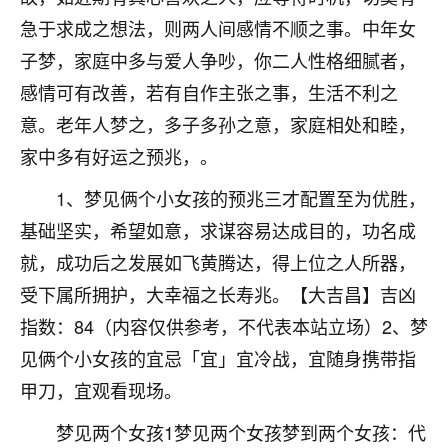
刚找老师做了补财库，希望财运更好一点！
急于求成之想法，则两人间感情不顺之事。中年女
18
2小时前 来自海南
子梦，家庭中多与爱人争吵，你二人性格细腻者，
感情可有改善，若有自作主张之事，生活不利之
梦醒时分
意。老年人梦之，多子多孙之意，家庭相处和睦，
我女儿高二叛逆，大半年不上学，一说她就要死要活
的，把我们两口子愁的不行，朋友给我推荐的慧来老
家中多有好运之预兆，。
师，一开始我是病急乱投医，这半年来，法事一个个
做完，我女儿跟变了个人一样，不期望她能考多好的
1、梦见俩个小女孩的预兆三才配置至为优胜，
大学，只要能安安稳稳的把书读了，身体心理都健健
基础坚实，希望如意，求谋容易达成目的，功名成
康康的我就很知足了！
就，成功后之发展如飞黄腾达，得上位之人所器，
鹿森
：可怜天下父母心啊！
受下属所拥护，大幸福之长寿兆。【大吉昌】吉凶
指数：84（内容仅供参考，不代表本站立场）2、梦
16
3小时前 来自河北
见俩个小女孩的宜忌「宜」宜冷战，宜随身携带指
付深
甲刀，宜观看现场。
我是公司人事调整，有升迁机会，但同时竞争的我们
三个，找老师的时候是抱着侥幸心理，没想到老师看
梦见两个女孩1梦见两个女孩梦到两个女孩：代