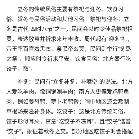
不由人！
立冬的传统风俗主要有祭祀与迎冬、饮食习
俗、贺冬与民俗活动和其他习俗。祭祀与迎冬：立
9
1天前 来自四川
冬是古代“四时八节”之一，民间会以时令佳品祭祀祖
金白水清
灵，表达敬意并祈求来年丰收。周代起有“迎冬”礼，
我也想找老师看看，有没有人给个联系方式的啊？
帝王率百官着黑衣、祭黑帝玄冥，民间则举行“冬烝
之祭”，顺应时令祈求平安。饮食习俗：北方盛行吃
鹿森
：慧来老师微信：gjsy0624
饺子，取“。
12
1天前 来自江西
补冬：民间有“立冬补冬，补嘴空”的说法。北方
青春168
人爱吃羊肉，像铜锅涮羊肉；南方人更偏爱鸡鸭鱼
我也想要，我也想要！
肉，例如姜母鸭、萝卜老鸭煲；闽中地区还会熬制
15
2天前 来自山西
草根汤来滋补身体。吃饺子：这是北方传统习俗。
Jessica李
饺子形似耳朵，寓意“吃饺子不冻耳”，且“饺子”谐音
老师做不做超度法事？我想给我奶奶做超度，她今年
“交子”，象征着秋冬之交。部分地区吃饺子时会搭配
刚去世了。