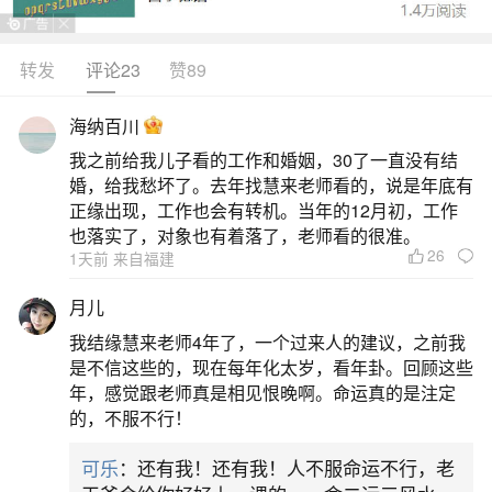
食补、祭祖饮宴、迎冬贺冬、扫疥沐浴、吃生葱、
观风向、送寒衣、冬泳。吃饺子：这是北方传统习
转发
评论23
赞89
俗，寓意“交子之时”（秋冬之交），饺子形似耳朵，
海纳百川
民间认为吃后冬天耳朵不怕冻。天津讲究用倭瓜做
我之前给我儿子看的工作和婚姻，30了一直没有结
馅，北京常搭配铜锅涮羊肉。酿黄酒：南方（如绍
婚，给我愁坏了。去年找慧来老师看的，说是年底有
兴）在立冬开始酿造“
正缘出现，工作也会有转机。当年的12月初，工作
也落实了，对象也有着落了，老师看的很准。
26
2、广东人立冬的传统习俗有哪些
1天前 来自福建
月儿
广东人立冬的传统习俗主要包括以下几点：1.
我结缘慧来老师4年了，一个过来人的建议，之前我
打边炉吃羊肉广东人称火锅为打边炉，一到立冬，
是不信这些的，现在每年化太岁，看年卦。回顾这些
广东人就会结伴去打边炉，以好的高汤为底，加上
年，感觉跟老师真是相见恨晚啊。命运真的是注定
的，不服不行！
各式海鲜、山珍入味，热热闹闹地开怀大吃。蘸料
则以沙茶酱为主。此外，立冬后，不少人会把珍藏
可乐
：还有我！还有我！人不服命运不行，老