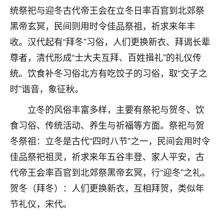
刚找老师做了补财库，希望财运更好一点！
统祭祀与迎冬古代帝王会在立冬日率百官到北郊祭
18
黑帝玄冥，民间则用时令佳品祭祖，祈求来年丰
2小时前 来自海南
收。汉代起有“拜冬”习俗，人们更换新衣、拜谒长辈
梦醒时分
尊者，清代形成“士大夫互拜、百姓揖礼”的礼仪传
我女儿高二叛逆，大半年不上学，一说她就要死要活
统。饮食补冬习俗北方有吃饺子的习俗，取“交子之
的，把我们两口子愁的不行，朋友给我推荐的慧来老
师，一开始我是病急乱投医，这半年来，法事一个个
时”谐音，象征秋。
做完，我女儿跟变了个人一样，不期望她能考多好的
大学，只要能安安稳稳的把书读了，身体心理都健健
立冬的风俗丰富多样，主要有祭祀与贺冬、饮
康康的我就很知足了！
食习俗、传统活动、养生与祈福等方面。祭祀与贺
冬祭祖：立冬是古代“四时八节”之一，民间会用时令
鹿森
：可怜天下父母心啊！
佳品祭祀祖灵，祈求来年五谷丰登、家人平安，古
16
3小时前 来自河北
代帝王会率百官到北郊祭黑帝玄冥，行“迎冬”之礼。
付深
贺冬（拜冬）：人们更换新衣，互相拜贺，类似年
我是公司人事调整，有升迁机会，但同时竞争的我们
节礼仪，宋代。
三个，找老师的时候是抱着侥幸心理，没想到老师看