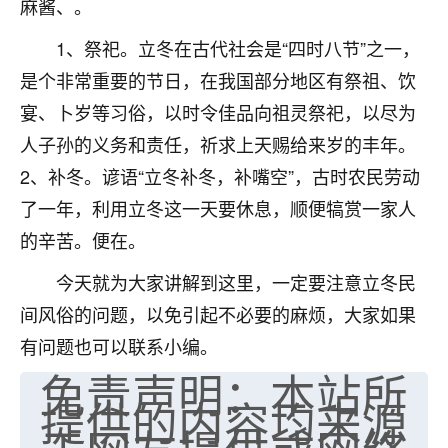
麻酱、。
七零老顽童
：我母亲前年离世，刚开始我经常
1、祭祀。立冬在古代社会是“四时八节”之一，
做梦梦见她，后来也是朋友介绍，找到慧来老
师，安排了超度法事，做梦再也没有梦到过
是个非常重要的节日，在我国部分地区有祭祖、饮
了，一开始是半信半疑的，图个心安，给亡母
宴、卜岁等习俗，以时令佳品向祖灵祭祀，以尽为
超度，现在看来，人不信也不行。
人子孙的义务和责任，祈求上天赐给来岁的丰年。
11
2天前 来自云南
2、补冬。谚语“立冬补冬，补嘴空”，古时农民劳动
了一年，利用立冬这一天要休息，顺便犒赏一家人
优秀的张同学
的辛苦。便在。
老师收徒吗？？我对这些很感兴趣
15
2天前 来自山西
今天就为大家讲解到这里，一定要注意立冬民
间风俗的问题，以免引起不必要的麻烦，大家如果
有问题也可以联系小编。
免责声明：本站所
提供的内容均来源