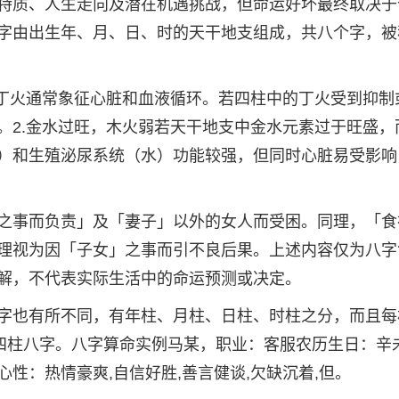
特质、人生走向及潜在机遇挑战，但命运好坏最终取决于
字由出生年、月、日、时的天干地支组成，共八个字，被
，丁火通常象征心脏和血液循环。若四柱中的丁火受到抑制
。2.金水过旺，木火弱若天干地支中金水元素过于旺盛，
）和生殖泌尿系统（水）功能较强，但同时心脏易受影响
之事而负责」及「妻子」以外的女人而受困。同理，「食
理视为因「子女」之事而引不良后果。上述内容仅为八字
解，不代表实际生活中的命运预测或决定。
字也有所不同，有年柱、月柱、日柱、时柱之分，而且每
叫四柱八字。八字算命实例马某，职业：客服农历生日：辛
性：热情豪爽,自信好胜,善言健谈,欠缺沉着,但。