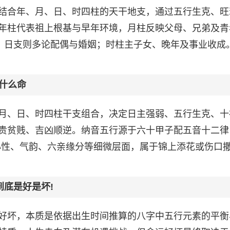
结合年、月、日、时四柱的天干地支，通过五行生克、旺
年柱代表祖上根基与早年环境，月柱反映父母、兄弟及青
身，日支则多论配偶与婚姻；时柱主子女、晚年及事业收成
什么命
月、日、时四柱干支组合，决定日主强弱、五行生克、十
贵贫贱、吉凶顺逆。纳音五行源于六十甲子配五音十二律
映心性、气韵、六亲缘分等细微层面，属于锦上添花或伤口
到底是好是坏!
好坏，本质是依据出生时间推算的八字中五行元素的平衡