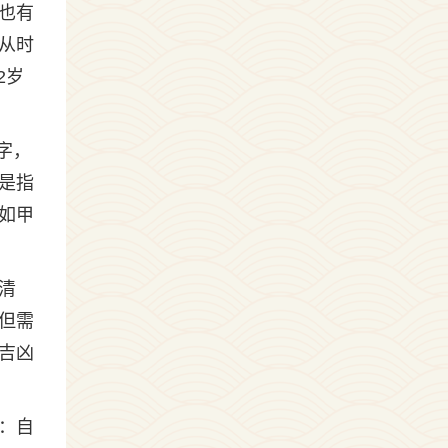
也有
从时
2岁
字，
是指
如甲
清
但需
吉凶
：自