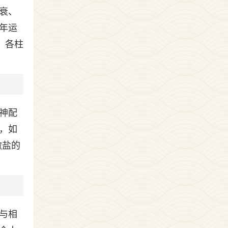
衰、
年运
。各柱
神配
，如
撒盐的
与相