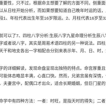
重要性，只不过，根据命主想要了解的方面不同，侧重面
以从日柱开始分析，而如果想要知道自己晚年时运的话，
1、年柱代表出生年至16岁限运。2、月柱代表16岁至3
就可以了7、四柱八字分析:生辰八字九星命理分析生辰八
字或者说八字，其实是周易术语四柱的另一种说法。四柱
天干和地支各出一字相配合分别来表示年、月、日、时，
字的详细解读，发现命盘呈现出独特的特点。命宫厚重且
可能体态略显丰满，心直口快。然而，兄弟宫虽有深情，
。夫妻宫中，配偶口才出众，适合长期婚姻，但巨门星的
命学中有四种方法：一者：时旺，是指天时的得失；二者