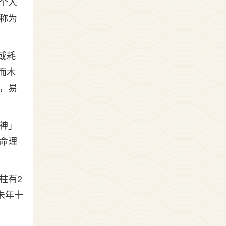
个人
称为
或耗
而木
，易
神」
命理
柱有2
未年十