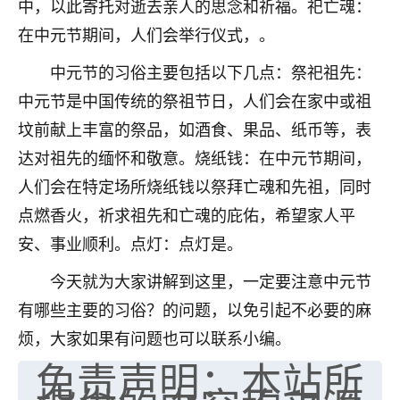
中，以此寄托对逝去亲人的思念和祈福。祀亡魂：
七零老顽童
：我母亲前年离世，刚开始我经常
在中元节期间，人们会举行仪式，。
做梦梦见她，后来也是朋友介绍，找到慧来老
师，安排了超度法事，做梦再也没有梦到过
中元节的习俗主要包括以下几点：祭祀祖先：
了，一开始是半信半疑的，图个心安，给亡母
中元节是中国传统的祭祖节日，人们会在家中或祖
超度，现在看来，人不信也不行。
坟前献上丰富的祭品，如酒食、果品、纸币等，表
11
2天前 来自云南
达对祖先的缅怀和敬意。烧纸钱：在中元节期间，
人们会在特定场所烧纸钱以祭拜亡魂和先祖，同时
优秀的张同学
点燃香火，祈求祖先和亡魂的庇佑，希望家人平
老师收徒吗？？我对这些很感兴趣
15
2天前 来自山西
安、事业顺利。点灯：点灯是。
今天就为大家讲解到这里，一定要注意中元节
有哪些主要的习俗？的问题，以免引起不必要的麻
烦，大家如果有问题也可以联系小编。
免责声明：本站所