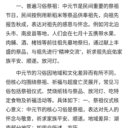
刚找老师做了补财库，希望财运更好一点！
一、普遍习俗祭祖：中元节是民间重要的祭祖
18
节日，民间按例用新稻米等祭品供奉祖先，向祖先
2小时前 来自海南
报告秋成，表达对祖先的感恩与怀念。例如河北泊
梦醒时分
头市、南皮县等地，人们会在七月十五携带水果、
我女儿高二叛逆，大半年不上学，一说她就要死要活
肉脯、酒、楮钱等前往祖先墓地祭扫，通过献上丰
的，把我们两口子愁的不行，朋友给我推荐的慧来老
师，一开始我是病急乱投医，这半年来，法事一个个
盛的祭品，与祖先进行“精神交流”，祈求祖先庇佑家
做完，我女儿跟变了个人一样，不期望她能考多好的
族平安、顺遂。放河灯。
大学，只要能安安稳稳的把书读了，身体心理都健健
康康的我就很知足了！
中元节的习俗因地域和文化差异而有所不同，
但核心均围绕祭祖、祈福与超度亡灵展开，常见习
鹿森
：可怜天下父母心啊！
俗包括祭祖仪式、焚烧纸钱与祭品、放河灯、吃特
16
3小时前 来自河北
定食物及祈福活动等。具体如下：一、祭祖仪式核
付深
心意义：中元节的核心习俗是祭祖，表达对先人的
我是公司人事调整，有升迁机会，但同时竞争的我们
怀念与敬意，祈求家族平安、顺遂。地域差异：湖
三个，找老师的时候是抱着侥幸心理，没想到老师看
南部分地区：如用户所述，农历。