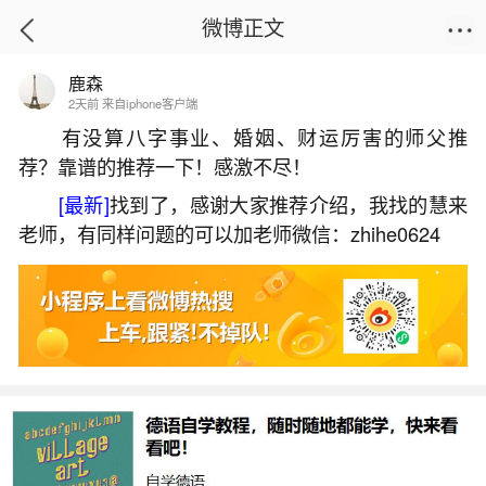
微博正文
鹿森
首页
热点
正文
2天前 来自iphone客户端
有没算八字事业、婚姻、财运厉害的师父推
荐？靠谱的推荐一下！感激不尽！
中元节有哪些主要的习俗？
[最新]
找到了，感谢大家推荐介绍，我找的慧来
2026-06-04 09:00:29
26 1 赞
老师，有同样问题的可以加老师微信：zhihe0624
生活中像中元节有哪些主要的习俗？都是很常
见的问题，但是小问题不注意可能会引起大麻烦，
下面就这个问题给大家做一些解读：
1、中元节的传统习俗有哪些
中元节有丰富多样的传统习俗：一、祭祖祀先