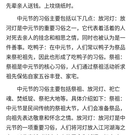
先辈亲人送钱。上坟烧纸时。
不由人！
中元节的习俗主要包括以下几点：放河灯：放
9
1天前 来自四川
河灯是中元节的重要习俗之一，它代表着活着的人
金白水清
对死去亲人的挂念和相思之情，同时也被认为是一
我也想找老师看看，有没有人给个联系方式的啊？
件善事。吃鸭子：在中元节，人们常以鸭子为祭品
来祭祀祖先，因此也形成了吃鸭子的习俗。祭祖：
鹿森
：慧来老师微信：gjsy0624
祭祖是中元节的核心习俗，人们通过祭祖活动祈求
12
1天前 来自江西
祖先保佑自家五谷丰登、家宅。
青春168
中元节的习俗主要包括祭祖、放河灯、祀亡
我也想要，我也想要！
魂、焚纸锭、祭祀大地等。具体介绍如下：祭祖：
15
2天前 来自山西
中元节是民间传统的祭祖大节，人们会准备祭品，
Jessica李
向祖先表达敬意和怀念之情。放河灯：放河灯是中
老师做不做超度法事？我想给我奶奶做超度，她今年
元节的一项重要习俗，人们将河灯放入江河湖海之
刚去世了。