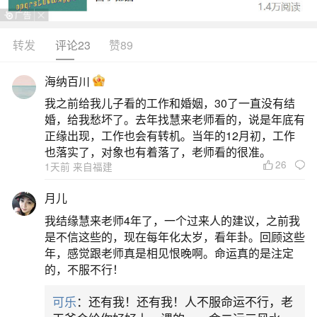
1.准备祭品：人们会准备鸡、鱼、肉、水果、糕
点、酒水等各类丰盛的祭品。鸡寓意吉祥，鱼象征
转发
评论23
赞89
富足有余，肉表示对祖先的供奉，水果点心则表达
海纳百川
心意。2.上香行礼：在祖先牌位或墓前，人们恭敬
我之前给我儿子看的工作和婚姻，30了一直没有结
地献上香烛，虔诚行礼。上香时心怀敬畏，祈求祖
婚，给我愁坏了。去年找慧来老师看的，说是年底有
先保佑子孙平安顺遂。有的地方还会按长幼顺序依
正缘出现，工作也会有转机。当年的12月初，工作
也落实了，对象也有着落了，老师看的很准。
次上香
26
1天前 来自福建
2、中元节的习俗有哪些
月儿
我结缘慧来老师4年了，一个过来人的建议，之前我
中元节的习俗主要包括祭祖、放河灯、祀亡
是不信这些的，现在每年化太岁，看年卦。回顾这些
魂、焚纸锭、祭祀土地等，不同地区还有特色活
年，感觉跟老师真是相见恨晚啊。命运真的是注定
的，不服不行！
动。具体如下：普遍性习俗祭祖：中元节是民间初
秋庆贺丰收、酬谢大地的节日，此时很多农作物成
可乐
：还有我！还有我！人不服命运不行，老