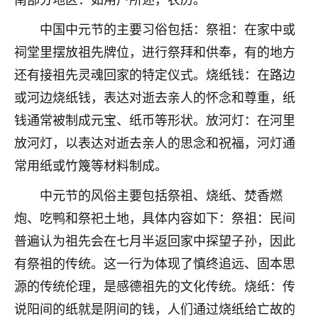
着我晋升有望，我半信半疑的按照老师建议，做了化
太岁还有一个发钱粮，本来年前的人事调整，拖到年
中国中元节的主要习俗包括：祭祖：在家中或
后，我以为都没戏了，结果开年一上班，开会提拔升
祠堂里摆放祖先牌位，进行祭拜和供奉，有的地方
职第一个就是我，职务无所谓，主要是底薪加了
3000，非常开心，无论如何，感恩感谢！🙏🏻
还有接祖先灵魂回家的特定仪式。烧纸钱：在路边
或河边烧纸钱，表达对逝去亲人的怀念和尊重，纸
鹿森
：恭喜升职加薪！！，请客吗？�
钱通常被制成元宝、纸币等形状。放河灯：在河里
32
12小时前 来自北京
放河灯，以表达对逝去亲人的思念和祝福，河灯通
常用纸或竹篾等材料制成。
心心相印
我身体不太好，总是病病殃殃的，去检查又没什么大
中元节的风俗主要包括祭祖、烧纸、焚香燃
问题，反正就是不舒服。中医西医看遍了，找不到问
炮、吃鸭和祭祀土地，具体内容如下：祭祖：民间
题，后来无意中看到有人推荐慧来老师，跟老师聊过
之后，心情豁然开朗，也听老师建议，处理了一些因
普遍认为祖先会在七月半返回家中探望子孙，因此
果问题。今年以来，身体比以前好多，主要是心情好
有祭祖的传统。这一行为体现了慎终追远、固本思
了，老师说境随心转，现在深有体会了。
源的传统伦理，是感德祖先的文化传统。烧纸：传
鹿森
：是的，其实跟老师聊过之后，最大的感
说阳间的纸就是阴间的钱，人们通过烧纸给亡故的
触，首先就是心态会变好，万般皆是命，半点