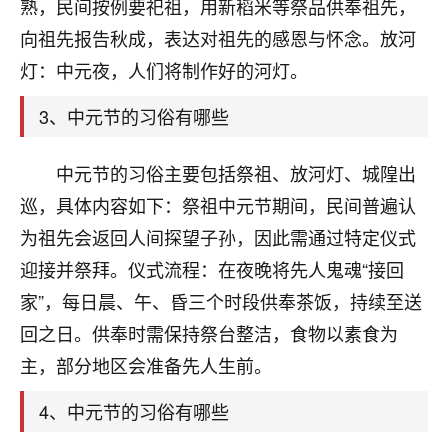
天爷会给你好好上一课的。一命二运三风水，
熟，民间按例要祀祖，用新稻米等祭品供奉祖先，
哪样不服都不行！
向祖先报告秋成，表达对祖先的感恩与怀念。放河
平安是福
：我也是每年找老师化太岁，看年
灯：中元夜，人们将制作好的河灯。
卦，认识老师3年了，都是缘分啊！
3、中元节的习俗有哪些
19
17分钟前 来自湖北
心若莲花
中元节的习俗主要包括祭祖、放河灯、城隍出
我是做餐饮的，这两年，生意屡屡受挫，店开一家关
巡，具体内容如下：祭祖中元节期间，民间普遍认
一家，要么生意不好，生意好的就出事。前些年攒的
为祖先会返回人间探望子孙，因此需通过特定仪式
家底快败光了，真是倒霉！我也想找人看看到底怎么
回事？
迎接并祭拜。仪式流程：在夜晚将先人鬼魂“接回
家”，每日晨、午、昏三个时段供奉茶饭，持续至送
鹿森
：你可以找老师看看，人有时不服命不行
回之日。供奉时需保持祭台整洁，食物以素食为
啊！
太阳当空赵
：我也做餐饮的，生意不算大，但
主，部分地区会准备先人生前。
是我从找店开始都是找慧来老师跟进的，选
址、风水、还有开业日子，哪哪都看了，虽然
4、中元节的习俗有哪些
大环境不好，但是我家生意还可以，前几天又