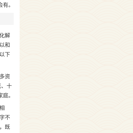
会有。
化解
以和
以下
多资
克、十
家庭。
相
字不
，既