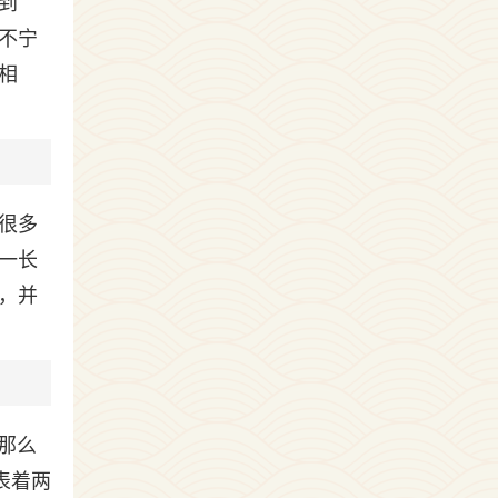
到
不宁
相
很多
一长
，并
,那么
表着两