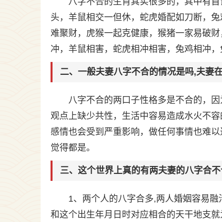
八字不合的生肖其实很多的，其中有首
头，羊鼠相交一但休，蛇虎婚配如刀断，兔
难聚财，虎猴一起克健康，猴猪一家易破财
冲，羊鼠相害，蛇虎相冲相害，兔鸡相冲，
二、一般夫妻八字不合的情况是吗,夫妻
八字不合的两口子性格多是不合的，因
观点上缺少共性，生活中容易造成水火不容
感情也会受到严重影响，做任何事情也难以
觉得都是。
三、这个世界上真的有两夫妻的八字合不
1、两个人的八字合多,两人婚姻容易融
和这个出生年月日时对应相合的天干地支就为庚