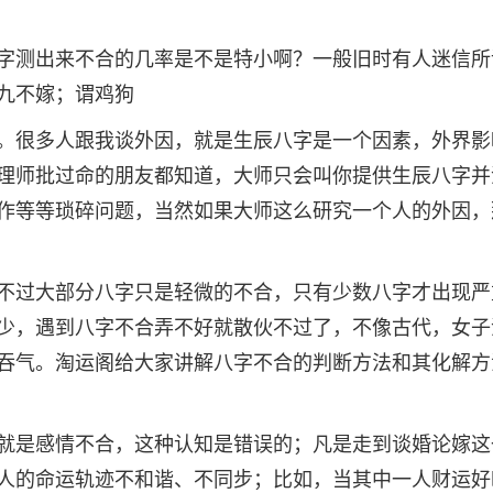
字测出来不合的几率是不是特小啊？一般旧时有人迷信所
九不嫁；谓鸡狗
。很多人跟我谈外因，就是生辰八字是一个因素，外界影
理师批过命的朋友都知道，大师只会叫你提供生辰八字并
作等等琐碎问题，当然如果大师这么研究一个人的外因，
不过大部分八字只是轻微的不合，只有少数八字才出现严
少，遇到八字不合弄不好就散伙不过了，不像古代，女子
吞气。淘运阁给大家讲解八字不合的判断方法和其化解方
就是感情不合，这种认知是错误的；凡是走到谈婚论嫁这
人的命运轨迹不和谐、不同步；比如，当其中一人财运好