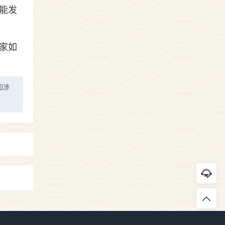
能发
家如
如涉