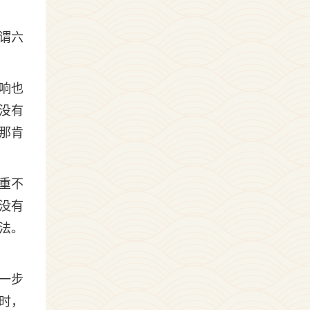
谓六
响也
没有
那肯
重不
没有
法。
一步
时，