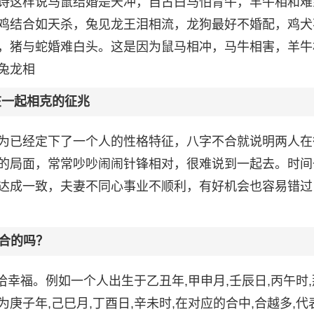
诗这样说马鼠结婚是天冲，自古白马怕青牛，羊牛相和难
鸡结合如天杀，兔见龙王泪相流，龙狗最好不婚配，鸡犬
，猪与蛇婚难白头。这是因为鼠马相冲，马牛相害，羊牛
兔龙相
在一起相克的征兆
为已经定下了一个人的性格特征，八字不合就说明两人在
的局面，常常吵吵闹闹针锋相对，很难说到一起去。时间
达成一致，夫妻不同心事业不顺利，有好机会也容易错过
合的吗？
洽幸福。例如一个人出生于乙丑年,甲申月,壬辰日,丙午时
子年,己巳月,丁酉日,辛未时,在对应的合中,合越多,代