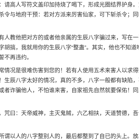
：请高人写符文盖印加持烧了喝下，形成光圈结界护身。
杀令与地府干预：若对方派来厉害仙家，可下斩杀令；同
有人教他把对方的或者他亲属的生辰八字骗过来，写在一
字胡搞，我就用你的生辰八字“整蛊”。其实，他也不知道
誓不再违约。
常情况是很难伤害到您的！若有人使用五术来害人以求得
！生辰八字太好的情况，真的不多，八字一般都有缺陷，
或者诈骗他人，不怕谁来害，自家祖先自然就要保佑！同
。咒曰：天帝威神，主灭鬼贼，六乙相扶，天道赞德，吾
所谓以人的八字整别人的，最后都整到了自已的头上。放