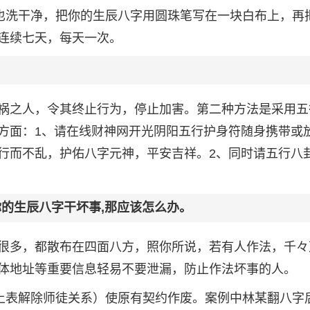
手也洗干净，把你的生辰八字用圆珠笔写在一块白布上，再
连续七天，每天一次。
祸之人，令其终止行为，停止加害。第二种方法是采用五
方面：1、请在线财神网开光阴阳五行护身符随身携带或
行而不乱，护佑八字元神，平安吉祥。2、同时请五行八
你的生辰八字干坏事,那应该怎么办。
很多，都散布在四面八方，照你所说，若有人作法，千々
体地址等重要信息轻易不要泄漏，防止作法坏事的人。
（上表解除师徒关系）使原有契约作废。案例中林某翻八字