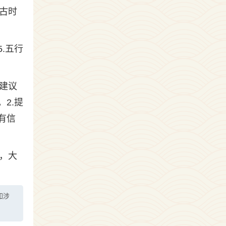
古时
.五行
建议
2.提
有信
，大
如涉