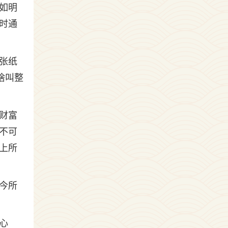
如明
时通
张纸
啥叫整
财富
不可
上所
今所
心