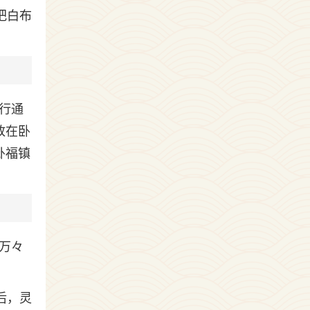
把白布
行通
放在卧
卦福镇
万々
后，灵