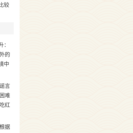
比较
升：
外的
境中
谣言
困难
吃红
根据