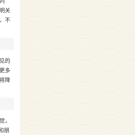
判
明关
。不
见的
更多
将降
觉，
和朋