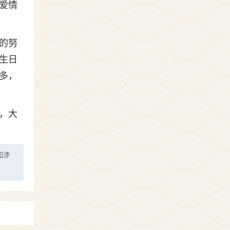
爱情
的努
生日
多，
，大
如涉