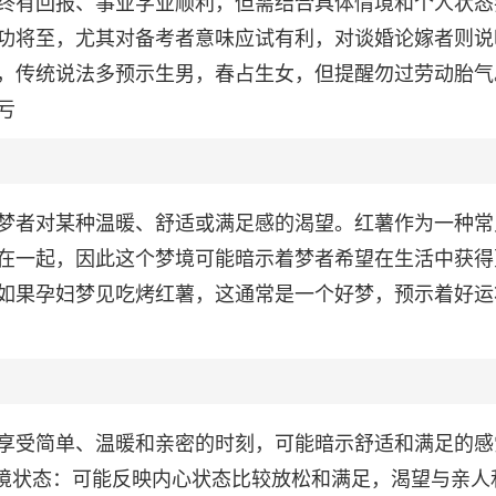
终有回报、事业学业顺利，但需结合具体情境和个人状态
功将至，尤其对备考者意味应试有利，对谈婚论嫁者则说
，传统说法多预示生男，春占生女，但提醒勿过劳动胎气
亏
梦者对某种温暖、舒适或满足感的渴望。红薯作为一种常
在一起，因此这个梦境可能暗示着梦者希望在生活中获得
如果孕妇梦见吃烤红薯，这通常是一个好梦，预示着好运
享受简单、温暖和亲密的时刻，可能暗示舒适和满足的感
心境状态：可能反映内心状态比较放松和满足，渴望与亲人