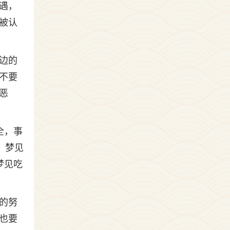
遇，
被认
边的
不要
恶
全，事
、梦见
梦见吃
的努
也要