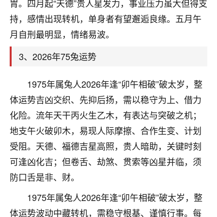
天爷会给你好好上一课的。一命二运三风水，
胃。四月起“天德”贵人星发力，事业压力虽大但得支
哪样不服都不行！
持，感情出现转机，单身者有望邂逅良缘。五月午
平安是福
：我也是每年找老师化太岁，看年
月自刑最明显，情绪易波。
卦，认识老师3年了，都是缘分啊！
3、2026年75兔运势
19
17分钟前 来自湖北
心若莲花
1975年属兔人2026年逢“卯午相破”破太岁，整
我是做餐饮的，这两年，生意屡屡受挫，店开一家关
体运势吉凶交织、先抑后扬，需以稳守为上、借力
一家，要么生意不好，生意好的就出事。前些年攒的
化险。流年天干丙火生乙木，有表达与突破之机；
家底快败光了，真是倒霉！我也想找人看看到底怎么
回事？
地支午火破卯木，易现人际摩擦、合作生变、计划
受阻。天德、福德吉星高照，贵人暗助，关键时刻
鹿森
：你可以找老师看看，人有时不服命不行
可逢凶化吉；但卷舌、劫煞、贯索等凶星并临，须
啊！
太阳当空赵
：我也做餐饮的，生意不算大，但
防口舌是非、财。
是我从找店开始都是找慧来老师跟进的，选
址、风水、还有开业日子，哪哪都看了，虽然
1975年属兔人2026年逢“卯午相破”破太岁，整
大环境不好，但是我家生意还可以，前几天又
体运势波动中藏转机，需稳守根基、谨慎行事。每