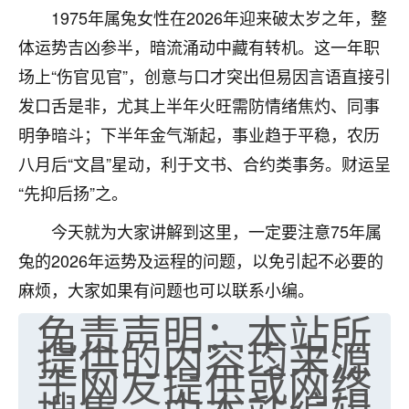
1975年属兔女性在2026年迎来破太岁之年，整
七零老顽童
：我母亲前年离世，刚开始我经常
体运势吉凶参半，暗流涌动中藏有转机。这一年职
做梦梦见她，后来也是朋友介绍，找到慧来老
师，安排了超度法事，做梦再也没有梦到过
场上“伤官见官”，创意与口才突出但易因言语直接引
了，一开始是半信半疑的，图个心安，给亡母
发口舌是非，尤其上半年火旺需防情绪焦灼、同事
超度，现在看来，人不信也不行。
明争暗斗；下半年金气渐起，事业趋于平稳，农历
11
2天前 来自云南
八月后“文昌”星动，利于文书、合约类事务。财运呈
“先抑后扬”之。
优秀的张同学
老师收徒吗？？我对这些很感兴趣
今天就为大家讲解到这里，一定要注意75年属
15
2天前 来自山西
兔的2026年运势及运程的问题，以免引起不必要的
麻烦，大家如果有问题也可以联系小编。
免责声明：本站所
提供的内容均来源
于网友提供或网络