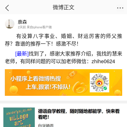
微博正文
鹿森
首页
热点
正文
2天前 来自iphone客户端
有没算八字事业、婚姻、财运厉害的师父推
荐？靠谱的推荐一下！感激不尽！
75年属兔的2026年运势及运程
[最新]
找到了，感谢大家推荐介绍，我找的慧来
2026-06-04 15:15:52
4 8 赞
老师，有同样问题的可以加老师微信：zhihe0624
生活中像75年属兔的2026年运势及运程都是很
常见的问题，但是小问题不注意可能会引起大麻
烦，下面就这个问题给大家做一些解读：
1、七五年兔2026年的整体运势及每月运势
1975年属兔人2026年整体运势呈先抑后扬之