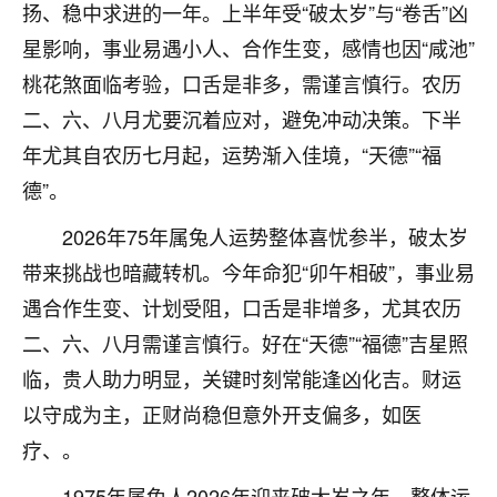
着我晋升有望，我半信半疑的按照老师建议，做了化
扬、稳中求进的一年。上半年受“破太岁”与“卷舌”凶
太岁还有一个发钱粮，本来年前的人事调整，拖到年
星影响，事业易遇小人、合作生变，感情也因“咸池”
后，我以为都没戏了，结果开年一上班，开会提拔升
职第一个就是我，职务无所谓，主要是底薪加了
桃花煞面临考验，口舌是非多，需谨言慎行。农历
3000，非常开心，无论如何，感恩感谢！🙏🏻
二、六、八月尤要沉着应对，避免冲动决策。下半
年尤其自农历七月起，运势渐入佳境，“天德”“福
鹿森
：恭喜升职加薪！！，请客吗？�
德”。
32
12小时前 来自北京
2026年75年属兔人运势整体喜忧参半，破太岁
心心相印
带来挑战也暗藏转机。今年命犯“卯午相破”，事业易
我身体不太好，总是病病殃殃的，去检查又没什么大
遇合作生变、计划受阻，口舌是非增多，尤其农历
问题，反正就是不舒服。中医西医看遍了，找不到问
二、六、八月需谨言慎行。好在“天德”“福德”吉星照
题，后来无意中看到有人推荐慧来老师，跟老师聊过
之后，心情豁然开朗，也听老师建议，处理了一些因
临，贵人助力明显，关键时刻常能逢凶化吉。财运
果问题。今年以来，身体比以前好多，主要是心情好
以守成为主，正财尚稳但意外开支偏多，如医
了，老师说境随心转，现在深有体会了。
疗、。
鹿森
：是的，其实跟老师聊过之后，最大的感
1975年属兔人2026年迎来破太岁之年，整体运
触，首先就是心态会变好，万般皆是命，半点