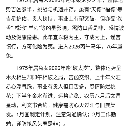
不由人！
势吉凶参半，挑战与机遇并存。虽有“天德”“福德”等
吉星护佑，贵人扶持，事业上有望突破，但亦受“卷
9
1天前 来自四川
舌”“咸池”“羊刃”等凶星影响，需防口舌是非、感情波
金白水清
动及健康隐患。此年宜以稳为主，守成为上，谨言
我也想找老师看看，有没有人给个联系方式的啊？
慎行，方可化险为夷。进入2026丙午马年，75年属
鹿森
：慧来老师微信：gjsy0624
兔。
12
1975年属兔女2026年逢“破太岁”，整体运势呈
1天前 来自江西
木火相生却卯午相破之局，吉凶交织。上半年火旺
青春168
易心浮气躁，事业有贵人但口舌多，感情防烂桃
我也想要，我也想要！
花；下半年金水渐进，运势趋稳，农历八月后文昌
15
2天前 来自山西
星动，利文书合约。健康需防心火过旺与旧疾复
Jessica李
发。1月宜制定计划，注意沟通确认；2月工作勤
老师做不做超度法事？我想给我奶奶做超度，她今年
勉，谨防抢风头惹是非；。
刚去世了。