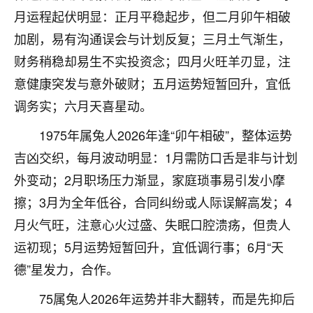
刚找老师做了补财库，希望财运更好一点！
月运程起伏明显：正月平稳起步，但二月卯午相破
18
2小时前 来自海南
加剧，易有沟通误会与计划反复；三月土气渐生，
财务稍稳却易生不实投资念；四月火旺羊刃显，注
梦醒时分
意健康突发与意外破财；五月运势短暂回升，宜低
我女儿高二叛逆，大半年不上学，一说她就要死要活
的，把我们两口子愁的不行，朋友给我推荐的慧来老
调务实；六月天喜星动。
师，一开始我是病急乱投医，这半年来，法事一个个
1975年属兔人2026年逢“卯午相破”，整体运势
做完，我女儿跟变了个人一样，不期望她能考多好的
大学，只要能安安稳稳的把书读了，身体心理都健健
吉凶交织，每月波动明显：1月需防口舌是非与计划
康康的我就很知足了！
外变动；2月职场压力渐显，家庭琐事易引发小摩
鹿森
：可怜天下父母心啊！
擦；3月为全年低谷，合同纠纷或人际误解高发；4
月火气旺，注意心火过盛、失眠口腔溃疡，但贵人
16
3小时前 来自河北
运初现；5月运势短暂回升，宜低调行事；6月“天
付深
德”星发力，合作。
我是公司人事调整，有升迁机会，但同时竞争的我们
75属兔人2026年运势并非大翻转，而是先抑后
三个，找老师的时候是抱着侥幸心理，没想到老师看