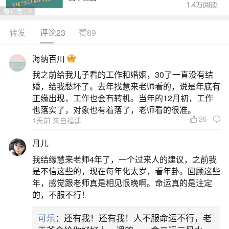
势，破太岁带来人际与感情波动，但天德贵人助力
可逢凶化吉。上半年受“卷舌”凶星影响，易有口舌是
转发
评论23
赞89
非、小人干扰，工作推进略显吃力，需谨言慎行；
海纳百川
感情上“咸池”临门，已婚者须防误会与外界诱惑，单
我之前给我儿子看的工作和婚姻，30了一直没有结
身者则有正缘浮现。下半年运势回暖，天喜、六合
婚，给我愁坏了。去年找慧来老师看的，说是年底有
吉星加持，利于关系修复、合作推进及个人成长。
正缘出现，工作也会有转机。当年的12月初，工作
也落实了，对象也有着落了，老师看的很准。
每月
26
1天前 来自福建
2、75的兔2026年的每月运势
月儿
我结缘慧来老师4年了，一个过来人的建议，之前我
1975年属兔人2026年每月运势整体呈现“破太
是不信这些的，现在每年化太岁，看年卦。回顾这些
岁”带来的挑战与吉星助力并存的特点。正月到三月
年，感觉跟老师真是相见恨晚啊。命运真的是注定
的，不服不行！
为运势低谷期，事业易遇口舌是非、项目受阻，需
谨言慎行；财运有意外支出，健康注意肝胆与肠
可乐
：还有我！还有我！人不服命运不行，老