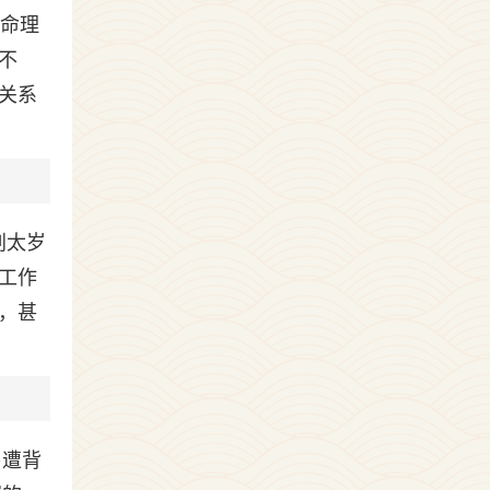
统命理
不
关系
刑太岁
工作
，甚
易遭背