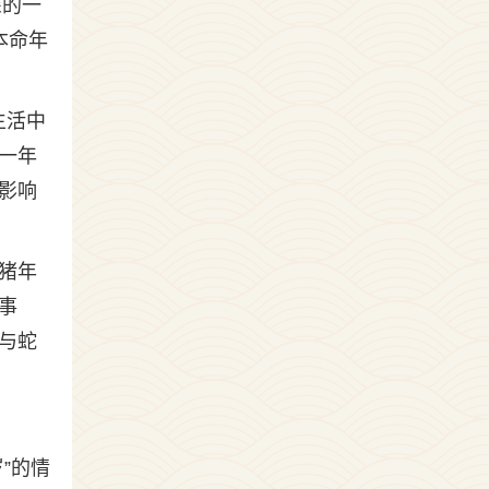
深的一
本命年
生活中
一年
影响
猪年
事
与蛇
”的情