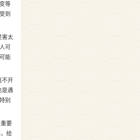
变等
受到
是害太
人可
可能
离不开
也是遇
特别
任重要
误，给