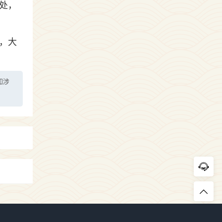
处，
，大
如涉