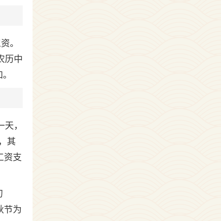
工资。
农历中
加。
一天，
，其
工资支
初
秋节为