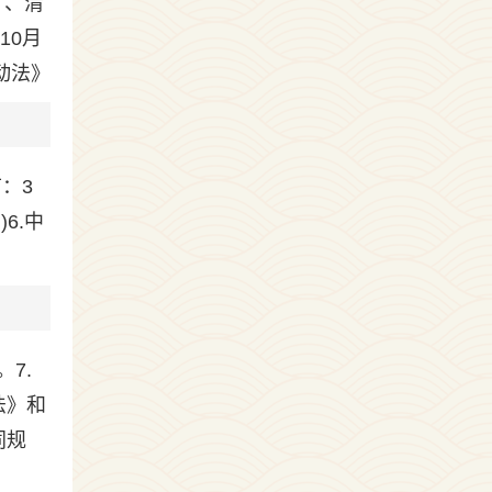
）、清
10月
动法》
：3
)6.中
7.
法》和
同规