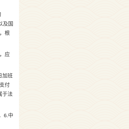
初
以及国
班，根
，应
日加班
支付
属于法
6.中