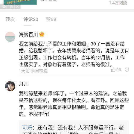
欠三千贯，卯时欠四千贯，辰时欠五千贯，巳时欠
六千贯，午时欠七千贯，未时欠八千贯，申时欠九
转发
评论23
赞89
千贯，酉时欠一万贯，戌时欠一万一千贯，亥时欠
海纳百川
一万两千贯。需注意，受生债的计算需结合完整的
我之前给我儿子看的工作和婚姻，30了一直没有结
生辰八字（年月日时），且不同流派可能存在细微
婚，给我愁坏了。去年找慧来老师看的，说是年底有
差异。
正缘出现，工作也会有转机。当年的12月初，工作
也落实了，对象也有着落了，老师看的很准。
26
二、寿生债怎算
1天前 来自福建
月儿
寿生债（受生债）需结合出生年、月、日、时
我结缘慧来老师4年了，一个过来人的建议，之前我
辰四部分计算，总债额为四项之和，利息按大运周
是不信这些的，现在每年化太岁，看年卦。回顾这些
期递增。1.出生年份根据生肖及天干地支确定基础
年，感觉跟老师真是相见恨晚啊。命运真的是注定
的，不服不行！
数额，例如：
可乐
：还有我！还有我！人不服命运不行，老
三、己巳年庚午月己未日辛未时欠多少受生债