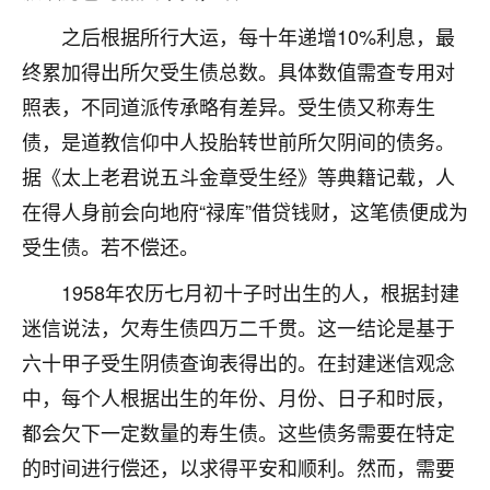
刚找老师做了补财库，希望财运更好一点！
之后根据所行大运，每十年递增10%利息，最
18
2小时前 来自海南
终累加得出所欠受生债总数。具体数值需查专用对
梦醒时分
照表，不同道派传承略有差异。受生债又称寿生
我女儿高二叛逆，大半年不上学，一说她就要死要活
债，是道教信仰中人投胎转世前所欠阴间的债务。
的，把我们两口子愁的不行，朋友给我推荐的慧来老
据《太上老君说五斗金章受生经》等典籍记载，人
师，一开始我是病急乱投医，这半年来，法事一个个
在得人身前会向地府“禄库”借贷钱财，这笔债便成为
做完，我女儿跟变了个人一样，不期望她能考多好的
大学，只要能安安稳稳的把书读了，身体心理都健健
受生债。若不偿还。
康康的我就很知足了！
1958年农历七月初十子时出生的人，根据封建
鹿森
：可怜天下父母心啊！
迷信说法，欠寿生债四万二千贯。这一结论是基于
16
六十甲子受生阴债查询表得出的。在封建迷信观念
3小时前 来自河北
中，每个人根据出生的年份、月份、日子和时辰，
付深
都会欠下一定数量的寿生债。这些债务需要在特定
我是公司人事调整，有升迁机会，但同时竞争的我们
的时间进行偿还，以求得平安和顺利。然而，需要
三个，找老师的时候是抱着侥幸心理，没想到老师看