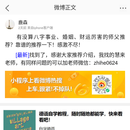
微博正文
鹿森
首页
热点
正文
2天前 来自iphone客户端
有没算八字事业、婚姻、财运厉害的师父推
荐？靠谱的推荐一下！感激不尽！
受生债时辰欠多少？
[最新]
找到了，感谢大家推荐介绍，我找的慧来
2026-07-05 08:53:39
26 4 赞
老师，有同样问题的可以加老师微信：zhihe0624
生活中像受生债时辰欠多少？都是很常见的问
题，但是小问题不注意可能会引起大麻烦，下面就
这个问题给大家做一些解读：
一、受生债日地支表
具体为：子时欠一千贯，丑时欠两千贯，寅时