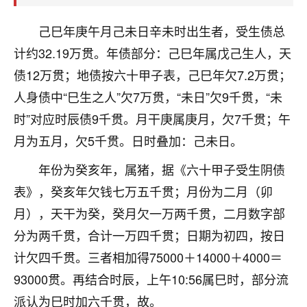
天爷会给你好好上一课的。一命二运三风水，
哪样不服都不行！
己巳年庚午月己未日辛未时出生者，受生债总
平安是福
：我也是每年找老师化太岁，看年
卦，认识老师3年了，都是缘分啊！
计约32.19万贯。年债部分：己巳年属戊己生人，天
债12万贯；地债按六十甲子表，己巳年欠7.2万贯；
19
17分钟前 来自湖北
人身债中“巳生之人”欠7万贯，“未日”欠9千贯，“未
心若莲花
时”对应时辰债9千贯。月干庚属庚月，欠7千贯；午
我是做餐饮的，这两年，生意屡屡受挫，店开一家关
月为五月，欠5千贯。日时叠加：己未日。
一家，要么生意不好，生意好的就出事。前些年攒的
家底快败光了，真是倒霉！我也想找人看看到底怎么
年份为癸亥年，属猪，据《六十甲子受生阴债
回事？
表》，癸亥年欠钱七万五千贯；月份为二月（卯
鹿森
：你可以找老师看看，人有时不服命不行
月），天干为癸，癸月欠一万两千贯，二月数字部
啊！
分为两千贯，合计一万四千贯；日期为初四，按日
太阳当空赵
：我也做餐饮的，生意不算大，但
计欠四千贯。三者相加得75000＋14000＋4000＝
是我从找店开始都是找慧来老师跟进的，选
址、风水、还有开业日子，哪哪都看了，虽然
93000贯。再结合时辰，上午10:56属巳时，部分流
大环境不好，但是我家生意还可以，前几天又
派认为巳时加六千贯，故。