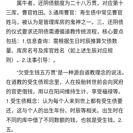
属牛者，还阴债额度为二十八万贯，对应第十
不由人！
三库，曹官姓田。3.通用曹官：寿生债中常见曹官
9
1天前 来自四川
姓马，被认为是管理库房的鬼神之一。三、还阴债
的仪式要求还阴债需遵循道教传统流程，核心要点
金白水清
包括：1.信息查询：需根据生日时辰推算欠债数
我也想找老师看看，有没有人给个联系方式的啊？
量、库房名号及库官姓名（如上述生辰对应规
鹿森
：慧来老师微信：gjsy0624
则）。2.法事引导：。
12
1天前 来自江西
“欠受生钱五万贯”是一种源自道教理念的说法。
在道教的受生债观念里，人在投胎转世前会向冥府
青春168
的官吏借钱，用以在阳间维持生计、享受福禄等。
我也想要，我也想要！
15
2天前 来自山西
1.受生债概念：认为每个人来到世上都有受生债要
还，这与个人的出生年份、时辰等相关。出生时在
Jessica李
不同的库中借了不同数额的钱，也就是受生钱。2.
老师做不做超度法事？我想给我奶奶做超度，她今年
刚去世了。
五。