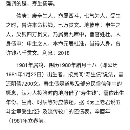
着我晋升有望，我半信半疑的按照老师建议，做了化
强调的是，寿生债等。
太岁还有一个发钱粮，本来年前的人事调整，拖到年
后，我以为都没戏了，结果开年一上班，开会提拔升
债庚：庚辛生人，命属西斗，七气为人，受生
职第一个就是我，职务无所谓，主要是底薪加了
之时，曾许本命银钱，七万贯文。地债申：申生之
3000，非常开心，无论如何，感恩感谢！🙏🏻
人，欠钱四万贯文，乃属第九库中，曹官姓杜。人
鹿森
：恭喜升职加薪！！，请客吗？�
身债申：申生之人，本命元辰杜准，当得人身，曾
许钱八千贯文。利息：2018
32
12小时前 来自北京
1981年属鸡、阴历1980年腊月十八（即公历
心心相印
1981年1月23日）出生者，按民间“寿生债”说法，需
我身体不太好，总是病病殃殃的，去检查又没什么大
问题，反正就是不舒服。中医西医看遍了，找不到问
还阴债7200文。寿生债是道教及部分民俗信仰中的
题，后来无意中看到有人推荐慧来老师，跟老师聊过
概念，认为人投胎时向地府借了“寿生钱”，需依出生
之后，心情豁然开朗，也听老师建议，处理了一些因
年份、生肖、时辰等对应偿还。据《太上老君说五
果问题。今年以来，身体比以前好多，主要是心情好
了，老师说境随心转，现在深有体会了。
斗金章受生经》及流传较广的还债表，辛酉年
（1981年立春前。
鹿森
：是的，其实跟老师聊过之后，最大的感
触，首先就是心态会变好，万般皆是命，半点