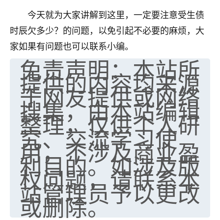
七零老顽童
：我母亲前年离世，刚开始我经常
今天就为大家讲解到这里，一定要注意受生债
做梦梦见她，后来也是朋友介绍，找到慧来老
时辰欠多少？的问题，以免引起不必要的麻烦，大
师，安排了超度法事，做梦再也没有梦到过
家如果有问题也可以联系小编。
了，一开始是半信半疑的，图个心安，给亡母
免责声明：本站所
超度，现在看来，人不信也不行。
提供的内容均来源
11
2天前 来自云南
于网友提供或网络
搜集，由本站编辑
优秀的张同学
整理，仅供个人研
老师收徒吗？？我对这些很感兴趣
究、交流学习使
15
2天前 来自山西
用，不涉及商业盈
利目的。如涉及版
权问题，请联系本
站管理员予以更改
或删除。